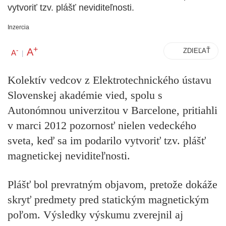
vytvoriť tzv. plášť neviditeľnosti.
Inzercia
+
A
-
ZDIEĽAŤ
A
|
Kolektív vedcov z Elektrotechnického ústavu
Slovenskej akadémie vied, spolu s
Autonómnou univerzitou v Barcelone, pritiahli
v marci 2012 pozornosť nielen vedeckého
sveta, keď sa im podarilo vytvoriť tzv. plášť
magnetickej neviditeľnosti.
Plášť bol prevratným objavom, pretože dokáže
skryť predmety pred statickým magnetickým
poľom. Výsledky výskumu zverejnil aj