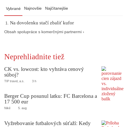
Najnovšie
Najčítanejšie
Vybrané
Na dovolenku stačí zbaliť kufor
Obsah spolupráce s komerčnými partnermi ›
Neprehliadnite tiež
CK vs. lowcost: kto vyhráva cenový
súboj?
TIP travel, a.s.
3 h
Berger Cup posunul latku: FC Barcelona a
17 500 eur
Niké
5. aug
Vyžrebovanie futbalových súťaží: Kedy