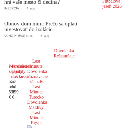
hrá vaše mesto či dedina?
INZERCIA
4. aug
Obnov dom mini: Prečo sa oplatí
investovať do izolácie
VUNO HREUS s.r.o.
3. aug
Dovolenka
Reštaurácie
Last
Poznávacie
Poznávacie
Minute
zájazdy
zájazdy
Dovolenka
Turecko
Taliansko
Poznávacie
už
už
zájazdy
od
od
Last
599
699
Minute
€
€
Turecko
Dovolenka
Maldivy
Last
Minute
Egypt