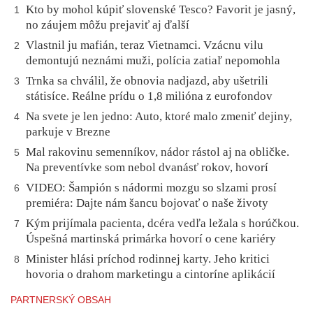
Kto by mohol kúpiť slovenské Tesco? Favorit je jasný,
1
no záujem môžu prejaviť aj ďalší
Vlastnil ju mafián, teraz Vietnamci. Vzácnu vilu
2
demontujú neznámi muži, polícia zatiaľ nepomohla
Trnka sa chválil, že obnovia nadjazd, aby ušetrili
3
státisíce. Reálne prídu o 1,8 milióna z eurofondov
Na svete je len jedno: Auto, ktoré malo zmeniť dejiny,
4
parkuje v Brezne
Mal rakovinu semenníkov, nádor rástol aj na obličke.
5
Na preventívke som nebol dvanásť rokov, hovorí
VIDEO: Šampión s nádormi mozgu so slzami prosí
6
premiéra: Dajte nám šancu bojovať o naše životy
Kým prijímala pacienta, dcéra vedľa ležala s horúčkou.
7
Úspešná martinská primárka hovorí o cene kariéry
Minister hlási príchod rodinnej karty. Jeho kritici
8
hovoria o drahom marketingu a cintoríne aplikácií
PARTNERSKÝ OBSAH