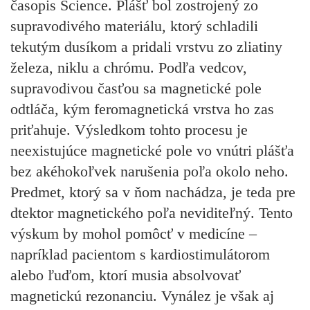
časopis Science. Plášť bol zostrojený zo
supravodivého materiálu, ktorý schladili
tekutým dusíkom a pridali vrstvu zo zliatiny
železa, niklu a chrómu. Podľa vedcov,
supravodivou časťou sa magnetické pole
odtláča, kým feromagnetická vrstva ho zas
priťahuje. Výsledkom tohto procesu je
neexistujúce magnetické pole vo vnútri plášťa
bez akéhokoľvek narušenia poľa okolo neho.
Predmet, ktorý sa v ňom nachádza, je teda pre
dtektor magnetického poľa neviditeľný. Tento
výskum by mohol pomôcť v medicíne –
napríklad pacientom s kardiostimulátorom
alebo ľuďom, ktorí musia absolvovať
magnetickú rezonanciu. Vynález je však aj