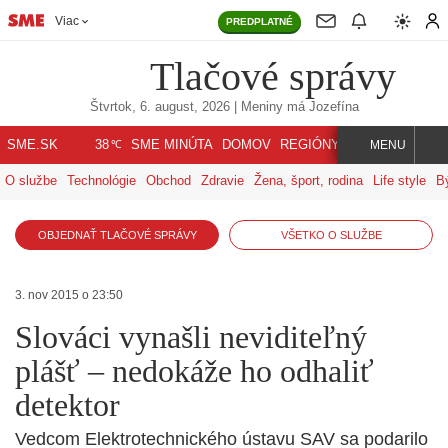
Viac
PREDPLATNÉ
Tlačové správy
Štvrtok, 6. august, 2026
| Meniny má
Jozefína
℃
SME.SK
SME MINÚTA
DOMOV
REGIÓNY
INDEX
SVET
38
MENU
O službe
Technológie
Obchod
Zdravie
Žena, šport, rodina
Life style
B
OBJEDNAŤ TLAČOVÉ SPRÁVY
VŠETKO O SLUŽBE
3. nov 2015 o 23:50
Slováci vynašli neviditeľný
plášť – nedokáže ho odhaliť
detektor
Vedcom Elektrotechnického ústavu SAV sa podarilo