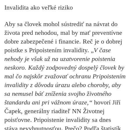
Invalidita ako veľké riziko
Aby sa človek mohol sústrediť na návrat do
života pred nehodou, mal by mať preventívne
dobre zabezpečené i financie. Reč je o dobrej
poistke s Pripoistením invalidity. „
V čase
nehody je však už na uzatvorenie poistenia
neskoro. Každý zodpovedný dospelý človek by
mal čo najskôr zvažovať ochranu Pripoistením
invalidity z dôvodu úrazu alebo choroby, aby
sa nemusel báť zníženia svojho životného
štandardu ani pri vážnom úraze,“
hovorí Jiří
Čapek, generálny riaditeľ NN Životnej
poisťovne. Pripoistenie invalidity sa dnes
stáva nevyhnutnosťou. Prečo? Podľa štatistík