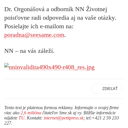
Dr. Orgonášová a odborník NN Životnej
poisťovne radi odpovedia aj na vaše otázky.
Posielajte ich e-mailom na:
poradna@seesame.com
.
NN – na vás záleží.
ZDIEĽAŤ
Tento text je platenou formou reklamy. Informujte o svojej firme
viac ako
2,6 milióna
čitateľov Sme.sk aj vy. Bližšie informácie
nájdete
TU
. Kontakt:
internet@petitpress.sk
; tel:+421 2 59 233
227.