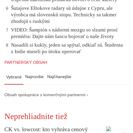
Šutajove Eštokove radary sú údajne z Cypru, ale
6
výrobca má slovenskú stopu. Technicky sa takmer
zhodujú s ruskými
VIDEO: Šampión s nádormi mozgu so slzami prosí
7
premiéra: Dajte nám šancu bojovať o naše životy
Nasadili si kukly, jeden sa spýtal, odkiaľ sú. Študenta
8
z Indie museli po útoku operovať
PARTNERSKÝ OBSAH
Najnovšie
Najčítanejšie
Vybrané
Obsah spolupráce s komerčnými partnermi ›
Neprehliadnite tiež
CK vs. lowcost: kto vyhráva cenový