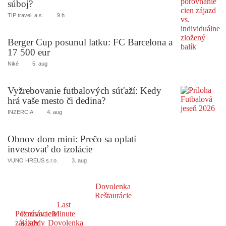
súboj?
TIP travel, a.s.
9 h
Berger Cup posunul latku: FC Barcelona a
17 500 eur
Niké
5. aug
Vyžrebovanie futbalových súťaží: Kedy
hrá vaše mesto či dedina?
INZERCIA
4. aug
Obnov dom mini: Prečo sa oplatí
investovať do izolácie
VUNO HREUS s.r.o.
3. aug
Dovolenka
Reštaurácie
Last
Poznávacie
Poznávacie
Minute
zájazdy
zájazdy
Dovolenka