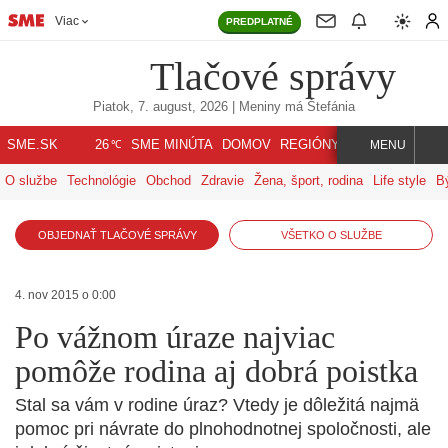
Viac
PREDPLATNÉ
Tlačové správy
Piatok, 7. august, 2026
| Meniny má
Štefánia
℃
SME.SK
SME MINÚTA
DOMOV
REGIÓNY
INDEX
SVET
26
MENU
O službe
Technológie
Obchod
Zdravie
Žena, šport, rodina
Life style
B
OBJEDNAŤ TLAČOVÉ SPRÁVY
VŠETKO O SLUŽBE
4. nov 2015 o 0:00
Po vážnom úraze najviac
pomôže rodina aj dobrá poistka
Stal sa vám v rodine úraz? Vtedy je dôležitá najmä
pomoc pri návrate do plnohodnotnej spoločnosti, ale