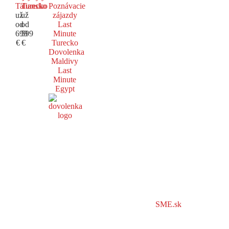
Taliansko
Turecko
Poznávacie
už
už
zájazdy
od
od
Last
699
599
Minute
€
€
Turecko
Dovolenka
Maldivy
Last
Minute
Egypt
SME.sk