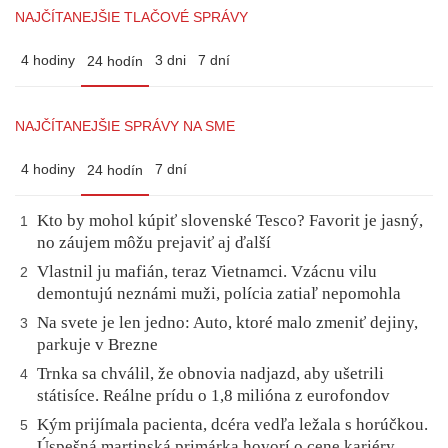
NAJČÍTANEJŠIE TLAČOVÉ SPRÁVY
4 hodiny
3 dni
7 dní
24 hodín
NAJČÍTANEJŠIE SPRÁVY NA SME
4 hodiny
7 dní
24 hodín
Kto by mohol kúpiť slovenské Tesco? Favorit je jasný,
1
no záujem môžu prejaviť aj ďalší
Vlastnil ju mafián, teraz Vietnamci. Vzácnu vilu
2
demontujú neznámi muži, polícia zatiaľ nepomohla
Na svete je len jedno: Auto, ktoré malo zmeniť dejiny,
3
parkuje v Brezne
Trnka sa chválil, že obnovia nadjazd, aby ušetrili
4
státisíce. Reálne prídu o 1,8 milióna z eurofondov
Kým prijímala pacienta, dcéra vedľa ležala s horúčkou.
5
Úspešná martinská primárka hovorí o cene kariéry