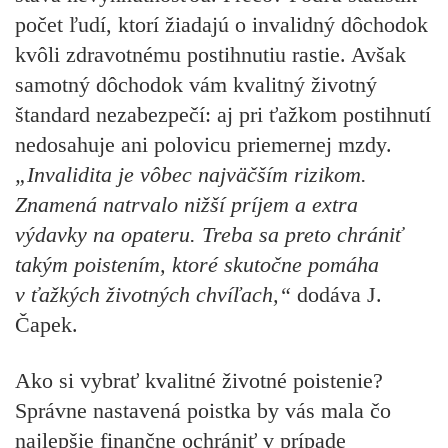
počet ľudí, ktorí žiadajú o invalidný dôchodok
kvôli zdravotnému postihnutiu rastie. Avšak
samotný dôchodok vám kvalitný životný
štandard nezabezpečí: aj pri ťažkom postihnutí
nedosahuje ani polovicu priemernej mzdy.
„Invalidita je vôbec najväčším rizikom.
Znamená natrvalo nižší príjem a extra
výdavky na opateru. Treba sa preto chrániť
takým poistením, ktoré skutočne pomáha
v ťažkých životných chvíľach,“
dodáva J.
Čapek.
Ako si vybrať kvalitné životné poistenie?
Správne nastavená poistka by vás mala čo
najlepšie finančne ochrániť v prípade