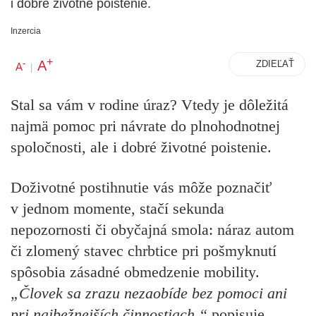
i dobré životné poistenie.
Inzercia
+
A
-
ZDIEĽAŤ
A
|
Stal sa vám v rodine úraz? Vtedy je dôležitá
najmä pomoc pri návrate do plnohodnotnej
spoločnosti, ale i dobré životné poistenie.
Doživotné postihnutie vás môže poznačiť
v jednom momente, stačí sekunda
nepozornosti či obyčajná smola: náraz autom
či zlomený stavec chrbtice pri pošmyknutí
spôsobia zásadné obmedzenie mobility.
„Človek sa zrazu nezaobíde bez pomoci ani
pri najbežnejších činnostiach,“
popisuje