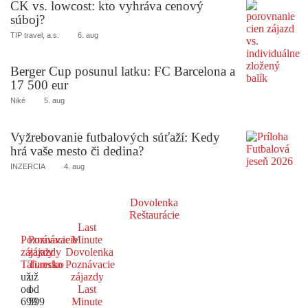
CK vs. lowcost: kto vyhráva cenový
súboj?
TIP travel, a.s.
6. aug
Berger Cup posunul latku: FC Barcelona a
17 500 eur
Niké
5. aug
Vyžrebovanie futbalových súťaží: Kedy
hrá vaše mesto či dedina?
INZERCIA
4. aug
Dovolenka
Reštaurácie
Last
Poznávacie
Poznávacie
Minute
zájazdy
zájazdy
Dovolenka
Taliansko
Turecko
Poznávacie
už
už
zájazdy
od
od
Last
699
599
Minute