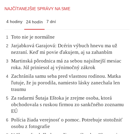
NAJČÍTANEJŠIE SPRÁVY NA SME
4 hodiny
7 dní
24 hodín
Toto nie je normálne
1
Jarjabková Garajová: Dcérin výbuch hnevu ma už
2
nezraní. Keď mi povie ďakujem, aj sa zahanbím
Martinská pôrodnica má za sebou najsilnejší mesiac
3
roka. Júl priniesol aj výnimočný zákrok
Zachránila samu seba pred vlastnou rodinou. Matka
4
ľutuje, že ju porodila, namiesto lásky zanechala len
traumu
Za radarmi Šutaja Eštoka je zrejme osoba, ktorá
5
obchodovala s ruskou firmou zo sankčného zoznamu
EÚ
Polícia žiada verejnosť o pomoc. Potrebuje stotožniť
6
osobu z fotografie