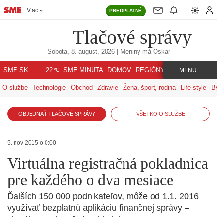
Viac
PREDPLATNÉ
Tlačové správy
Sobota, 8. august, 2026
| Meniny má
Oskar
℃
SME.SK
SME MINÚTA
DOMOV
REGIÓNY
INDEX
SVET
22
MENU
O službe
Technológie
Obchod
Zdravie
Žena, šport, rodina
Life style
B
OBJEDNAŤ TLAČOVÉ SPRÁVY
VŠETKO O SLUŽBE
5. nov 2015 o 0:00
Virtuálna registračná pokladnica
pre každého o dva mesiace
Ďalších 150 000 podnikateľov, môže od 1.1. 2016
využívať bezplatnú aplikáciu finančnej správy –