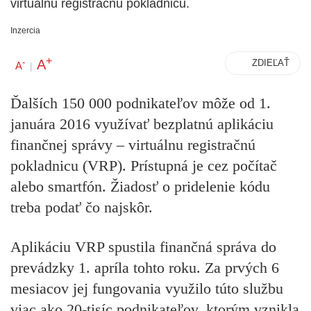
virtuálnu registračnú pokladnicu.
Inzercia
+
A
-
ZDIEĽAŤ
A
|
Ďalších 150 000 podnikateľov môže od 1.
januára 2016 využívať bezplatnú aplikáciu
finančnej správy – virtuálnu registračnú
pokladnicu (VRP). Prístupná je cez počítač
alebo smartfón. Žiadosť o pridelenie kódu
treba podať čo najskôr.
Aplikáciu VRP spustila finančná správa do
prevádzky 1. apríla tohto roku. Za prvých 6
mesiacov jej fungovania využilo túto službu
viac ako 20-tisíc podnikateľov, ktorým vznikla