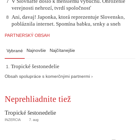
V Slovnafte došlo k menšiemu výbuchu. Ohrozenie
7
verejnosti nehrozí, tvrdí spoločnosť
Ani, davaj! Japonka, ktorá reprezentuje Slovensko,
8
pobláznila internet. Spomína babku, srnky a sneh
PARTNERSKÝ OBSAH
Najnovšie
Najčítanejšie
Vybrané
Tropické šestonedelie
Obsah spolupráce s komerčnými partnermi ›
Neprehliadnite tiež
Tropické šestonedelie
INZERCIA
7. aug