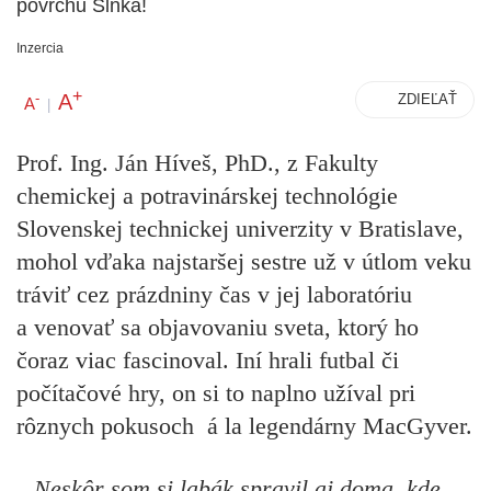
povrchu Slnka!
Inzercia
+
A
-
ZDIEĽAŤ
A
|
Prof. Ing. Ján Híveš, PhD., z Fakulty
chemickej a potravinárskej technológie
Slovenskej technickej univerzity v Bratislave,
mohol vďaka najstaršej sestre už v útlom veku
tráviť cez prázdniny čas v jej laboratóriu
a venovať sa objavovaniu sveta, ktorý ho
čoraz viac fascinoval. Iní hrali futbal či
počítačové hry, on si to naplno užíval pri
rôznych pokusoch á la legendárny MacGyver.
„
Neskôr som si labák spravil aj doma, kde