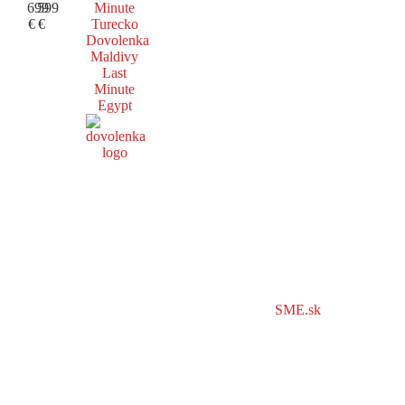
699
599
Minute
€
€
Turecko
Dovolenka
Maldivy
Last
Minute
Egypt
SME.sk