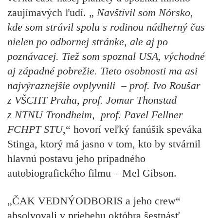
zaujímavých ľudí. „
Navštívil som Nórsko,
kde som strávil spolu s rodinou nádherný čas
nielen po odbornej stránke, ale aj po
poznávacej. Tiež som spoznal USA, východné
aj západné pobrežie. Tieto osobnosti ma asi
najvýraznejšie ovplyvnili
–
prof. Ivo Roušar
z VŠCHT Praha, prof. Jomar Thonstad
z NTNU Trondheim, prof. Pavel Fellner
FCHPT STU
,“ hovorí veľký fanúšik speváka
Stinga, ktorý má jasno v tom, kto by stvárnil
hlavnú postavu jeho prípadného
autobiografického filmu
–
Mel Gibson.
„ČAK VEDNÝODBORIS a jeho crew“
absolvovali v priebehu októbra šestnásť