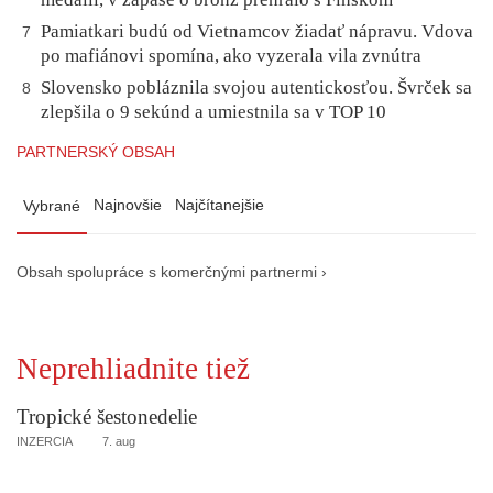
Pamiatkari budú od Vietnamcov žiadať nápravu. Vdova
7
po mafiánovi spomína, ako vyzerala vila zvnútra
Slovensko pobláznila svojou autentickosťou. Švrček sa
8
zlepšila o 9 sekúnd a umiestnila sa v TOP 10
PARTNERSKÝ OBSAH
Najnovšie
Najčítanejšie
Vybrané
Obsah spolupráce s komerčnými partnermi ›
Neprehliadnite tiež
Tropické šestonedelie
INZERCIA
7. aug