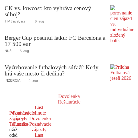
CK vs. lowcost: kto vyhráva cenový
súboj?
TIP travel, a.s.
6. aug
Berger Cup posunul latku: FC Barcelona a
17 500 eur
Niké
5. aug
Vyžrebovanie futbalových súťaží: Kedy
hrá vaše mesto či dedina?
INZERCIA
4. aug
Dovolenka
Reštaurácie
Last
Poznávacie
Poznávacie
Minute
zájazdy
zájazdy
Dovolenka
Taliansko
Turecko
Poznávacie
už
už
zájazdy
od
od
Last