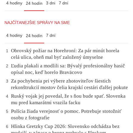
4 hodiny
3 dni
7 dní
24 hodín
NAJČÍTANEJŠIE SPRÁVY NA SME
4 hodiny
7 dní
24 hodín
Obrovský požiar na Horehroní: Za pár minút horela
1
celá ulica, oheň mal byť založený úmyselne
Ľudia plakali a modlili sa: Bývalý profesionálny hasič
2
opísal noc, keď horelo Braväcovo
Za pochybenia pri výbere zhotoviteľov šiestich
3
rekonštrukcií mostov čelia krajskí cestári ďalšej pokute
Ruský vojak jej povedal, že s ňou bude spať. Slovenka
4
mu pred kamarátmi vrazila facku
Polícia žiada verejnosť o pomoc. Potrebuje stotožniť
5
osobu z fotografie
Hlinka Gretzky Cup 2026: Slovensko odchádza bez
6
medailí, v zápase o bronz prehralo s Fínskom