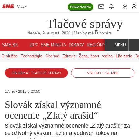
Viac
PREDPLATNÉ
Tlačové správy
Nedeľa, 9. august, 2026
| Meniny má
Ľubomíra
℃
SME.SK
SME MINÚTA
DOMOV
REGIÓNY
INDEX
SVET
20
MENU
O službe
Technológie
Obchod
Zdravie
Žena, šport, rodina
Life style
B
OBJEDNAŤ TLAČOVÉ SPRÁVY
VŠETKO O SLUŽBE
17. nov 2015 o 23:50
Slovák získal významné
ocenenie „Zlatý arašid“
Slovák získal významné ocenenie „Zlatý arašid“ za
celoživotný výskum jazier a vodných tokov na