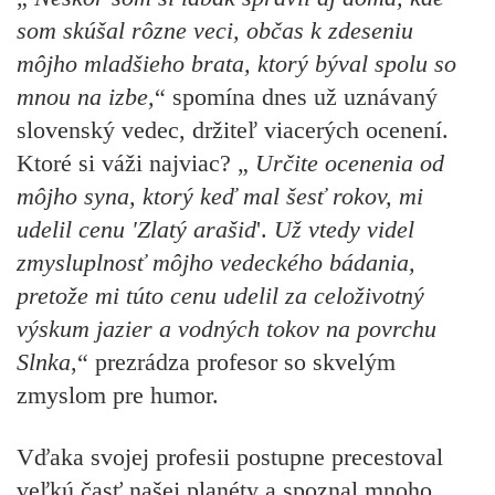
som skúšal rôzne veci, občas k zdeseniu
môjho mladšieho brata, ktorý býval spolu so
mnou na izbe,
“ spomína dnes už uznávaný
slovenský vedec, držiteľ viacerých ocenení.
Ktoré si váži najviac? „
Určite ocenenia od
môjho syna, ktorý keď mal šesť rokov, mi
udelil cenu 'Zlatý arašid
'.
Už vtedy videl
zmysluplnosť môjho vedeckého bádania,
pretože mi túto cenu udelil za celoživotný
výskum jazier a vodných tokov na povrchu
Slnka
,“ prezrádza profesor so skvelým
zmyslom pre humor.
Vďaka svojej profesii postupne precestoval
veľkú časť našej planéty a spoznal mnoho