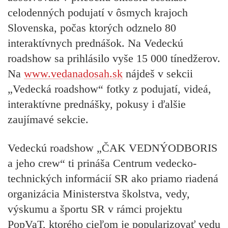
celodenných podujatí v ôsmych krajoch
Slovenska,
počas ktorých odznelo 80
interaktívnych prednášok.
Na Vedeckú
roadshow sa prihlásilo vyše 15 000 tínedžerov.
Na
www.vedanadosah.sk
nájdeš v sekcii
„Vedecká roadshow“ fotky z podujatí, videá,
interaktívne prednášky, pokusy i ďalšie
zaujímavé sekcie.
Vedeckú roadshow „ČAK VEDNÝODBORIS
a jeho crew“ ti prináša Centrum vedecko-
technických informácií SR ako priamo riadená
organizácia Ministerstva školstva, vedy,
výskumu a športu SR v rámci projektu
PopVaT, ktorého cieľom je popularizovať vedu