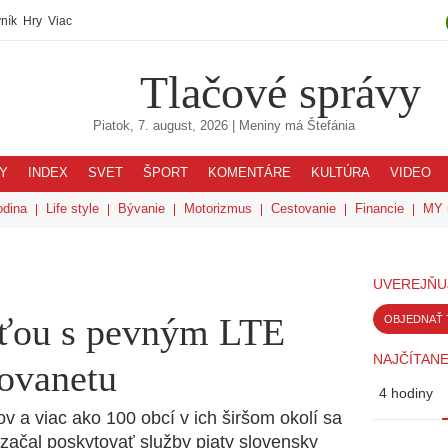
ník
Hry
Viac
Tlačové správy
Piatok, 7. august, 2026
| Meniny má
Štefánia
Y
INDEX
SVET
ŠPORT
KOMENTÁRE
KULTÚRA
VIDEO
odina
Life style
Bývanie
Motorizmus
Cestovanie
Financie
MY 
UVEREJŇU
sťou s pevným LTE
OBJEDNAŤ 
NAJČÍTANE
lovanetu
4 hodiny
ov a viac ako 100 obcí v ich širšom okolí sa
h začal poskytovať služby piaty slovensky