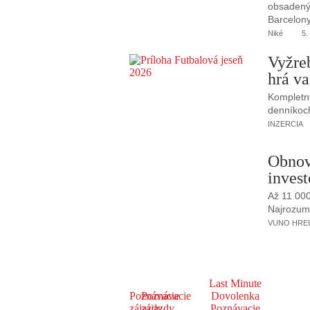
obsadený 
Barcelony
Niké
5.
Vyžre
hrá va
Kompletný
denníkoc
INZERCIA
Obnov
invest
Až 11 00
Najrozumne
VUNO HREUS
Last Minute
Poznávacie
Poznávacie
Dovolenka
zájazdy
zájazdy
Poznávacie