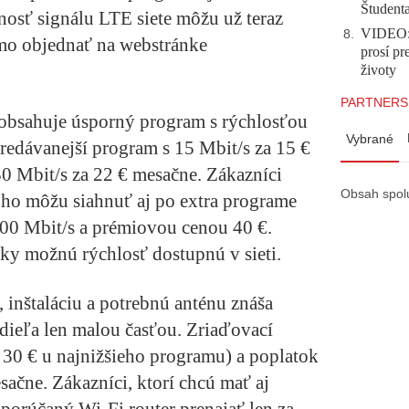
Študent
nosť signálu LTE siete môžu už teraz
VIDEO: 
8
.
iamo objednať na webstránke
prosí pr
životy
PARTNERS
obsahuje úsporný program s rýchlosťou
Vybrané
predávanejší program s 15 Mbit/s za 15 €
30 Mbit/s za 22 € mesačne. Zákazníci
Obsah spol
oho môžu siahnuť aj po extra programe
100 Mbit/s a prémiovou cenou 40 €.
ky možnú rýchlosť dostupnú v sieti.
 inštaláciu a potrebnú anténu znáša
odieľa len malou časťou. Zriaďovací
 30 € u najnižšieho programu) a poplatok
esačne. Zákazníci, ktorí chcú mať aj
porúčaný Wi-Fi router prenajať len za