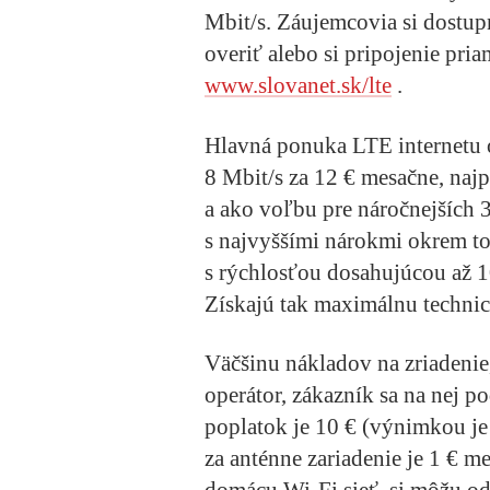
Mbit/s. Záujemcovia si dostup
overiť alebo si pripojenie pr
www.slovanet.sk/lte
.
Hlavná ponuka LTE internetu 
8 Mbit/s za 12 € mesačne, naj
a ako voľbu pre náročnejších 
s najvyššími nárokmi okrem t
s rýchlosťou dosahujúcou až 
Získajú tak maximálnu technic
Väčšinu nákladov na zriadenie,
operátor, zákazník sa na nej p
poplatok je 10 € (výnimkou je
za anténne zariadenie je 1 € m
domácu Wi-Fi sieť, si môžu od