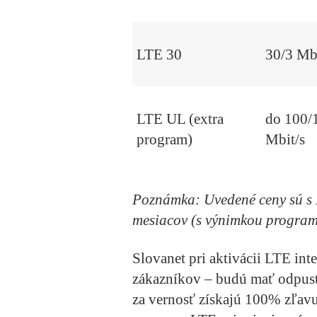
LTE 30
30/3 Mb
LTE UL (extra
do 100/
program)
Mbit/s
Poznámka: Uvedené ceny sú s 
mesiacov (s výnimkou programu
Slovanet pri aktivácii LTE in
zákazníkov – budú mať odpust
za vernosť získajú 100% zľav