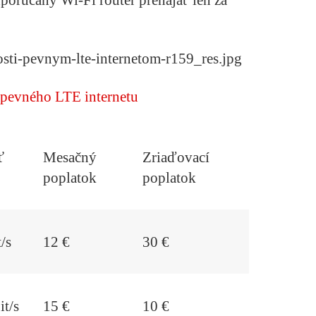
 pevného LTE internetu
ť
Mesačný
Zriaďovací
poplatok
poplatok
/s
12 €
30 €
it/s
15 €
10 €