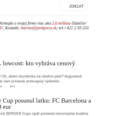
ZDIEĽAŤ
formujte o svojej firme viac ako
2,6 milióna
čitateľov
TU
. Kontakt:
internet@petitpress.sk
; tel:+421 2 59 233
. lowcost: kto vyhráva cenový
?
 CK, alebo dovolenka na vlastnú päsť? Augustové
e cien prinieslo prekvapivý výsledok.
.s.
14 h
r Cup posunul latku: FC Barcelona a
0 eur
ník BERGER Cupu opäť priniesol mimoriadne kvalitne