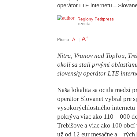
operátor LTE internetu – Slovane
Regiony Petitpress
Inzercia
+
A
-
A
Písmo:
|
Nitra, Vranov nad Topľou, Treb
okolí sa stali prvými oblasťami
slovensky operátor LTE intern
Naša lokalita sa ocitla medzi 
operátor Slovanet vybral pre s
vysokorýchlostného internetu 
pokrýva viac ako 110 000 do
Trebišove a viac ako 100 obcí
už od 12 eur mesačne a rýchl