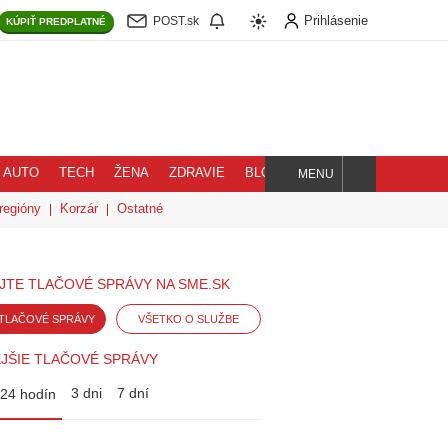
Prihlásenie
POST.sk
KÚPIŤ
PREDPLATNÉ
AUTO
TECH
ŽENA
ZDRAVIE
BLOG
MENU
Hľadaj
regióny
Korzár
Ostatné
JTE TLAČOVÉ SPRÁVY NA SME.SK
TLAČOVÉ SPRÁVY
VŠETKO O SLUŽBE
JŠIE TLAČOVÉ SPRÁVY
3 dni
7 dní
24 hodín