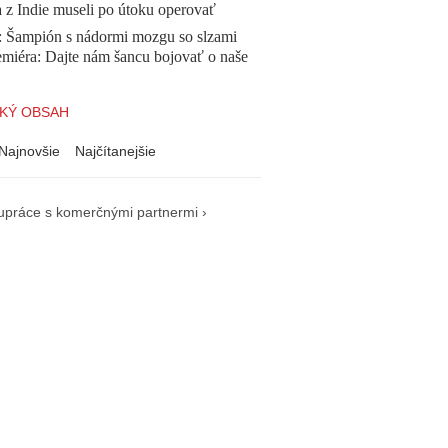
a z Indie museli po útoku operovať
Šampión s nádormi mozgu so slzami
emiéra: Dajte nám šancu bojovať o naše
KÝ OBSAH
Najnovšie
Najčítanejšie
upráce s komerčnými partnermi ›