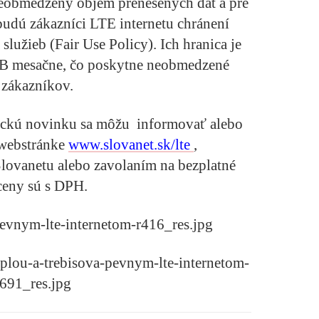
eobmedzený objem prenesených dát a pre
budú zákazníci LTE internetu chránení
lužieb (Fair Use Policy). Ich hranica je
GB mesačne, čo poskytne neobmedzené
 zákazníkov.
ickú novinku sa môžu informovať alebo
 webstránke
www.slovanet.sk/lte
,
lovanetu alebo zavolaním na bezplatné
ceny sú s DPH.