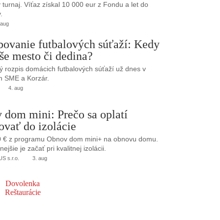
turnaj. Víťaz získal 10 000 eur z Fondu a let do
.
 aug
bovanie futbalových súťaží: Kedy
še mesto či dedina?
 rozpis domácich futbalových súťaží už dnes v
h SME a Korzár.
4. aug
 dom mini: Prečo sa oplatí
ovať do izolácie
0 € z programu Obnov dom mini+ na obnovu domu.
jšie je začať pri kvalitnej izolácii.
 s.r.o.
3. aug
Dovolenka
Reštaurácie