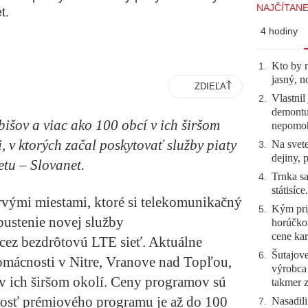
NAJČÍTANE
t.
4 hodiny
Kto by 
1
.
jasný, n
ZDIEĽAŤ
Vlastnil
2
.
demontuj
išov a viac ako 100 obcí v ich širšom
nepomo
, v ktorých začal poskytovať služby piaty
Na svete
3
.
dejiny, 
etu – Slovanet.
Trnka sa
4
.
státisíc
prvými miestami, ktoré si telekomunikačný
Kým prij
5
.
pustenie novej služby
horúčko
cene kar
cez bezdrôtovú LTE sieť. Aktuálne
Šutajove
6
.
mácnosti v Nitre, Vranove nad Topľou,
výrobca
 v ich širšom okolí. Ceny programov sú
takmer 
osť prémiového programu je až do 100
Nasadili
7
.