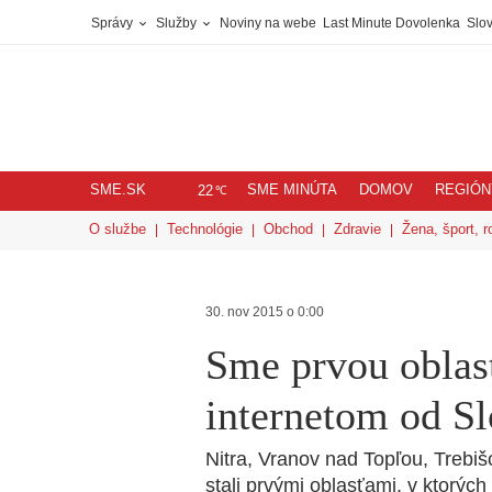
Správy
Služby
Noviny na webe
Last Minute Dovolenka
Slov
SME.SK
SME MINÚTA
DOMOV
REGIÓN
℃
22
O službe
Technológie
Obchod
Zdravie
Žena, šport, r
30. nov 2015 o 0:00
Sme prvou obla
internetom od S
Nitra, Vranov nad Topľou, Trebiš
stali prvými oblasťami, v ktorýc