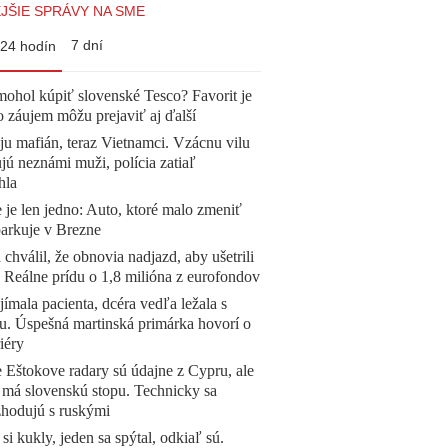
JŠIE SPRÁVY NA SME
7 dní
24 hodín
mohol kúpiť slovenské Tesco? Favorit je
o záujem môžu prejaviť aj ďalší
 ju mafián, teraz Vietnamci. Vzácnu vilu
ú neznámi muži, polícia zatiaľ
hla
 je len jedno: Auto, ktoré malo zmeniť
parkuje v Brezne
 chválil, že obnovia nadjazd, aby ušetrili
e. Reálne prídu o 1,8 milióna z eurofondov
ímala pacienta, dcéra vedľa ležala s
u. Úspešná martinská primárka hovorí o
iéry
 Eštokove radary sú údajne z Cypru, ale
 má slovenskú stopu. Technicky sa
zhodujú s ruskými
 si kukly, jeden sa spýtal, odkiaľ sú.