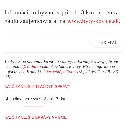
Informácie o bývaní v prírode 3 km od centra
nájdu záujemcovia aj na
www.byty-kosice.sk
.
ZDIEĽAŤ
Tento text je platenou formou reklamy. Informujte o svojej firme
viac ako
2,6 milióna
čitateľov Sme.sk aj vy. Bližšie informácie
nájdete
TU
. Kontakt:
internet@petitpress.sk
; tel:+421 2 59 233
227.
NAJČÍTANEJŠIE TLAČOVÉ SPRÁVY
4 hodiny
3 dni
7 dní
24 hodín
NAJČÍTANEJŠIE SPRÁVY NA SME