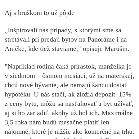
Aj s bruškom to už pôjde
„Inšpirovali nás prípady, s ktorými sme sa
stretávali pri predaji bytov na Panoráme i na
Aničke, kde tiež staviame," opisuje Marušin.
"Napríklad rodina čaká prírastok, manželka je
v siedmom – ôsmom mesiaci, už na materskej,
chcú nové bývanie, ale nemajú šancu dostať
hypotéku. U nás stačí, ak zložia depozit 15%
z ceny bytu, môžu sa nasťahovať a byt užívať,
aj si ho zariadiť, akoby už bol ich. Maximálne
3,5 roka nám budú mesačne platiť len
nájomné, ktoré je nižšie ako komerčné na trhu.