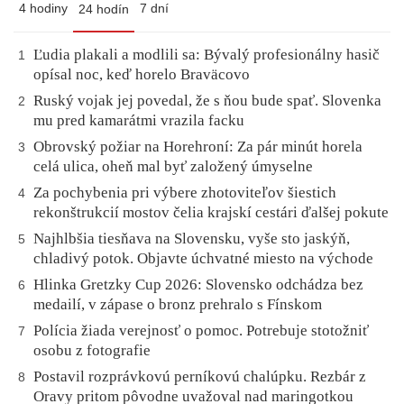
4 hodiny
7 dní
24 hodín
Ľudia plakali a modlili sa: Bývalý profesionálny hasič
1
opísal noc, keď horelo Braväcovo
Ruský vojak jej povedal, že s ňou bude spať. Slovenka
2
mu pred kamarátmi vrazila facku
Obrovský požiar na Horehroní: Za pár minút horela
3
celá ulica, oheň mal byť založený úmyselne
Za pochybenia pri výbere zhotoviteľov šiestich
4
rekonštrukcií mostov čelia krajskí cestári ďalšej pokute
Najhlbšia tiesňava na Slovensku, vyše sto jaskýň,
5
chladivý potok. Objavte úchvatné miesto na východe
Hlinka Gretzky Cup 2026: Slovensko odchádza bez
6
medailí, v zápase o bronz prehralo s Fínskom
Polícia žiada verejnosť o pomoc. Potrebuje stotožniť
7
osobu z fotografie
Postavil rozprávkovú perníkovú chalúpku. Rezbár z
8
Oravy pritom pôvodne uvažoval nad maringotkou