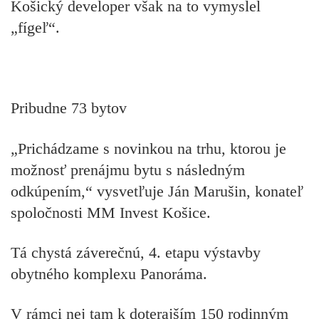
Košický developer však na to vymyslel
„fígeľ“.
Pribudne 73 bytov
„Prichádzame s novinkou na trhu, ktorou je
možnosť prenájmu bytu s následným
odkúpením,“ vysvetľuje Ján Marušin, konateľ
spoločnosti MM Invest Košice.
Tá chystá záverečnú, 4. etapu výstavby
obytného komplexu Panoráma.
V rámci nej tam k doterajším 150 rodinným