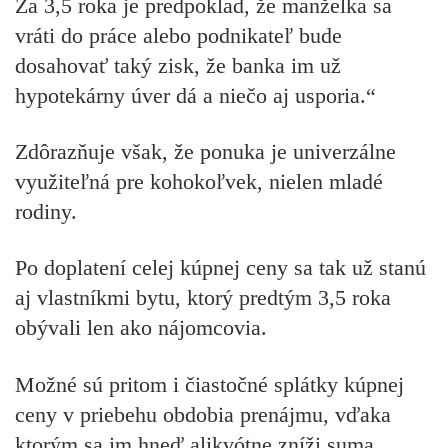
Za 3,5 roka je predpoklad, že manželka sa
vráti do práce alebo podnikateľ bude
dosahovať taký zisk, že banka im už
hypotekárny úver dá a niečo aj usporia.“
Zdôrazňuje však, že ponuka je univerzálne
využiteľná pre kohokoľvek, nielen mladé
rodiny.
Po doplatení celej kúpnej ceny sa tak už stanú
aj vlastníkmi bytu, ktorý predtým 3,5 roka
obývali len ako nájomcovia.
Možné sú pritom i čiastočné splátky kúpnej
ceny v priebehu obdobia prenájmu, vďaka
ktorým sa im hneď alikvótne zníži suma