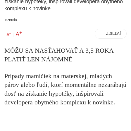
získanie hypotéky, inšpirovali developera obytného
komplexu k novinke.
Inzercia
+
A
-
ZDIEĽAŤ
A
|
MÔŽU SA NASŤAHOVAŤ A 3,5 ROKA
PLATIŤ LEN NÁJOMNÉ
Prípady mamičiek na materskej, mladých
párov alebo ľudí, ktorí momentálne nezarábajú
dosť na získanie hypotéky, inšpirovali
developera obytného komplexu k novinke.