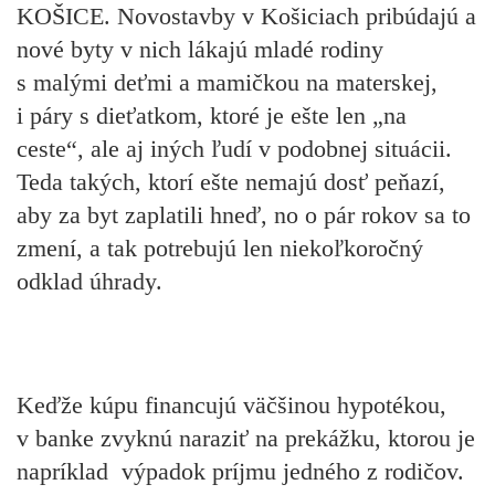
KOŠICE
. Novostavby v Košiciach pribúdajú a
nové byty v nich lákajú mladé rodiny
s malými deťmi a mamičkou na materskej,
i páry s dieťatkom, ktoré je ešte len „na
ceste“, ale aj iných ľudí v podobnej situácii.
Teda takých, ktorí ešte nemajú dosť peňazí,
aby za byt zaplatili hneď, no o pár rokov sa to
zmení, a tak potrebujú len niekoľkoročný
odklad úhrady.
Keďže kúpu financujú väčšinou hypotékou,
v banke zvyknú naraziť na prekážku, ktorou je
napríklad výpadok príjmu jedného z rodičov.