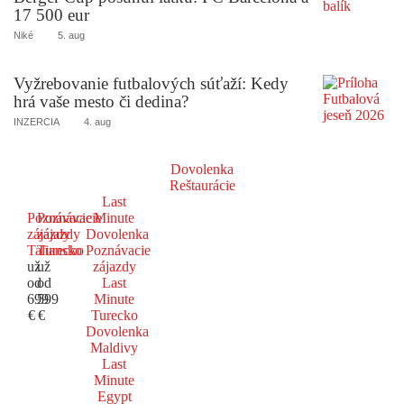
17 500 eur
Niké
5. aug
Vyžrebovanie futbalových súťaží: Kedy
hrá vaše mesto či dedina?
INZERCIA
4. aug
Dovolenka
Reštaurácie
Last
Poznávacie
Poznávacie
Minute
zájazdy
zájazdy
Dovolenka
Taliansko
Turecko
Poznávacie
už
už
zájazdy
od
od
Last
699
599
Minute
€
€
Turecko
Dovolenka
Maldivy
Last
Minute
Egypt