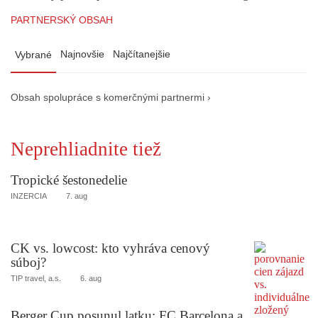
PARTNERSKÝ OBSAH
Najnovšie
Najčítanejšie
Vybrané
Obsah spolupráce s komerčnými partnermi ›
Neprehliadnite tiež
Tropické šestonedelie
INZERCIA
7. aug
CK vs. lowcost: kto vyhráva cenový
súboj?
TIP travel, a.s.
6. aug
Berger Cup posunul latku: FC Barcelona a