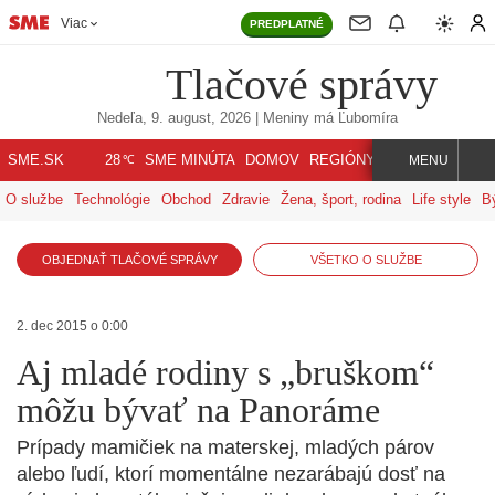
Viac
PREDPLATNÉ
Tlačové správy
Nedeľa, 9. august, 2026
| Meniny má
Ľubomíra
℃
SME.SK
SME MINÚTA
DOMOV
REGIÓNY
INDEX
SVET
28
MENU
O službe
Technológie
Obchod
Zdravie
Žena, šport, rodina
Life style
B
OBJEDNAŤ TLAČOVÉ SPRÁVY
VŠETKO O SLUŽBE
2. dec 2015 o 0:00
Aj mladé rodiny s „bruškom“
môžu bývať na Panoráme
Prípady mamičiek na materskej, mladých párov
alebo ľudí, ktorí momentálne nezarábajú dosť na