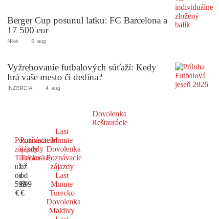
Berger Cup posunul latku: FC Barcelona a
17 500 eur
Niké
5. aug
Vyžrebovanie futbalových súťaží: Kedy
hrá vaše mesto či dedina?
INZERCIA
4. aug
Dovolenka
Reštaurácie
Last
Poznávacie
Poznávacie
Minute
zájazdy
zájazdy
Dovolenka
Turecko
Taliansko
Poznávacie
už
už
zájazdy
od
od
Last
599
699
Minute
€
€
Turecko
Dovolenka
Maldivy