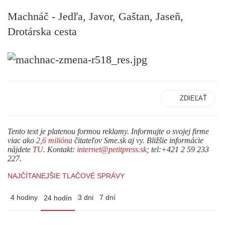
Machnáč - Jedľa, Javor, Gaštan, Jaseň,
Drotárska cesta
ZDIEĽAŤ
Tento text je platenou formou reklamy. Informujte o svojej firme
viac ako
2,6 milióna
čitateľov Sme.sk aj vy. Bližšie informácie
nájdete
TU
. Kontakt:
internet@petitpress.sk
; tel:+421 2 59 233
227.
NAJČÍTANEJŠIE TLAČOVÉ SPRÁVY
4 hodiny
3 dni
7 dní
24 hodín