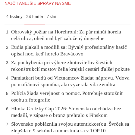
NAJČÍTANEJŠIE SPRÁVY NA SME
4 hodiny
7 dní
24 hodín
Obrovský požiar na Horehroní: Za pár minút horela
1
celá ulica, oheň mal byť založený úmyselne
Ľudia plakali a modlili sa: Bývalý profesionálny hasič
2
opísal noc, keď horelo Braväcovo
Za pochybenia pri výbere zhotoviteľov šiestich
3
rekonštrukcií mostov čelia krajskí cestári ďalšej pokute
Pamiatkari budú od Vietnamcov žiadať nápravu. Vdova
4
po mafiánovi spomína, ako vyzerala vila zvnútra
Polícia žiada verejnosť o pomoc. Potrebuje stotožniť
5
osobu z fotografie
Hlinka Gretzky Cup 2026: Slovensko odchádza bez
6
medailí, v zápase o bronz prehralo s Fínskom
Slovensko pobláznila svojou autentickosťou. Švrček sa
7
zlepšila o 9 sekúnd a umiestnila sa v TOP 10