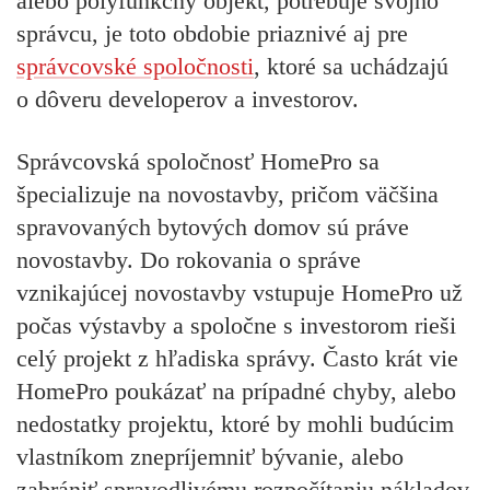
alebo polyfunkčný objekt, potrebuje svojho
správcu, je toto obdobie priaznivé aj pre
správcovské spoločnosti
, ktoré sa uchádzajú
o dôveru developerov a investorov.
Správcovská spoločnosť HomePro sa
špecializuje na novostavby, pričom väčšina
spravovaných bytových domov sú práve
novostavby. Do rokovania o správe
vznikajúcej novostavby vstupuje HomePro už
počas výstavby a spoločne s investorom rieši
celý projekt z hľadiska správy. Často krát vie
HomePro poukázať na prípadné chyby, alebo
nedostatky projektu, ktoré by mohli budúcim
vlastníkom znepríjemniť bývanie, alebo
zabrániť spravodlivému rozpočítaniu nákladov