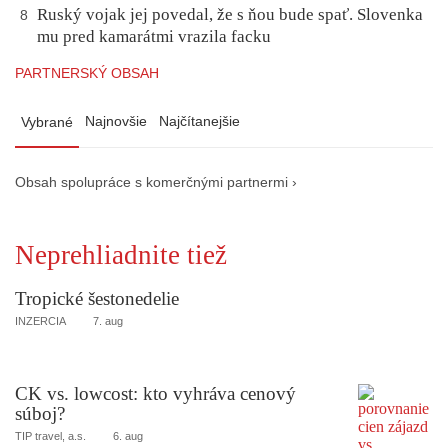
Ruský vojak jej povedal, že s ňou bude spať. Slovenka
8
mu pred kamarátmi vrazila facku
PARTNERSKÝ OBSAH
Najnovšie
Najčítanejšie
Vybrané
Obsah spolupráce s komerčnými partnermi ›
Neprehliadnite tiež
Tropické šestonedelie
INZERCIA
7. aug
CK vs. lowcost: kto vyhráva cenový
súboj?
TIP travel, a.s.
6. aug