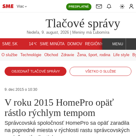
Viac
PREDPLATNÉ
Tlačové správy
Nedeľa, 9. august, 2026
| Meniny má
Ľubomíra
℃
SME.SK
SME MINÚTA
DOMOV
REGIÓNY
INDEX
SVET
14
MENU
O službe
Technológie
Obchod
Zdravie
Žena, šport, rodina
Life style
B
OBJEDNAŤ TLAČOVÉ SPRÁVY
VŠETKO O SLUŽBE
9. dec 2015 o 10:30
V roku 2015 HomePro opäť
rástlo rýchlym tempom
Správcovská spoločnosť HomePro sa opäť zaradila
na popredné miesta v rýchlosti rastu správcovských