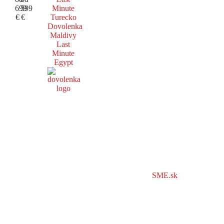
699
599
Minute
€
€
Turecko
Dovolenka
Maldivy
Last
Minute
Egypt
SME.sk