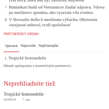
celá ulica, oheň mal byť založený úmyselne
Pamiatkari budú od Vietnamcov žiadať nápravu. Vdova
7
po mafiánovi spomína, ako vyzerala vila zvnútra
V Slovnafte došlo k menšiemu výbuchu. Ohrozenie
8
verejnosti nehrozí, tvrdí spoločnosť
PARTNERSKÝ OBSAH
Najnovšie
Najčítanejšie
Vybrané
Tropické šestonedelie
Obsah spolupráce s komerčnými partnermi ›
Neprehliadnite tiež
Tropické šestonedelie
INZERCIA
7. aug