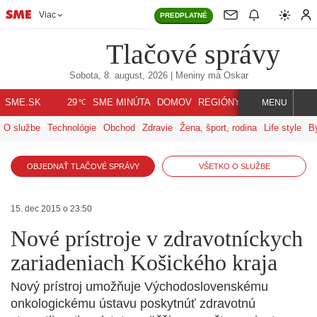
Viac
PREDPLATNÉ
Tlačové správy
Sobota, 8. august, 2026
| Meniny má
Oskar
℃
SME.SK
SME MINÚTA
DOMOV
REGIÓNY
INDEX
SVET
29
MENU
O službe
Technológie
Obchod
Zdravie
Žena, šport, rodina
Life style
B
OBJEDNAŤ TLAČOVÉ SPRÁVY
VŠETKO O SLUŽBE
15. dec 2015 o 23:50
Nové prístroje v zdravotníckych
zariadeniach Košického kraja
Nový prístroj umožňuje Východoslovenskému
onkologickému ústavu poskytnúť zdravotnú