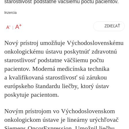
starostlivosť podstatne väčšiemu počtu pacientov.
Inzercia
+
A
-
ZDIEĽAŤ
A
|
Nový prístroj umožňuje Východoslovenskému
onkologickému ústavu poskytnúť zdravotnú
starostlivosť podstatne väčšiemu počtu
pacientov. Moderná medicínska technika
a kvalifikovaná starostlivosť sú zárukou
európskeho štandardu liečby, ktorý ústav
poskytuje pacientom.
Novým prístrojom vo Východoslovenskom
onkologickom ústave je lineárny urýchľovač
Siemens OncorExpression. Umožnil liečbu