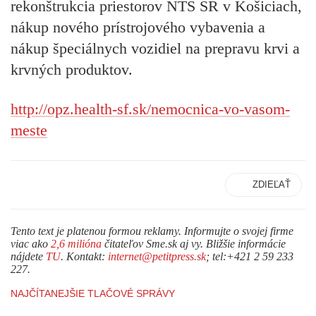
rekonštrukcia priestorov NTS SR v Košiciach,
nákup nového prístrojového vybavenia a
nákup špeciálnych vozidiel na prepravu krvi a
krvných produktov.
http://opz.health-sf.sk/nemocnica-vo-vasom-
meste
ZDIEĽAŤ
Tento text je platenou formou reklamy. Informujte o svojej firme
viac ako
2,6 milióna
čitateľov Sme.sk aj vy. Bližšie informácie
nájdete
TU
. Kontakt:
internet@petitpress.sk
; tel:+421 2 59 233
227.
NAJČÍTANEJŠIE TLAČOVÉ SPRÁVY