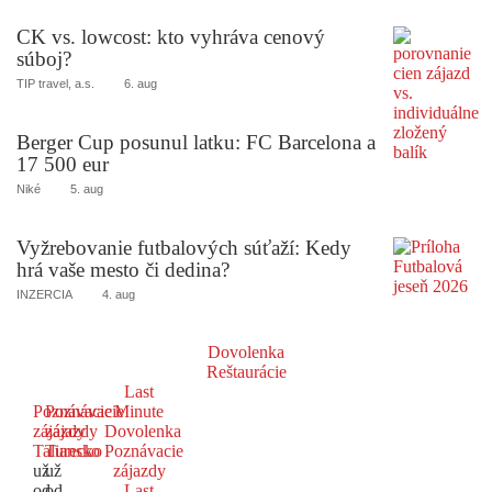
CK vs. lowcost: kto vyhráva cenový
súboj?
TIP travel, a.s.
6. aug
Berger Cup posunul latku: FC Barcelona a
17 500 eur
Niké
5. aug
Vyžrebovanie futbalových súťaží: Kedy
hrá vaše mesto či dedina?
INZERCIA
4. aug
Dovolenka
Reštaurácie
Last
Poznávacie
Poznávacie
Minute
zájazdy
zájazdy
Dovolenka
Taliansko
Turecko
Poznávacie
už
už
zájazdy
od
od
Last