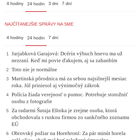
4 hodiny
3 dni
7 dní
24 hodín
NAJČÍTANEJŠIE SPRÁVY NA SME
4 hodiny
7 dní
24 hodín
Jarjabková Garajová: Dcérin výbuch hnevu ma už
1
nezraní. Keď mi povie ďakujem, aj sa zahanbím
Toto nie je normálne
2
Martinská pôrodnica má za sebou najsilnejší mesiac
3
roka. Júl priniesol aj výnimočný zákrok
Polícia žiada verejnosť o pomoc. Potrebuje stotožniť
4
osobu z fotografie
Za radarmi Šutaja Eštoka je zrejme osoba, ktorá
5
obchodovala s ruskou firmou zo sankčného zoznamu
EÚ
Obrovský požiar na Horehroní: Za pár minút horela
6