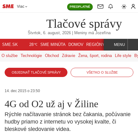
Viac
PREDPLATNÉ
Tlačové správy
Štvrtok, 6. august, 2026
| Meniny má
Jozefína
℃
SME.SK
SME MINÚTA
DOMOV
REGIÓNY
INDEX
SVET
28
MENU
O službe
Technológie
Obchod
Zdravie
Žena, šport, rodina
Life style
B
OBJEDNAŤ TLAČOVÉ SPRÁVY
VŠETKO O SLUŽBE
14. dec 2015 o 23:50
4G od O2 už aj v Žiline
Rýchle načítavanie stránok bez čakania, počúvanie
hudby priamo z internetu vo vysokej kvalte, či
bleskové sledovanie videa.