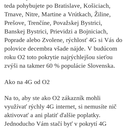
teda pohybujete po
Bratislave, Ko
š
iciach,
Trnave, Nitre, Martine a Vrútkach,
Ž
iline,
Pre
š
ove, Tren
čí
ne, Pova
ž
skej Bystrici,
Banskej Bystrici, Prievidzi a Bojniciach,
Poprade alebo Zvolene
, rýchlosť 4G si Vás do
polovice decembra všade nájde. V budúcom
roku O2 toto pokrytie najrýchlejšou sieťou
zvýši na takmer 60 % populácie Slovenska.
Ako na 4G od O2
Na to, aby ste ako O2 zákazník mohli
využívať rýchly 4G internet, si nemusíte nič
aktivovať a ani platiť ďalšie poplatky.
Jednoducho Vám stačí byť v pokrytí 4G