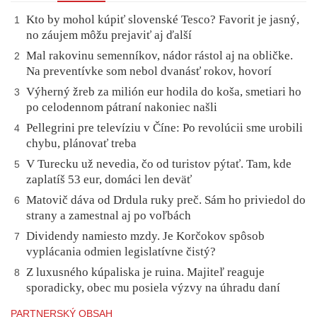
Kto by mohol kúpiť slovenské Tesco? Favorit je jasný,
1
no záujem môžu prejaviť aj ďalší
Mal rakovinu semenníkov, nádor rástol aj na obličke.
2
Na preventívke som nebol dvanásť rokov, hovorí
Výherný žreb za milión eur hodila do koša, smetiari ho
3
po celodennom pátraní nakoniec našli
Pellegrini pre televíziu v Číne: Po revolúcii sme urobili
4
chybu, plánovať treba
V Turecku už nevedia, čo od turistov pýtať. Tam, kde
5
zaplatíš 53 eur, domáci len deväť
Matovič dáva od Drdula ruky preč. Sám ho priviedol do
6
strany a zamestnal aj po voľbách
Dividendy namiesto mzdy. Je Korčokov spôsob
7
vyplácania odmien legislatívne čistý?
Z luxusného kúpaliska je ruina. Majiteľ reaguje
8
sporadicky, obec mu posiela výzvy na úhradu daní
PARTNERSKÝ OBSAH