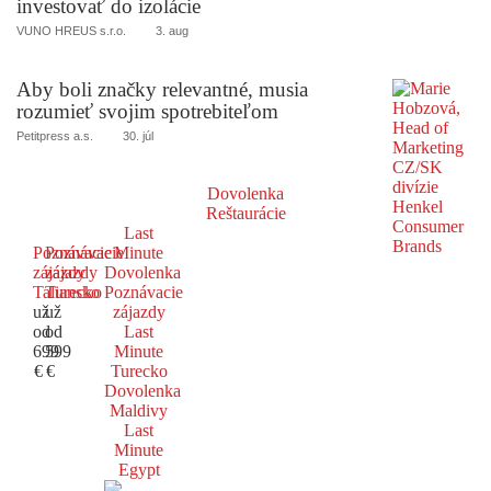
investovať do izolácie
VUNO HREUS s.r.o.
3. aug
Aby boli značky relevantné, musia
rozumieť svojim spotrebiteľom
Petitpress a.s.
30. júl
Dovolenka
Reštaurácie
Last
Poznávacie
Poznávacie
Minute
zájazdy
zájazdy
Dovolenka
Taliansko
Turecko
Poznávacie
už
už
zájazdy
od
od
Last
699
599
Minute
€
€
Turecko
Dovolenka
Maldivy
Last
Minute
Egypt