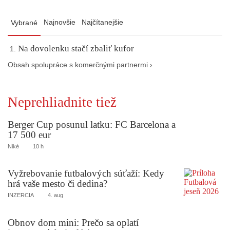
Najnovšie
Najčítanejšie
Vybrané
Na dovolenku stačí zbaliť kufor
Obsah spolupráce s komerčnými partnermi ›
Neprehliadnite tiež
Berger Cup posunul latku: FC Barcelona a
17 500 eur
Niké
10 h
Vyžrebovanie futbalových súťaží: Kedy
hrá vaše mesto či dedina?
INZERCIA
4. aug
Obnov dom mini: Prečo sa oplatí