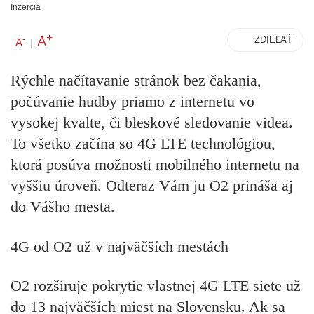
Inzercia
+
A
-
ZDIEĽAŤ
A
|
R
ý
chle na
čí
tavanie str
á
nok bez
č
akania,
po
čú
vanie hudby priamo z
internetu vo
vysokej kvalte,
č
i bleskov
é
sledovanie videa.
To v
š
etko za
čí
na so 4G LTE technol
ó
giou,
ktor
á
pos
ú
va mo
ž
nosti mobiln
é
ho internetu na
vy
šš
iu
ú
rove
ň
. Odteraz V
á
m ju O2 prin
áš
a aj
do V
áš
ho mesta.
4G od O2 u
ž
v
najv
äčší
ch mest
á
ch
O2 rozširuje pokrytie vlastnej 4G LTE siete už
do 13 najväčších miest na Slovensku. Ak sa