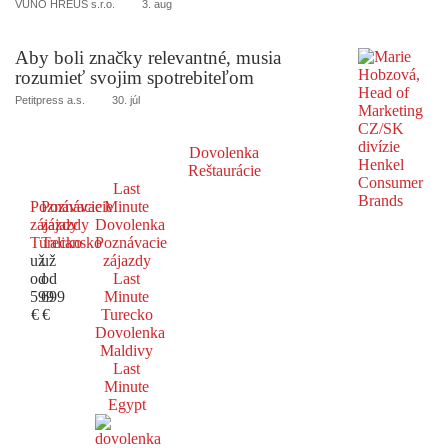
VUNO HREUS s.r.o.
3. aug
Aby boli značky relevantné, musia
rozumieť svojim spotrebiteľom
Petitpress a.s.
30. júl
Dovolenka
Reštaurácie
Last
Poznávacie
Poznávacie
Minute
zájazdy
zájazdy
Dovolenka
Turecko
Taliansko
Poznávacie
už
už
zájazdy
od
od
Last
599
699
Minute
€
€
Turecko
Dovolenka
Maldivy
Last
Minute
Egypt