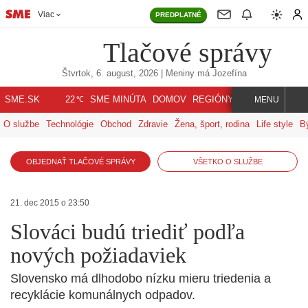
Viac
PREDPLATNÉ
Tlačové správy
Štvrtok, 6. august, 2026
| Meniny má
Jozefína
℃
SME.SK
SME MINÚTA
DOMOV
REGIÓNY
INDEX
SVET
22
MENU
O službe
Technológie
Obchod
Zdravie
Žena, šport, rodina
Life style
B
OBJEDNAŤ TLAČOVÉ SPRÁVY
VŠETKO O SLUŽBE
21. dec 2015 o 23:50
Slováci budú triediť podľa
nových požiadaviek
Slovensko má dlhodobo nízku mieru triedenia a
recyklácie komunálnych odpadov.