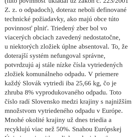
(túto povinnosť ukladal už zákon č. 223/2001
Z. z. o odpadoch), doteraz neboli definované
technické požiadavky, ako majú obce túto
povinnosť plniť. Triedený zber bol vo
viacerých obciach zavedený nedostatočne,
u niektorých zložiek úplne absentoval. To, že
doterajší systém nefungoval správne,
potvrdzujú aj stále nízke čísla vytriedených
zložiek komunálneho odpadu. V priemere
každý Slovák vytriedi iba 25,66 kg, čo je
zhruba 8% vyprodukovaného odpadu. Toto
číslo radí Slovensko medzi krajiny s najnižším
množstvom vytriedeného odpadu v Európe.
Mnohé okolité krajiny už dnes triedia a
recyklujú viac než 50%. Snahou Európskej