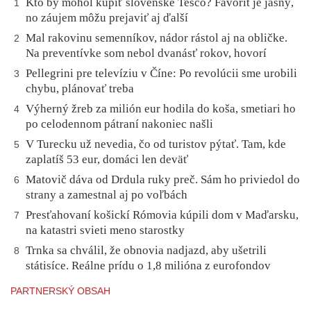
Kto by mohol kúpiť slovenské Tesco? Favorit je jasný,
1
no záujem môžu prejaviť aj ďalší
Mal rakovinu semenníkov, nádor rástol aj na obličke.
2
Na preventívke som nebol dvanásť rokov, hovorí
Pellegrini pre televíziu v Číne: Po revolúcii sme urobili
3
chybu, plánovať treba
Výherný žreb za milión eur hodila do koša, smetiari ho
4
po celodennom pátraní nakoniec našli
V Turecku už nevedia, čo od turistov pýtať. Tam, kde
5
zaplatíš 53 eur, domáci len deväť
Matovič dáva od Drdula ruky preč. Sám ho priviedol do
6
strany a zamestnal aj po voľbách
Presťahovaní košickí Rómovia kúpili dom v Maďarsku,
7
na katastri svieti meno starostky
Trnka sa chválil, že obnovia nadjazd, aby ušetrili
8
státisíce. Reálne prídu o 1,8 milióna z eurofondov
PARTNERSKÝ OBSAH