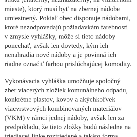
mieste), ktorý musí byť na zbernej nádobe
umiestnený. Pokiaľ obec disponuje nádobami,
ktoré nezodpovedajú požiadavkám farebnosti
v zmysle vyhlášky, môže si tieto nádoby
ponechať, avšak len dovtedy, kým ich
nenahradia nové nádoby a je povinná ich
riadne označiť farbou prislúchajúcej komodity.
Vykonávacia vyhláška umožňuje
spoločný
zber viacerých zložiek komunálneho odpadu
,
konkrétne plastov, kovov a akýchkoľvek
viacvrstvových kombinovaných materiálov
(VKM) v rámci jednej nádoby, avšak len za
predpokladu, že tieto zložky budú následne na
triediacej linke roztriedené a takáto forma