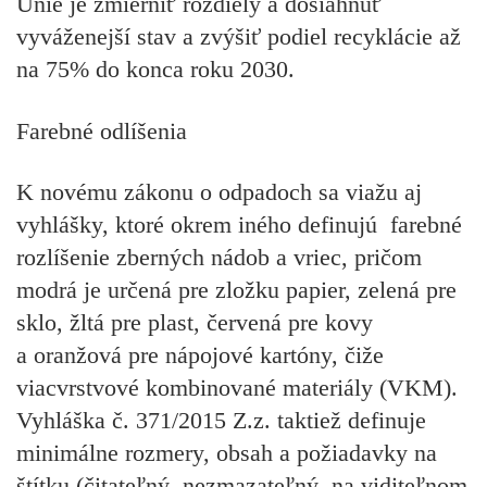
Únie je zmierniť rozdiely a dosiahnuť
vyváženejší stav a zvýšiť podiel recyklácie až
na 75% do konca roku 2030.
Farebné odlíšenia
K novému zákonu o odpadoch sa viažu aj
vyhlášky, ktoré okrem iného definujú
farebné
rozlíšenie zberných nádob a vriec
, pričom
modrá je určená pre zložku papier, zelená pre
sklo, žltá pre plast, červená pre kovy
a oranžová pre nápojové kartóny, čiže
viacvrstvové kombinované materiály (VKM).
Vyhláška č. 371/2015 Z.z. taktiež definuje
minimálne rozmery, obsah a požiadavky na
štítku (čitateľný, nezmazateľný, na viditeľnom