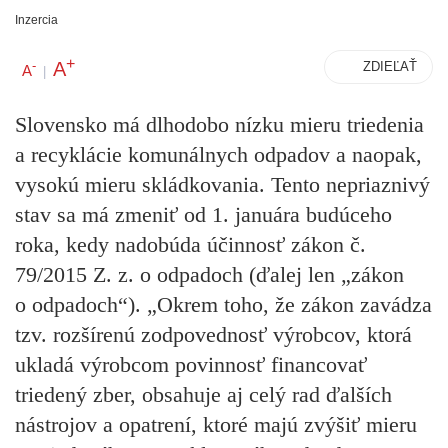
Inzercia
+
A
-
ZDIEĽAŤ
A
|
Slovensko má dlhodobo nízku mieru triedenia
a recyklácie komunálnych odpadov a naopak,
vysokú mieru skládkovania. Tento nepriaznivý
stav sa má zmeniť od 1. januára budúceho
roka, kedy nadobúda účinnosť zákon č.
79/2015 Z. z. o odpadoch (ďalej len „zákon
o odpadoch“). „Okrem toho, že zákon zavádza
tzv. rozšírenú zodpovednosť výrobcov, ktorá
ukladá výrobcom povinnosť financovať
triedený zber, obsahuje aj celý rad ďalších
nástrojov a opatrení, ktoré majú zvýšiť mieru