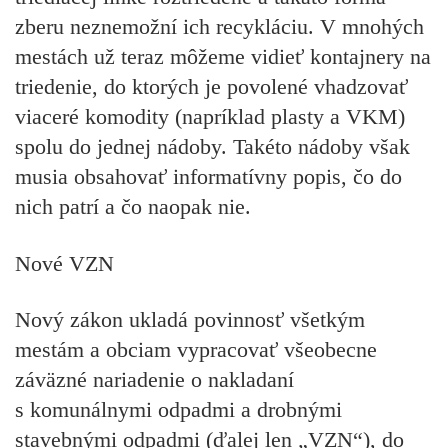
zberu neznemožní ich recykláciu. V mnohých
mestách už teraz môžeme vidieť kontajnery na
triedenie, do ktorých je povolené vhadzovať
viaceré komodity (napríklad plasty a VKM)
spolu do jednej nádoby. Takéto nádoby však
musia obsahovať informatívny popis, čo do
nich patrí a čo naopak nie.
Nové VZN
Nový zákon ukladá povinnosť všetkým
mestám a obciam vypracovať
všeobecne
záväzné nariadenie o nakladaní
s komunálnymi odpadmi a drobnými
stavebnými odpadm
i (ďalej len „VZN“), do