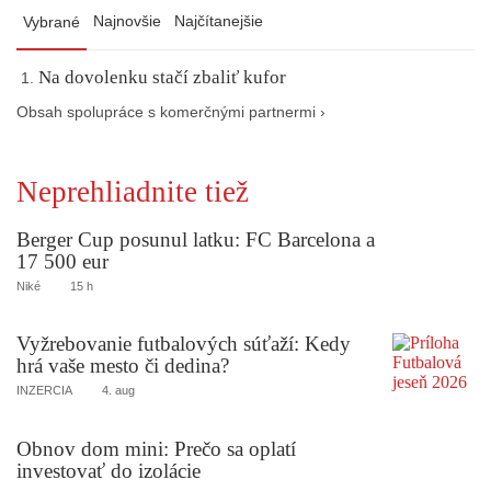
Najnovšie
Najčítanejšie
Vybrané
Na dovolenku stačí zbaliť kufor
Obsah spolupráce s komerčnými partnermi ›
Neprehliadnite tiež
Berger Cup posunul latku: FC Barcelona a
17 500 eur
Niké
15 h
Vyžrebovanie futbalových súťaží: Kedy
hrá vaše mesto či dedina?
INZERCIA
4. aug
Obnov dom mini: Prečo sa oplatí
investovať do izolácie