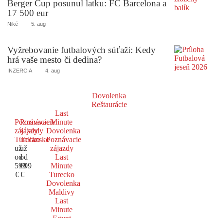
Berger Cup posunul latku: FC Barcelona a
17 500 eur
Niké
5. aug
Vyžrebovanie futbalových súťaží: Kedy
hrá vaše mesto či dedina?
INZERCIA
4. aug
Dovolenka
Reštaurácie
Last
Poznávacie
Poznávacie
Minute
zájazdy
zájazdy
Dovolenka
Turecko
Taliansko
Poznávacie
už
už
zájazdy
od
od
Last
599
699
Minute
€
€
Turecko
Dovolenka
Maldivy
Last
Minute