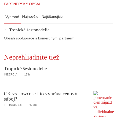
PARTNERSKÝ OBSAH
Najnovšie
Najčítanejšie
Vybrané
Tropické šestonedelie
Obsah spolupráce s komerčnými partnermi ›
Neprehliadnite tiež
Tropické šestonedelie
INZERCIA
17 h
CK vs. lowcost: kto vyhráva cenový
súboj?
TIP travel, a.s.
6. aug