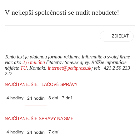
V nejlepší společnosti se nudit nebudete!
ZDIEĽAŤ
Tento text je platenou formou reklamy. Informujte o svojej firme
viac ako
2,6 milióna
čitateľov Sme.sk aj vy. Bližšie informácie
nájdete
TU
. Kontakt:
internet@petitpress.sk
; tel:+421 2 59 233
227.
NAJČÍTANEJŠIE TLAČOVÉ SPRÁVY
4 hodiny
3 dni
7 dní
24 hodín
NAJČÍTANEJŠIE SPRÁVY NA SME
4 hodiny
7 dní
24 hodín