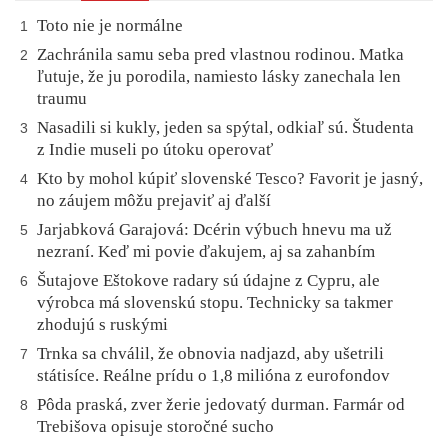
Toto nie je normálne
1
Zachránila samu seba pred vlastnou rodinou. Matka
2
ľutuje, že ju porodila, namiesto lásky zanechala len
traumu
Nasadili si kukly, jeden sa spýtal, odkiaľ sú. Študenta
3
z Indie museli po útoku operovať
Kto by mohol kúpiť slovenské Tesco? Favorit je jasný,
4
no záujem môžu prejaviť aj ďalší
Jarjabková Garajová: Dcérin výbuch hnevu ma už
5
nezraní. Keď mi povie ďakujem, aj sa zahanbím
Šutajove Eštokove radary sú údajne z Cypru, ale
6
výrobca má slovenskú stopu. Technicky sa takmer
zhodujú s ruskými
Trnka sa chválil, že obnovia nadjazd, aby ušetrili
7
státisíce. Reálne prídu o 1,8 milióna z eurofondov
Pôda praská, zver žerie jedovatý durman. Farmár od
8
Trebišova opisuje storočné sucho