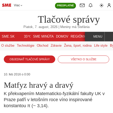
Viac
PREDPLATNÉ
Tlačové správy
Piatok, 7. august, 2026
| Meniny má
Štefánia
℃
SME.SK
SME MINÚTA
DOMOV
REGIÓNY
INDEX
SVET
33
MENU
O službe
Technológie
Obchod
Zdravie
Žena, šport, rodina
Life style
B
OBJEDNAŤ TLAČOVÉ SPRÁVY
VŠETKO O SLUŽBE
10. feb 2016 o 0:00
Matfyz hravý a dravý
K překvapením Matematicko-fyzikální fakulty UK v
Praze patří v letošním roce víno inspirované
konstantou π (~ 3,14).