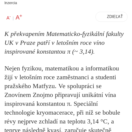
Inzercia
+
A
-
ZDIEĽAŤ
A
|
K překvapením Matematicko-fyzikální fakulty
UK v Praze patří v letošním roce víno
inspirované konstantou π (~ 3,14).
Nejen fyzikou, matematikou a informatikou
žijí v letošním roce zaměstnanci a studenti
pražského Matfyzu. Ve spolupráci se
Znovínem Znojmo připravují unikátní vína
inspirovaná konstantou π. Speciální
technologie kryomacerace, při níž se bobule
révy nejprve zchladí na teplotu 3,14 °C, a
teprve následně kvasí, zaručuje skutečně