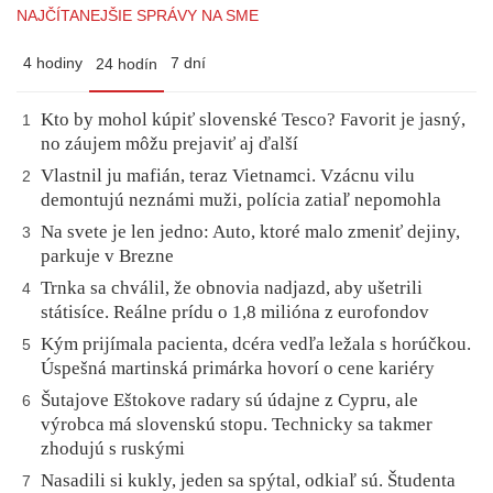
NAJČÍTANEJŠIE SPRÁVY NA SME
4 hodiny
7 dní
24 hodín
Kto by mohol kúpiť slovenské Tesco? Favorit je jasný,
1
no záujem môžu prejaviť aj ďalší
Vlastnil ju mafián, teraz Vietnamci. Vzácnu vilu
2
demontujú neznámi muži, polícia zatiaľ nepomohla
Na svete je len jedno: Auto, ktoré malo zmeniť dejiny,
3
parkuje v Brezne
Trnka sa chválil, že obnovia nadjazd, aby ušetrili
4
státisíce. Reálne prídu o 1,8 milióna z eurofondov
Kým prijímala pacienta, dcéra vedľa ležala s horúčkou.
5
Úspešná martinská primárka hovorí o cene kariéry
Šutajove Eštokove radary sú údajne z Cypru, ale
6
výrobca má slovenskú stopu. Technicky sa takmer
zhodujú s ruskými
Nasadili si kukly, jeden sa spýtal, odkiaľ sú. Študenta
7