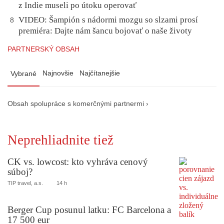
z Indie museli po útoku operovať
VIDEO: Šampión s nádormi mozgu so slzami prosí
8
premiéra: Dajte nám šancu bojovať o naše životy
PARTNERSKÝ OBSAH
Najnovšie
Najčítanejšie
Vybrané
Obsah spolupráce s komerčnými partnermi ›
Neprehliadnite tiež
CK vs. lowcost: kto vyhráva cenový
súboj?
TIP travel, a.s.
14 h
Berger Cup posunul latku: FC Barcelona a
17 500 eur