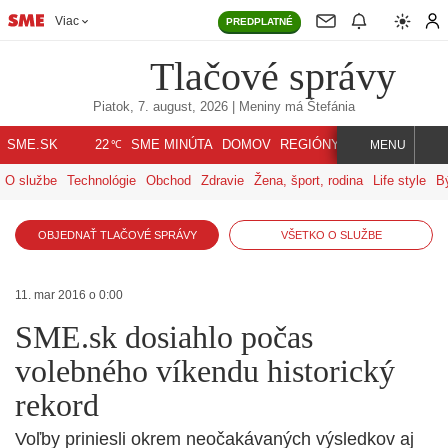
Viac
PREDPLATNÉ
Tlačové správy
Piatok, 7. august, 2026
| Meniny má
Štefánia
℃
SME.SK
SME MINÚTA
DOMOV
REGIÓNY
INDEX
SVET
22
MENU
O službe
Technológie
Obchod
Zdravie
Žena, šport, rodina
Life style
B
OBJEDNAŤ TLAČOVÉ SPRÁVY
VŠETKO O SLUŽBE
11. mar 2016 o 0:00
SME.sk dosiahlo počas
volebného víkendu historický
rekord
Voľby priniesli okrem neočakávaných výsledkov aj