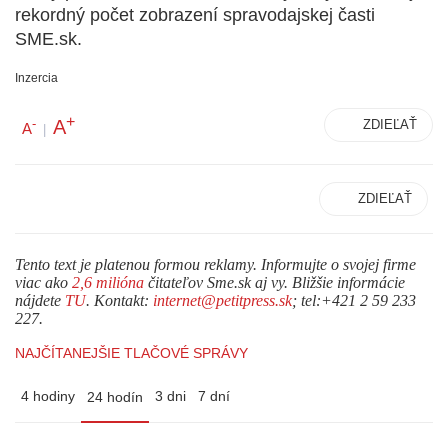
rekordný počet zobrazení spravodajskej časti
SME.sk.
Inzercia
+
A
-
ZDIEĽAŤ
A
|
ZDIEĽAŤ
Tento text je platenou formou reklamy. Informujte o svojej firme
viac ako
2,6 milióna
čitateľov Sme.sk aj vy. Bližšie informácie
nájdete
TU
. Kontakt:
internet@petitpress.sk
; tel:+421 2 59 233
227.
NAJČÍTANEJŠIE TLAČOVÉ SPRÁVY
4 hodiny
3 dni
7 dní
24 hodín