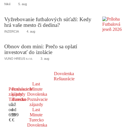
Niké
5. aug
Vyžrebovanie futbalových súťaží: Kedy
hrá vaše mesto či dedina?
INZERCIA
4. aug
Obnov dom mini: Prečo sa oplatí
investovať do izolácie
VUNO HREUS s.r.o.
3. aug
Dovolenka
Reštaurácie
Last
Poznávacie
Poznávacie
Minute
zájazdy
zájazdy
Dovolenka
Taliansko
Turecko
Poznávacie
už
už
zájazdy
od
od
Last
699
599
Minute
€
€
Turecko
Dovolenka