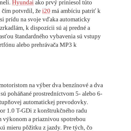
neli.
Hyundai
ako prvý priniesol túto
 čím potvrdil, že
i20
má ambíciu patriť k
 si prídu na svoje vďaka automaticky
kadlám, k dispozícii sú aj predné a
časťou štandardného vybavenia sú vstupy
rtfónu alebo prehrávača MP3 k
 motoristom na výber dva benzínové a dva
 sú poháňané prostredníctvom 5- alebo 6-
stupňovej automatickej prevodovky.
or 1.0 T-GDi z konštrukčného radu
m výkonom a priaznivou spotrebou
ú mieru pôžitku z jazdy. Pre tých, čo