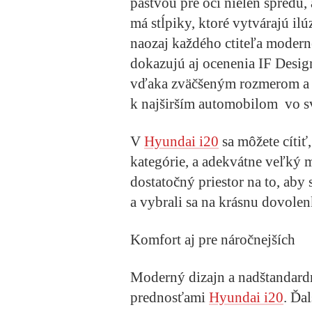
pastvou pre oči nielen spredu, 
má stĺpiky, ktoré vytvárajú ilú
naozaj každého ctiteľa moderné
dokazujú aj ocenenia IF Desig
vďaka zväčšeným rozmerom a 
k najširším automobilom vo sv
V
Hyundai i20
sa môžete cítiť,
kategórie, a adekvátne veľký m
dostatočný priestor na to, aby 
a vybrali sa na krásnu dovolen
Komfort aj pre náročnejších
Moderný dizajn a nadštandardn
prednosťami
Hyundai i20
. Ďa