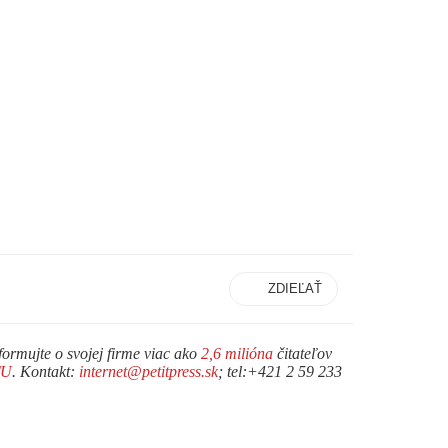
ZDIEĽAŤ
formujte o svojej firme viac ako
2,6 milióna
čitateľov
TU
. Kontakt:
internet@petitpress.sk
; tel:+421 2 59 233