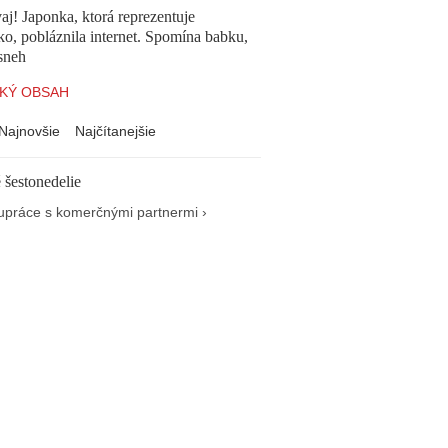
aj! Japonka, ktorá reprezentuje
o, pobláznila internet. Spomína babku,
sneh
KÝ OBSAH
Najnovšie
Najčítanejšie
 šestonedelie
upráce s komerčnými partnermi ›