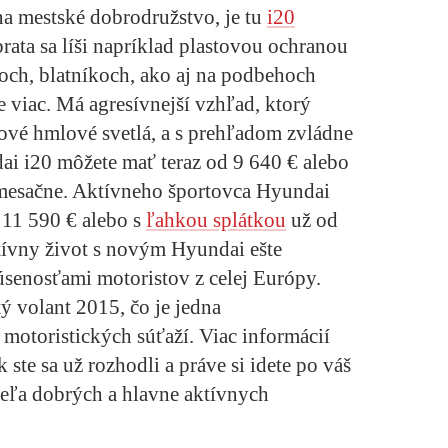
na mestské dobrodružstvo, je tu
i20
rata sa líši napríklad plastovou ochranou
koch, blatníkoch, ako aj na podbehoch
e viac. Má agresívnejší vzhľad, ktorý
vé hmlové svetlá, a s prehľadom zvládne
ai i20
môžete mať teraz od 9 640 € alebo
mesačne. Aktívneho športovca
Hyundai
 11 590 € alebo s
ľahkou splátkou
už od
ktívny život s novým
Hyundai
ešte
kúsenosťami motoristov z celej Európy.
ý volant 2015, čo je jedna
 motoristických súťaží. Viac informácií
k ste sa už rozhodli a práve si idete po váš
eľa dobrých a hlavne aktívnych