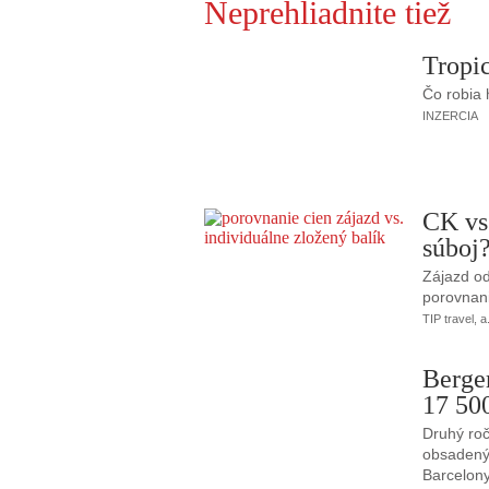
Neprehliadnite tiež
Tropic
Čo robia
INZERCIA
CK vs
súboj
Zájazd od
porovnani
TIP travel, a
Berge
17 50
Druhý roč
obsadený 
Barcelony