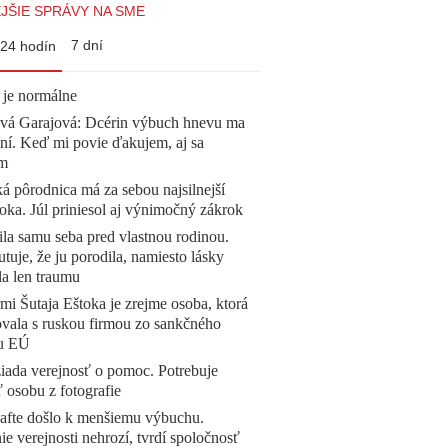
JŠIE SPRÁVY NA SME
7 dní
24 hodín
 je normálne
ová Garajová: Dcérin výbuch hnevu ma
ní. Keď mi povie ďakujem, aj sa
ím
á pôrodnica má za sebou najsilnejší
oka. Júl priniesol aj výnimočný zákrok
la samu seba pred vlastnou rodinou.
tuje, že ju porodila, namiesto lásky
la len traumu
mi Šutaja Eštoka je zrejme osoba, ktorá
vala s ruskou firmou zo sankčného
u EÚ
žiada verejnosť o pomoc. Potrebuje
ť osobu z fotografie
afte došlo k menšiemu výbuchu.
e verejnosti nehrozí, tvrdí spoločnosť