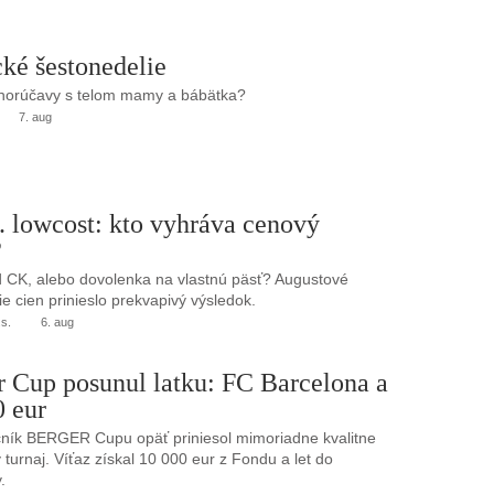
ké šestonedelie
 horúčavy s telom mamy a bábätka?
7. aug
. lowcost: kto vyhráva cenový
?
 CK, alebo dovolenka na vlastnú päsť? Augustové
e cien prinieslo prekvapivý výsledok.
.s.
6. aug
r Cup posunul latku: FC Barcelona a
0 eur
ník BERGER Cupu opäť priniesol mimoriadne kvalitne
turnaj. Víťaz získal 10 000 eur z Fondu a let do
.