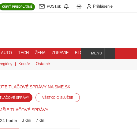
Prihlásenie
POST.sk
KÚPIŤ
PREDPLATNÉ
AUTO
TECH
ŽENA
ZDRAVIE
BLOG
MENU
Hľadaj
regióny
Korzár
Ostatné
JTE TLAČOVÉ SPRÁVY NA SME.SK
TLAČOVÉ SPRÁVY
VŠETKO O SLUŽBE
JŠIE TLAČOVÉ SPRÁVY
3 dni
7 dní
24 hodín