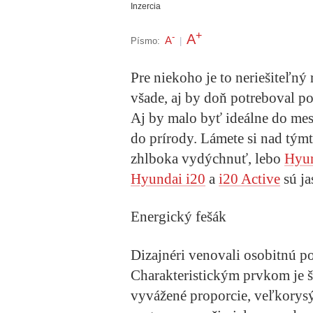
Inzercia
+
A
-
A
Písmo:
|
Pre niekoho je to neriešiteľný 
všade, aj by doň potreboval po
Aj by malo byť ideálne do mest
do prírody. Lámete si nad tým
zhlboka vydýchnuť, lebo
Hyu
Hyundai i20
a
i20 Active
sú ja
Energický fešák
Dizajnéri venovali osobitnú p
Charakteristickým prvkom je š
vyvážené proporcie, veľkorysý