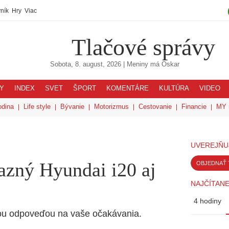
ník
Hry
Viac
Tlačové správy
Sobota, 8. august, 2026
| Meniny má
Oskar
Y
INDEX
SVET
ŠPORT
KOMENTÁRE
KULTÚRA
VIDEO
odina
Life style
Bývanie
Motorizmus
Cestovanie
Financie
MY 
UVEREJŇU
azný Hyundai i20 aj
OBJEDNAŤ 
NAJČÍTANE
4 hodiny
nou odpoveďou na vaše očakávania.