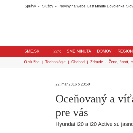
Správy
Služby
Noviny na webe
Last Minute Dovolenka
Slov
SME.SK
SME MINÚTA
DOMOV
REGIÓN
℃
22
O službe
Technológie
Obchod
Zdravie
Žena, šport, r
22. mar 2016 o 23:50
Oceňovaný a víť
pre vás
Hyundai i20 a i20 Active sú jas