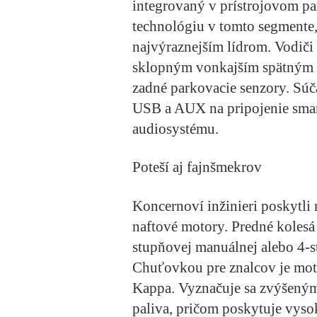
integrovaný v prístrojovom pa
technológiu v tomto segmente,
najvýraznejším lídrom. Vodiči
sklopným vonkajším spätným zr
zadné parkovacie senzory. Sú
USB a AUX na pripojenie sma
audiosystému.
Poteší aj fajnšmekrov
Koncernoví inžinieri poskytli
naftové motory. Predné kolesá
stupňovej manuálnej alebo 4-
Chuťovkou pre znalcov je mot
Kappa. Vyznačuje sa zvýšený
paliva, pričom poskytuje vysok