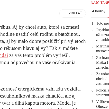
NAJČÍTANE
4 hodiny
ZDIEĽAŤ
Toto nie
1
.
rébus. Aj by chcel auto, ktoré sa zmestí
Jarjabk
2
.
hodlne usadiť celú rodinu s batožinou.
už nezra
zahanb
a, aj by malo dobre poslúžiť pri výletoch
Martinsk
3
.
to rébusom hlavu aj vy? Tak si môžete
mesiac r
ndai
za vás tento problém vyriešil.
Zachráni
4
.
snou odpoveďou na vaše očakávania.
Matka ľu
zanecha
Za radar
5
.
obchodo
zoznam
ozornosť energickému vzhľadu vozidla.
Polícia 
6
.
esťuholníková maska chladiča, ale aj
stotožni
V Slovn
 tvar a dlhá kapota motora. Model je
7
.
Ohrozeni