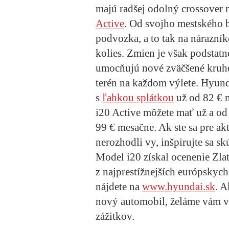
majú radšej odolný crossover 
Active
. Od svojho mestského b
podvozka, a to tak na nárazní
kolies. Zmien je však podstatn
umocňujú nové zväčšené kruho
terén na každom výlete.
Hyund
s
ľahkou splátkou
už od 82 € 
i20 Active
môžete mať už a od
99 € mesačne. Ak ste sa pre a
nerozhodli vy, inšpirujte sa s
Model
i20
získal ocenenie Zlat
z najprestížnejších európskych
nájdete na
www.hyundai.sk
. A
nový automobil, želáme vám v
zážitkov.