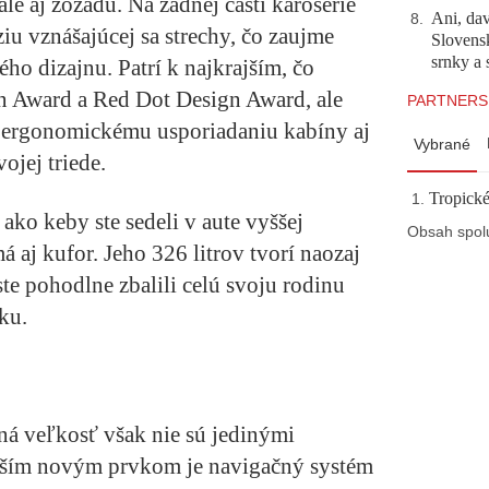
ale aj zozadu. Na zadnej časti karosérie
Ani, dav
8
.
ziu vznášajúcej sa strechy, čo zaujme
Slovensk
srnky a 
ho dizajnu. Patrí k najkrajším, čo
n Award a Red Dot Design Award, ale
PARTNERS
ergonomickému usporiadaniu kabíny aj
Vybrané
ojej triede.
Tropické
 ako keby ste sedeli v aute vyššej
Obsah spol
á aj kufor. Jeho 326 litrov tvorí naozaj
ste pohodlne zbalili celú svoju rodinu
ku.
á veľkosť však nie sú jedinými
lším novým prvkom je navigačný systém