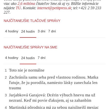
viac ako
2,6 milióna
čitateľov Sme.sk aj vy. Bližšie informácie
nájdete
TU
. Kontakt:
internet@petitpress.sk
; tel:+421 2 59 233
227.
NAJČÍTANEJŠIE TLAČOVÉ SPRÁVY
4 hodiny
3 dni
7 dní
24 hodín
NAJČÍTANEJŠIE SPRÁVY NA SME
4 hodiny
7 dní
24 hodín
Toto nie je normálne
1
Zachránila samu seba pred vlastnou rodinou. Matka
2
ľutuje, že ju porodila, namiesto lásky zanechala len
traumu
Jarjabková Garajová: Dcérin výbuch hnevu ma už
3
nezraní. Keď mi povie ďakujem, aj sa zahanbím
Martinská pôrodnica má za sebou najsilnejší mesiac
4