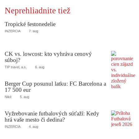
Neprehliadnite tiež
Tropické šestonedelie
INZERCIA
7. aug
CK vs. lowcost: kto vyhráva cenový
súboj?
TIP travel, a.s.
6. aug
Berger Cup posunul latku: FC Barcelona a
17 500 eur
Niké
5. aug
Vyžrebovanie futbalových súťaží: Kedy
hrá vaše mesto či dedina?
INZERCIA
4. aug