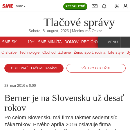
Viac
PREDPLATNÉ
Tlačové správy
Sobota, 8. august, 2026
| Meniny má
Oskar
℃
SME.SK
SME MINÚTA
DOMOV
REGIÓNY
INDEX
SVET
19
MENU
O službe
Technológie
Obchod
Zdravie
Žena, šport, rodina
Life style
B
OBJEDNAŤ TLAČOVÉ SPRÁVY
VŠETKO O SLUŽBE
28. mar 2016 o 0:00
Berner je na Slovensku už desať
rokov
Po celom Slovensku má firma takmer sedemtisíc
zákazníkov. Prvého apríla 2016 oslavuje firma