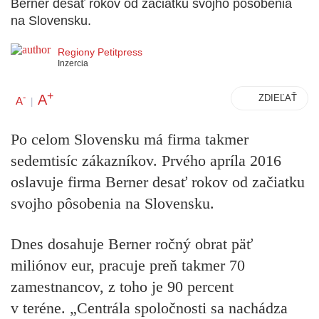
Berner desať rokov od začiatku svojho pôsobenia
na Slovensku.
Regiony Petitpress
Inzercia
+
A
-
ZDIEĽAŤ
A
|
Po celom Slovensku má firma takmer
sedemtisíc zákazníkov.
Prvého apríla 2016
oslavuje firma Berner desať rokov od začiatku
svojho pôsobenia na Slovensku.
Dnes dosahuje Berner ročný obrat päť
miliónov eur, pracuje preň takmer 70
zamestnancov, z toho je 90 percent
v teréne.
„Centrála spoločnosti sa nachádza