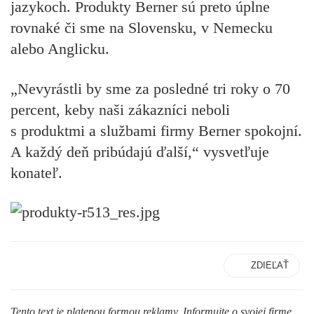
jazykoch. Produkty Berner sú preto úplne
rovnaké či sme na Slovensku, v Nemecku
alebo Anglicku.
„Nevyrástli by sme za posledné tri roky o 70
percent, keby naši zákazníci neboli
s produktmi a službami firmy Berner spokojní.
A každý deň pribúdajú ďalší,“ vysvetľuje
konateľ.
ZDIEĽAŤ
Tento text je platenou formou reklamy. Informujte o svojej firme