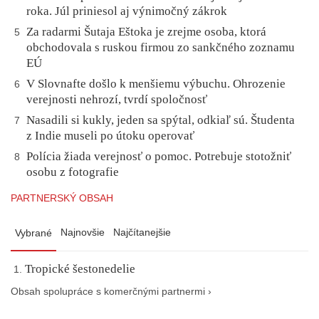
roka. Júl priniesol aj výnimočný zákrok
Za radarmi Šutaja Eštoka je zrejme osoba, ktorá
5
obchodovala s ruskou firmou zo sankčného zoznamu
EÚ
V Slovnafte došlo k menšiemu výbuchu. Ohrozenie
6
verejnosti nehrozí, tvrdí spoločnosť
Nasadili si kukly, jeden sa spýtal, odkiaľ sú. Študenta
7
z Indie museli po útoku operovať
Polícia žiada verejnosť o pomoc. Potrebuje stotožniť
8
osobu z fotografie
PARTNERSKÝ OBSAH
Najnovšie
Najčítanejšie
Vybrané
Tropické šestonedelie
Obsah spolupráce s komerčnými partnermi ›