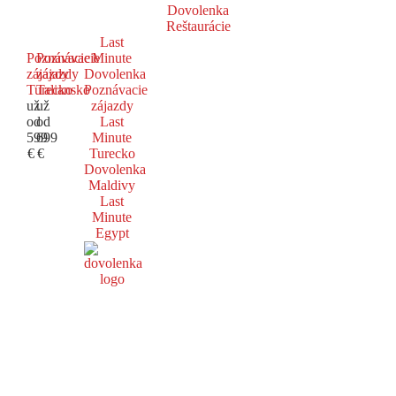
Dovolenka
Reštaurácie
Last
Poznávacie
Poznávacie
Minute
zájazdy
zájazdy
Dovolenka
Turecko
Taliansko
Poznávacie
už
už
zájazdy
od
od
Last
599
699
Minute
€
€
Turecko
Dovolenka
Maldivy
Last
Minute
Egypt