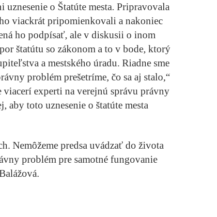
i uznesenie o Štatúte mesta. Pripravovala
 ho viackrát pripomienkovali a nakoniec
vená ho podpísať, ale v diskusii o inom
por štatútu so zákonom a to v bode, ktorý
upiteľstva a mestského úradu. Riadne sme
rávny problém prešetríme, čo sa aj stalo,“
 viacerí experti na verejnú správu právny
ej, aby toto uznesenie o štatúte mesta
och. Nemôžeme predsa uvádzať do života
právny problém pre samotné fungovanie
 Balážová.