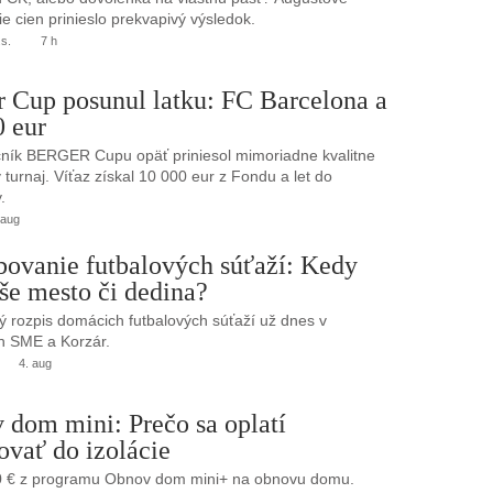
e cien prinieslo prekvapivý výsledok.
.s.
7 h
r Cup posunul latku: FC Barcelona a
0 eur
ník BERGER Cupu opäť priniesol mimoriadne kvalitne
turnaj. Víťaz získal 10 000 eur z Fondu a let do
.
 aug
bovanie futbalových súťaží: Kedy
še mesto či dedina?
 rozpis domácich futbalových súťaží už dnes v
h SME a Korzár.
4. aug
 dom mini: Prečo sa oplatí
ovať do izolácie
0 € z programu Obnov dom mini+ na obnovu domu.