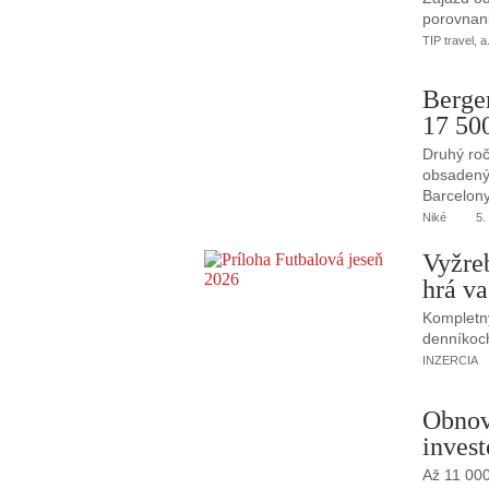
porovnani
TIP travel, a
Berge
17 50
Druhý roč
obsadený 
Barcelony
Niké
5.
Vyžre
hrá va
Kompletný
denníkoc
INZERCIA
Obnov
invest
Až 11 00