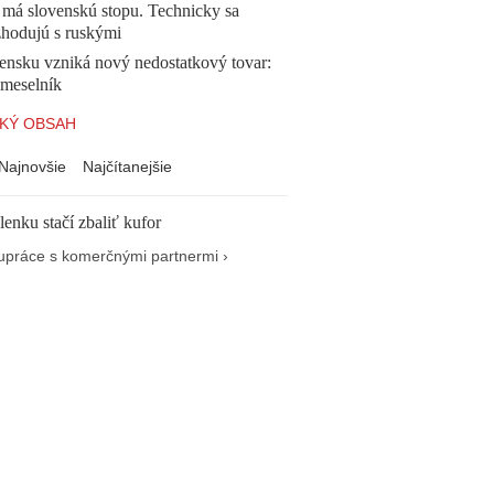
 má slovenskú stopu. Technicky sa
zhodujú s ruskými
ensku vzniká nový nedostatkový tovar:
emeselník
KÝ OBSAH
Najnovšie
Najčítanejšie
enku stačí zbaliť kufor
upráce s komerčnými partnermi ›