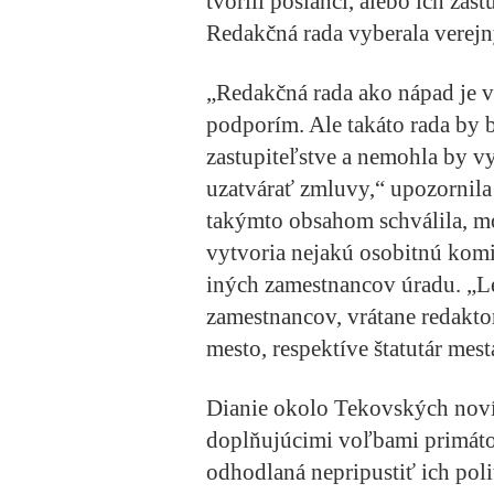
tvorili poslanci, alebo ich zás
Redakčná rada vyberala verej
„Redakčná rada ako nápad je v
podporím. Ale takáto rada by 
zastupiteľstve a nemohla by v
uzatvárať zmluvy,“ upozornila
takýmto obsahom schválila, mo
vytvoria nejakú osobitnú komis
iných zamestnancov úradu. „Le
zamestnancov, vrátane redakt
mesto, respektíve štatutár mes
Dianie okolo Tekovských novín
doplňujúcimi voľbami primáto
odhodlaná nepripustiť ich poli