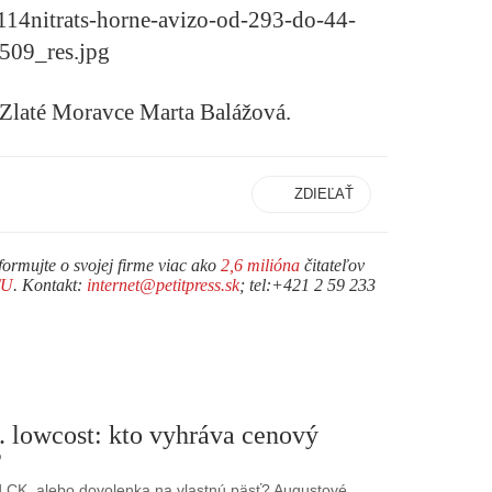
 Zlaté Moravce Marta Balážová.
ZDIEĽAŤ
formujte o svojej firme viac ako
2,6 milióna
čitateľov
TU
. Kontakt:
internet@petitpress.sk
; tel:+421 2 59 233
. lowcost: kto vyhráva cenový
?
 CK, alebo dovolenka na vlastnú päsť? Augustové