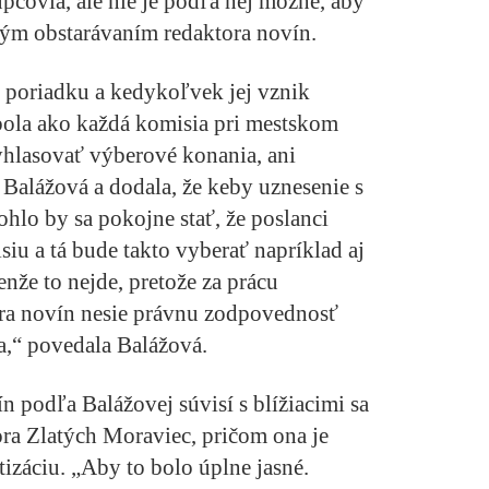
tupcovia, ale nie je podľa nej možné, aby
ným obstarávaním redaktora novín.
 poriadku a kedykoľvek jej vznik
bola ako každá komisia pri mestskom
yhlasovať výberové konania, ani
 Balážová a dodala, že keby uznesenie s
hlo by sa pokojne stať, že poslanci
iu a tá bude takto vyberať napríklad aj
nže to nejde, pretože za prácu
ora novín nesie právnu zodpovednosť
ta,“ povedala Balážová.
 podľa Balážovej súvisí s blížiacimi sa
ra Zlatých Moraviec, pričom ona je
tizáciu. „Aby to bolo úplne jasné.