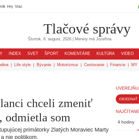
ník
Hry
Viac
Tlačové správy
Štvrtok, 6. august, 2026
| Meniny má
Jozefína
Y
INDEX
SVET
ŠPORT
KOMENTÁRE
KULTÚRA
VIDEO
odina
Life style
Bývanie
Motorizmus
Cestovanie
Financie
MY 
UVEREJŇU
lanci chceli zmeniť
OBJEDNAŤ 
NAJČÍTANE
, odmietla som
4 hodiny
upujúcej primátorky Zlatých Moraviec Marty
a nie politikom.