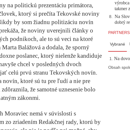
výrobca
y na politickú prezentáciu primátora,
takmer 
človek, ktorý si prečíta Tekovské noviny
Na Slov
8
.
 Nikdy by som žiadnu politizáciu novín
dobrý r
rekáža, že noviny uverejnili články o
PARTNERS
kých podnikoch, ale to sú veci na ktoré
Vybrané
 Marta Balážová a dodala, že sporný
adoxne poslanec, ktorý nielenže kandiduje
Na dovol
i navyše chcel v posledných dvoch
Obsah spol
jať celú prvú stranu Tekovských novín.
a novín, ktoré sú tu pre ľudí a nie pre
 zdôraznila, že samotné uznesenie bolo
platným zákonmi.
h Moraviec nemá v súvislosti s
 zo zriadením Redakčnej rady, ktorú by