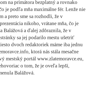
om na primátora bezplatný a rovnako
 čo je podľa mňa maximálne fér. Lenže nie
em a preto sme sa rozhodli, že v
ezentácia nikoho, vrátane mňa, čo je
a Balážová a ďalej zdôraznila, že v
stránky sa jej podarilo mestu ušetriť
miesto dvoch redaktoriek máme iba jednu
moravce.info, ktorá nás stála mesačne
ový mestský portál www.zlatemoravce.eu,
ehovoriac o tom, že je oveľa lepší,
omenula Balážová.