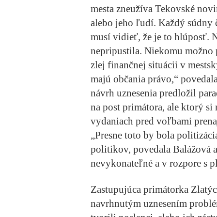
mesta zneužíva Tekovské novin
alebo jeho ľudí. Každý súdny 
musí vidieť, že je to hlúposť.
nepripustila. Niekomu možno p
zlej finančnej situácii v mests
majú občania právo,“ povedala
návrh uznesenia predložil par
na post primátora, ale ktorý s
vydaniach pred voľbami prena
„Presne toto by bola politizáci
politikov, povedala Balážová a
nevykonateľné a v rozpore s 
Zastupujúca primátorka Zlatýc
navrhnutým uznesením problém