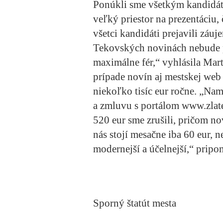
Ponúkli sme všetkým kandidát
veľký priestor na prezentáciu,
všetci kandidáti prejavili záuj
Tekovských novinách nebude pr
maximálne fér,“ vyhlásila Mart
prípade novín aj mestskej web 
niekoľko tisíc eur ročne. „Na
a zmluvu s portálom www.zlate
520 eur sme zrušili, pričom n
nás stojí mesačne iba 60 eur, n
modernejší a účelnejší,“ prip
Sporný štatút mesta