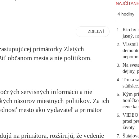
NAJČÍTANE
4 hodiny
Kto by 
1
.
ZDIEĽAŤ
jasný, n
Vlastnil
2
.
astupujúcej primátorky Zlatých
demontuj
nepomo
iť občanom mesta a nie politikom.
Na svete
3
.
dejiny, 
Trnka sa
4
.
státisíc
točných servisných informácií a nie
Kým prij
5
.
ických názorov miestnych politikov. Za ich
horúčko
cene kar
ednosť mesto ako vydavateľ a primátor
VIDEO: 
6
.
prosí pr
životy
dujú na primátora, rozširujú, že vedenie
Šutajove
7
.