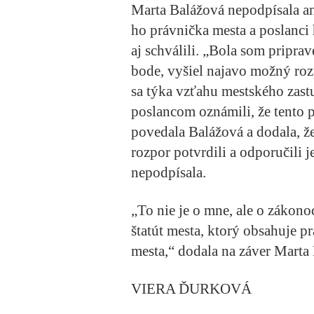
Marta Balážová nepodpísala an
ho právnička mesta a poslanci
aj schválili. „Bola som pripra
bode, vyšiel najavo možný roz
sa týka vzťahu mestského zast
poslancom oznámili, že tento p
povedala Balážová a dodala, že
rozpor potvrdili a odporučili j
nepodpísala.
„To nie je o mne, ale o zákon
štatút mesta, ktorý obsahuje 
mesta,“ dodala na záver Marta
VIERA ĎURKOVÁ