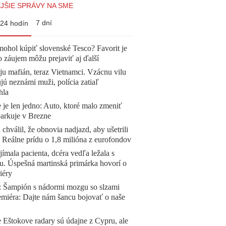
JŠIE SPRÁVY NA SME
7 dní
24 hodín
mohol kúpiť slovenské Tesco? Favorit je
o záujem môžu prejaviť aj ďalší
 ju mafián, teraz Vietnamci. Vzácnu vilu
ú neznámi muži, polícia zatiaľ
hla
 je len jedno: Auto, ktoré malo zmeniť
parkuje v Brezne
 chválil, že obnovia nadjazd, aby ušetrili
e. Reálne prídu o 1,8 milióna z eurofondov
ímala pacienta, dcéra vedľa ležala s
u. Úspešná martinská primárka hovorí o
iéry
Šampión s nádormi mozgu so slzami
emiéra: Dajte nám šancu bojovať o naše
 Eštokove radary sú údajne z Cypru, ale