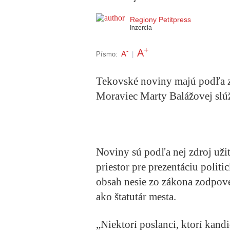
Regiony Petitpress
Inzercia
+
A
-
A
Písmo:
|
Tekovské noviny majú podľa z
Moraviec Marty Balážovej slúž
Noviny sú podľa nej zdroj uži
priestor pre prezentáciu polit
obsah nesie zo zákona zodpov
ako štatutár mesta.
„Niektorí poslanci, ktorí kandi