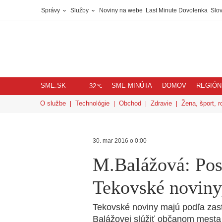
Správy
Služby
Noviny na webe
Last Minute Dovolenka
Slov
SME.SK
SME MINÚTA
DOMOV
REGIÓN
℃
32
O službe
Technológie
Obchod
Zdravie
Žena, šport, r
30. mar 2016 o 0:00
M.Balážová: Pos
Tekovské noviny
Tekovské noviny majú podľa zast
Balážovej slúžiť občanom mesta 