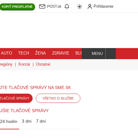
Prihlásenie
POST.sk
KÚPIŤ
PREDPLATNÉ
AUTO
TECH
ŽENA
ZDRAVIE
BLOG
MENU
Hľadaj
regióny
Korzár
Ostatné
JTE TLAČOVÉ SPRÁVY NA SME.SK
TLAČOVÉ SPRÁVY
VŠETKO O SLUŽBE
JŠIE TLAČOVÉ SPRÁVY
3 dni
7 dní
24 hodín