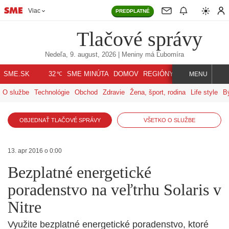
Viac
PREDPLATNÉ
Tlačové správy
Nedeľa, 9. august, 2026
| Meniny má
Ľubomíra
℃
SME.SK
SME MINÚTA
DOMOV
REGIÓNY
INDEX
SVET
32
MENU
O službe
Technológie
Obchod
Zdravie
Žena, šport, rodina
Life style
B
OBJEDNAŤ TLAČOVÉ SPRÁVY
VŠETKO O SLUŽBE
13. apr 2016 o 0:00
Bezplatné energetické
poradenstvo na veľtrhu Solaris v
Nitre
Využite bezplatné energetické poradenstvo, ktoré