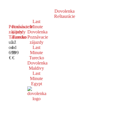
Dovolenka
Reštaurácie
Last
Poznávacie
Poznávacie
Minute
zájazdy
zájazdy
Dovolenka
Taliansko
Turecko
Poznávacie
už
už
zájazdy
od
od
Last
699
599
Minute
€
€
Turecko
Dovolenka
Maldivy
Last
Minute
Egypt