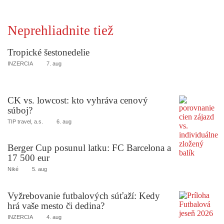
Neprehliadnite tiež
Tropické šestonedelie
INZERCIA
7. aug
CK vs. lowcost: kto vyhráva cenový
súboj?
TIP travel, a.s.
6. aug
Berger Cup posunul latku: FC Barcelona a
17 500 eur
Niké
5. aug
Vyžrebovanie futbalových súťaží: Kedy
hrá vaše mesto či dedina?
INZERCIA
4. aug