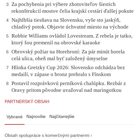
Za pochybenia pri výbere zhotoviteľov šiestich
3
rekonštrukcií mostov čelia krajskí cestári ďalšej pokute
Najhlbšia tiesňava na Slovensku, vyše sto jaskýň,
4
chladivý potok. Objavte úchvatné miesto na východe
Robbie Williams ovládol Lovestream. Z rebela je tatko,
5
ktorý šou premenil na obrovské karaoke
Obrovský požiar na Horehroní: Za pár minút horela
6
celá ulica, oheň mal byť založený úmyselne
Hlinka Gretzky Cup 2026: Slovensko odchádza bez
7
medailí, v zápase o bronz prehralo s Fínskom
Postavil rozprávkovú perníkovú chalúpku. Rezbár z
8
Oravy pritom pôvodne uvažoval nad maringotkou
PARTNERSKÝ OBSAH
Najnovšie
Najčítanejšie
Vybrané
Obsah spolupráce s komerčnými partnermi ›