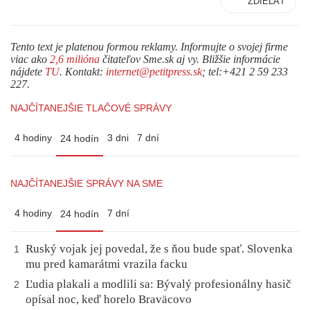
ZDIEĽAŤ
Tento text je platenou formou reklamy. Informujte o svojej firme
viac ako
2,6 milióna
čitateľov Sme.sk aj vy. Bližšie informácie
nájdete
TU
. Kontakt:
internet@petitpress.sk
; tel:+421 2 59 233
227.
NAJČÍTANEJŠIE TLAČOVÉ SPRÁVY
4 hodiny
3 dni
7 dní
24 hodín
NAJČÍTANEJŠIE SPRÁVY NA SME
4 hodiny
7 dní
24 hodín
Ruský vojak jej povedal, že s ňou bude spať. Slovenka
1
mu pred kamarátmi vrazila facku
Ľudia plakali a modlili sa: Bývalý profesionálny hasič
2
opísal noc, keď horelo Braväcovo