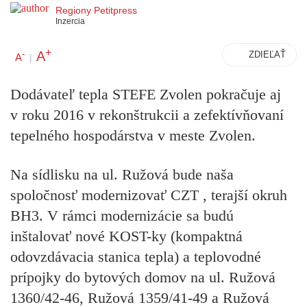
Regiony Petitpress
Inzercia
+
A
-
ZDIEĽAŤ
A
|
Dodávateľ tepla STEFE Zvolen pokračuje aj
v roku 2016 v rekonštrukcii a zefektívňovaní
tepelného hospodárstva v meste Zvolen.
Na sídlisku na ul. Ružová bude naša
spoločnosť modernizovať CZT , terajší okruh
BH3.
V rámci modernizácie sa budú
inštalovať nové KOST-ky (kompaktná
odovzdávacia stanica tepla) a teplovodné
prípojky do bytových domov na ul. Ružová
1360/42-46, Ružová 1359/41-49 a Ružová