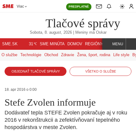
Viac
PREDPLATNÉ
Tlačové správy
Sobota, 8. august, 2026
| Meniny má
Oskar
℃
SME.SK
SME MINÚTA
DOMOV
REGIÓNY
INDEX
SVET
31
MENU
O službe
Technológie
Obchod
Zdravie
Žena, šport, rodina
Life style
B
OBJEDNAŤ TLAČOVÉ SPRÁVY
VŠETKO O SLUŽBE
18. apr 2016 o 0:00
Stefe Zvolen informuje
Dodávateľ tepla STEFE Zvolen pokračuje aj v roku
2016 v rekonštrukcii a zefektívňovaní tepelného
hospodárstva v meste Zvolen.