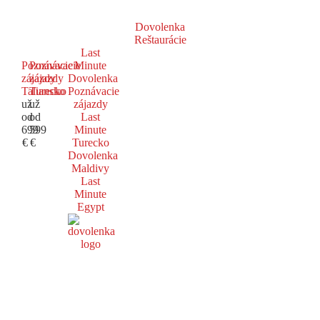
Dovolenka
Reštaurácie
Last
Poznávacie
Poznávacie
Minute
zájazdy
zájazdy
Dovolenka
Taliansko
Turecko
Poznávacie
už
už
zájazdy
od
od
Last
699
599
Minute
€
€
Turecko
Dovolenka
Maldivy
Last
Minute
Egypt