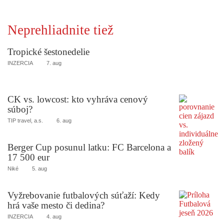
Neprehliadnite tiež
Tropické šestonedelie
INZERCIA
7. aug
CK vs. lowcost: kto vyhráva cenový
súboj?
TIP travel, a.s.
6. aug
Berger Cup posunul latku: FC Barcelona a
17 500 eur
Niké
5. aug
Vyžrebovanie futbalových súťaží: Kedy
hrá vaše mesto či dedina?
INZERCIA
4. aug