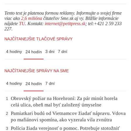
Tento text je platenou formou reklamy. Informujte o svojej firme
viac ako
2,6 milióna
čitateľov Sme.sk aj vy. Bližšie informácie
nájdete
TU
. Kontakt:
internet@petitpress.sk
; tel:+421 2 59 233
227.
NAJČÍTANEJŠIE TLAČOVÉ SPRÁVY
4 hodiny
3 dni
7 dní
24 hodín
NAJČÍTANEJŠIE SPRÁVY NA SME
4 hodiny
7 dní
24 hodín
Obrovský požiar na Horehroní: Za pár minút horela
1
celá ulica, oheň mal byť založený úmyselne
Pamiatkari budú od Vietnamcov žiadať nápravu. Vdova
2
po mafiánovi spomína, ako vyzerala vila zvnútra
Polícia žiada verejnosť o pomoc. Potrebuje stotožniť
3