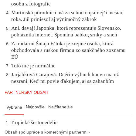
osobu z fotografie
Martinská pôrodnica má za sebou najsilnejší mesiac
4
roka. Júl priniesol aj výnimočný zákrok
Ani, davaj! Japonka, ktorá reprezentuje Slovensko,
5
pobláznila internet. Spomína babku, srnky a sneh
Za radarmi Šutaja Eštoka je zrejme osoba, ktorá
6
obchodovala s ruskou firmou zo sankčného zoznamu
EÚ
Toto nie je normálne
7
Jarjabková Garajová: Dcérin výbuch hnevu ma už
8
nezraní. Keď mi povie ďakujem, aj sa zahanbím
PARTNERSKÝ OBSAH
Najnovšie
Najčítanejšie
Vybrané
Tropické šestonedelie
Obsah spolupráce s komerčnými partnermi ›