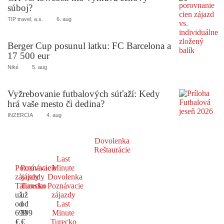
súboj?
TIP travel, a.s.
6. aug
Berger Cup posunul latku: FC Barcelona a
17 500 eur
Niké
5. aug
Vyžrebovanie futbalových súťaží: Kedy
hrá vaše mesto či dedina?
INZERCIA
4. aug
Dovolenka
Reštaurácie
Last
Poznávacie
Poznávacie
Minute
zájazdy
zájazdy
Dovolenka
Taliansko
Turecko
Poznávacie
už
už
zájazdy
od
od
Last
699
599
Minute
€
€
Turecko