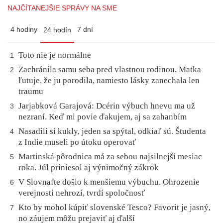
NAJČÍTANEJŠIE SPRÁVY NA SME
4 hodiny
7 dní
24 hodín
Toto nie je normálne
1
Zachránila samu seba pred vlastnou rodinou. Matka
2
ľutuje, že ju porodila, namiesto lásky zanechala len
traumu
Jarjabková Garajová: Dcérin výbuch hnevu ma už
3
nezraní. Keď mi povie ďakujem, aj sa zahanbím
Nasadili si kukly, jeden sa spýtal, odkiaľ sú. Študenta
4
z Indie museli po útoku operovať
Martinská pôrodnica má za sebou najsilnejší mesiac
5
roka. Júl priniesol aj výnimočný zákrok
V Slovnafte došlo k menšiemu výbuchu. Ohrozenie
6
verejnosti nehrozí, tvrdí spoločnosť
Kto by mohol kúpiť slovenské Tesco? Favorit je jasný,
7
no záujem môžu prejaviť aj ďalší