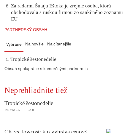
Za radarmi Šutaja Eštoka je zrejme osoba, ktorá
8
obchodovala s ruskou firmou zo sankčného zoznamu
EÚ
PARTNERSKÝ OBSAH
Najnovšie
Najčítanejšie
Vybrané
Tropické šestonedelie
Obsah spolupráce s komerčnými partnermi ›
Neprehliadnite tiež
Tropické šestonedelie
INZERCIA
23 h
CK vs. lowcost: kto vyhráva cenový