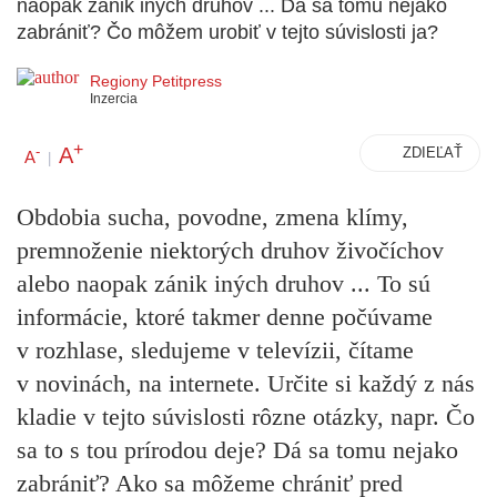
naopak zánik iných druhov ... Dá sa tomu nejako
zabrániť? Čo môžem urobiť v tejto súvislosti ja?
Regiony Petitpress
Inzercia
+
A
-
ZDIEĽAŤ
A
|
Obdobia sucha, povodne, zmena klímy,
premnoženie niektorých druhov živočíchov
alebo naopak zánik iných druhov ... To sú
informácie, ktoré takmer denne počúvame
v rozhlase, sledujeme v televízii, čítame
v novinách, na internete. Určite si každý z nás
kladie v tejto súvislosti rôzne otázky, napr. Čo
sa to s tou prírodou deje? Dá sa tomu nejako
zabrániť? Ako sa môžeme chrániť pred