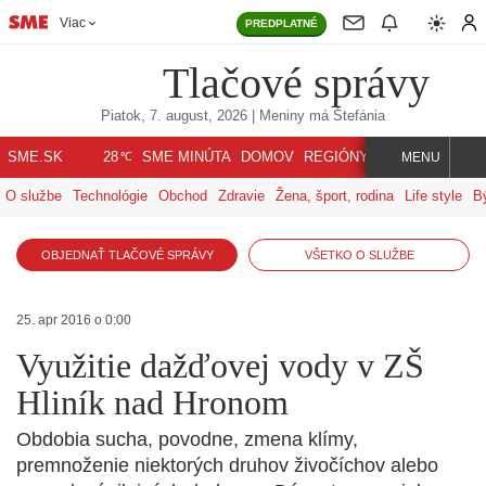
Viac
PREDPLATNÉ
Tlačové správy
Piatok, 7. august, 2026
| Meniny má
Štefánia
℃
SME.SK
SME MINÚTA
DOMOV
REGIÓNY
INDEX
SVET
28
MENU
O službe
Technológie
Obchod
Zdravie
Žena, šport, rodina
Life style
B
OBJEDNAŤ TLAČOVÉ SPRÁVY
VŠETKO O SLUŽBE
25. apr 2016 o 0:00
Využitie dažďovej vody v ZŠ
Hliník nad Hronom
Obdobia sucha, povodne, zmena klímy,
premnoženie niektorých druhov živočíchov alebo