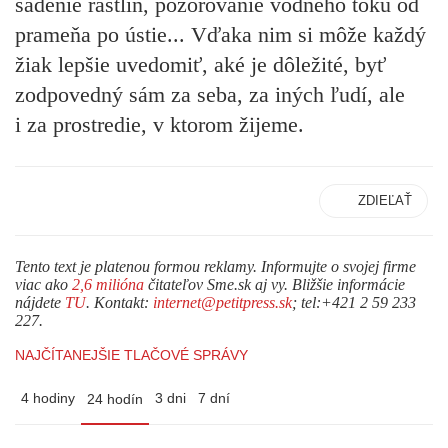
sadenie rastlín, pozorovanie vodného toku od
prameňa po ústie... Vďaka nim si môže každý
žiak lepšie uvedomiť, aké je dôležité, byť
zodpovedný sám za seba, za iných ľudí, ale
i za prostredie, v ktorom žijeme.
ZDIEĽAŤ
Tento text je platenou formou reklamy. Informujte o svojej firme
viac ako
2,6 milióna
čitateľov Sme.sk aj vy. Bližšie informácie
nájdete
TU
. Kontakt:
internet@petitpress.sk
; tel:+421 2 59 233
227.
NAJČÍTANEJŠIE TLAČOVÉ SPRÁVY
4 hodiny
3 dni
7 dní
24 hodín