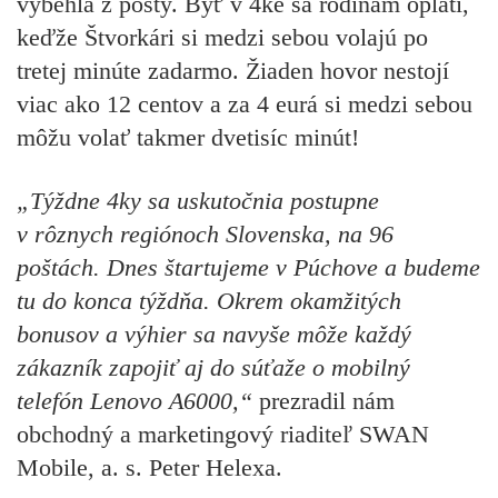
vybehla z pošty. Byť v 4ke sa rodinám oplatí,
keďže Štvorkári si medzi sebou volajú po
tretej minúte zadarmo. Žiaden hovor nestojí
viac ako 12 centov a za 4 eurá si medzi sebou
môžu volať takmer dvetisíc minút!
„Týždne 4ky sa uskutočnia postupne
v rôznych regiónoch Slovenska, na 96
poštách. Dnes štartujeme v Púchove a budeme
tu do konca týždňa. Okrem okamžitých
bonusov a výhier sa navyše môže každý
zákazník zapojiť aj do súťaže o mobilný
telefón Lenovo A6000,“
prezradil nám
obchodný a marketingový riaditeľ SWAN
Mobile, a. s. Peter Helexa.