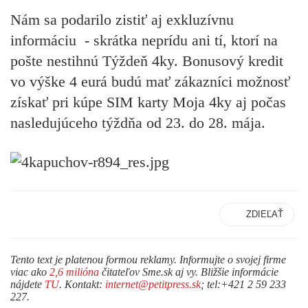
Nám sa podarilo zistiť aj exkluzívnu
informáciu - skrátka neprídu ani tí, ktorí na
pošte nestihnú Týždeň 4ky. Bonusový kredit
vo výške 4 eurá budú mať zákazníci možnosť
získať pri kúpe SIM karty Moja 4ky aj počas
nasledujúceho týždňa od 23. do 28. mája.
ZDIEĽAŤ
Tento text je platenou formou reklamy. Informujte o svojej firme
viac ako
2,6 milióna
čitateľov Sme.sk aj vy. Bližšie informácie
nájdete
TU
. Kontakt:
internet@petitpress.sk
; tel:+421 2 59 233
227.