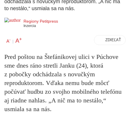
odchádzala s novučkým reproduktorom. „A nič ma
to nestálo,“ usmiala sa na nás.
Regiony Petitpress
Inzercia
+
A
-
ZDIEĽAŤ
A
|
Pred poštou na Štefánikovej ulici v Púchove
sme dnes ráno stretli Janku (24), ktorá
z pobočky odchádzala s novučkým
reproduktorom. Vďaka nemu bude môcť
počúvať hudbu zo svojho mobilného telefónu
aj riadne nahlas. „A nič ma to nestálo,“
usmiala sa na nás.