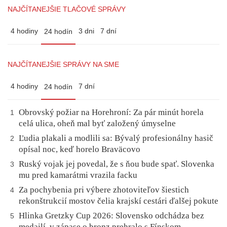
NAJČÍTANEJŠIE TLAČOVÉ SPRÁVY
4 hodiny
3 dni
7 dní
24 hodín
NAJČÍTANEJŠIE SPRÁVY NA SME
4 hodiny
7 dní
24 hodín
Obrovský požiar na Horehroní: Za pár minút horela
1
celá ulica, oheň mal byť založený úmyselne
Ľudia plakali a modlili sa: Bývalý profesionálny hasič
2
opísal noc, keď horelo Braväcovo
Ruský vojak jej povedal, že s ňou bude spať. Slovenka
3
mu pred kamarátmi vrazila facku
Za pochybenia pri výbere zhotoviteľov šiestich
4
rekonštrukcií mostov čelia krajskí cestári ďalšej pokute
Hlinka Gretzky Cup 2026: Slovensko odchádza bez
5
medailí, v zápase o bronz prehralo s Fínskom