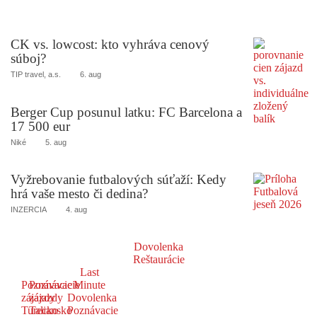
CK vs. lowcost: kto vyhráva cenový
súboj?
TIP travel, a.s.
6. aug
Berger Cup posunul latku: FC Barcelona a
17 500 eur
Niké
5. aug
Vyžrebovanie futbalových súťaží: Kedy
hrá vaše mesto či dedina?
INZERCIA
4. aug
Dovolenka
Reštaurácie
Last
Poznávacie
Poznávacie
Minute
zájazdy
zájazdy
Dovolenka
Turecko
Taliansko
Poznávacie