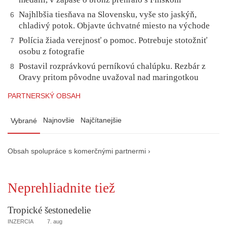
Najhlbšia tiesňava na Slovensku, vyše sto jaskýň,
6
chladivý potok. Objavte úchvatné miesto na východe
Polícia žiada verejnosť o pomoc. Potrebuje stotožniť
7
osobu z fotografie
Postavil rozprávkovú perníkovú chalúpku. Rezbár z
8
Oravy pritom pôvodne uvažoval nad maringotkou
PARTNERSKÝ OBSAH
Najnovšie
Najčítanejšie
Vybrané
Obsah spolupráce s komerčnými partnermi ›
Neprehliadnite tiež
Tropické šestonedelie
INZERCIA
7. aug