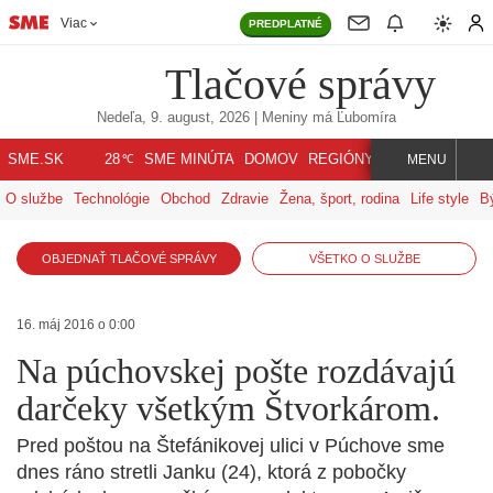
Viac
PREDPLATNÉ
Tlačové správy
Nedeľa, 9. august, 2026
| Meniny má
Ľubomíra
℃
SME.SK
SME MINÚTA
DOMOV
REGIÓNY
INDEX
SVET
28
MENU
O službe
Technológie
Obchod
Zdravie
Žena, šport, rodina
Life style
B
OBJEDNAŤ TLAČOVÉ SPRÁVY
VŠETKO O SLUŽBE
16. máj 2016 o 0:00
Na púchovskej pošte rozdávajú
darčeky všetkým Štvorkárom.
Pred poštou na Štefánikovej ulici v Púchove sme
dnes ráno stretli Janku (24), ktorá z pobočky