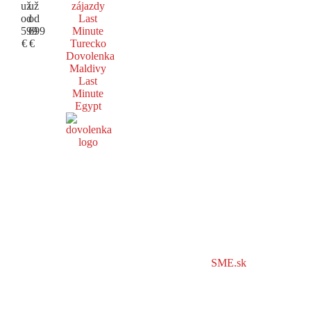
už
už
zájazdy
od
od
Last
599
699
Minute
€
€
Turecko
Dovolenka
Maldivy
Last
Minute
Egypt
SME.sk