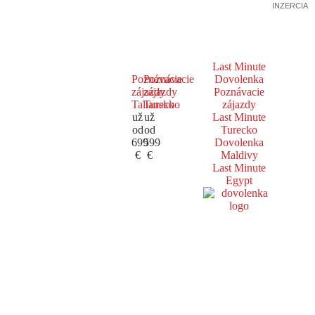
INZERCIA
Last Minute
Poznávacie
Poznávacie
Dovolenka
zájazdy
zájazdy
Poznávacie
Taliansko
Turecko
zájazdy
už
už
Last Minute
od
od
Turecko
699
599
Dovolenka
€
€
Maldivy
Last Minute
Egypt