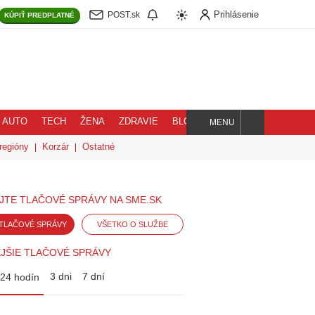
Prihlásenie
POST.sk
KÚPIŤ
PREDPLATNÉ
AUTO
TECH
ŽENA
ZDRAVIE
BLOG
MENU
Hľadaj
regióny
Korzár
Ostatné
JTE TLAČOVÉ SPRÁVY NA SME.SK
TLAČOVÉ SPRÁVY
VŠETKO O SLUŽBE
JŠIE TLAČOVÉ SPRÁVY
3 dni
7 dní
24 hodín