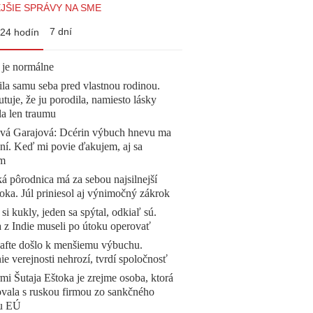
JŠIE SPRÁVY NA SME
7 dní
24 hodín
 je normálne
la samu seba pred vlastnou rodinou.
tuje, že ju porodila, namiesto lásky
la len traumu
ová Garajová: Dcérin výbuch hnevu ma
ní. Keď mi povie ďakujem, aj sa
ím
á pôrodnica má za sebou najsilnejší
oka. Júl priniesol aj výnimočný zákrok
 si kukly, jeden sa spýtal, odkiaľ sú.
a z Indie museli po útoku operovať
afte došlo k menšiemu výbuchu.
e verejnosti nehrozí, tvrdí spoločnosť
mi Šutaja Eštoka je zrejme osoba, ktorá
vala s ruskou firmou zo sankčného
u EÚ