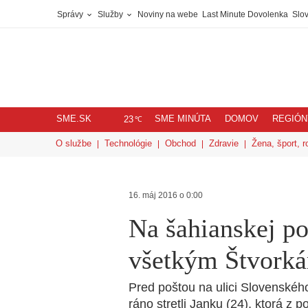
Správy
Služby
Noviny na webe
Last Minute Dovolenka
Slov
SME.SK
SME MINÚTA
DOMOV
REGIÓN
℃
23
O službe
Technológie
Obchod
Zdravie
Žena, šport, r
16. máj 2016 o 0:00
Na šahianskej po
všetkým Štvork
Pred poštou na ulici Slovenské
ráno stretli Janku (24), ktorá 