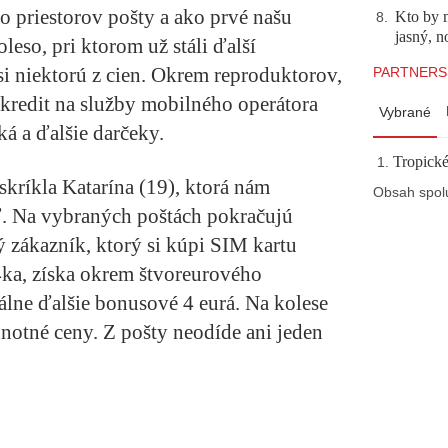
o priestorov pošty a ako prvé našu
Kto by 
8
.
jasný, n
eso, pri ktorom už stáli ďalší
si niektorú z cien. Okrem reproduktorov,
PARTNERS
j kredit na služby mobilného operátora
Vybrané
ká a ďalšie darčeky.
Tropické
skríkla Katarína (19), ktorá nám
Obsah spol
eľ. Na vybraných poštách pokračujú
 zákazník, ktorý si kúpi SIM kartu
4ka, získa okrem štvoreurového
álne ďalšie bonusové 4 eurá. Na kolese
dnotné ceny. Z pošty neodíde ani jeden