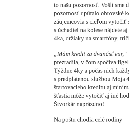
to našu pozornosť. Vošli sme d
pozornosť upútalo obrovské kol
záujemcovia s cieľom vytočiť 
slúchadiel na kolese nájdete a
4ka, držiaky na smartfóny, trič
„Mám kredit za dvanásť eur,“
prezradila, v čom spočíva fíg
Týždne 4ky a počas nich každý
s predplatenou službou Moja 
štartovacieho kreditu aj minim
šťastia môže vytočiť aj iné ho
Štvorkár naprázdno!
Na poštu chodia celé rodiny