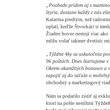
„Poobede prídem aj s maminou
štyria, dostane každý z nás ešt
Katarína predtým, než radostn
oplatí, keďže Štvorkári si med
Žiaden hovor nestojí viac ako 
môžu volať takmer dvetisíc mi
„Týždne 4ky sa uskutočnia pos
96 poštách. Dnes štartujeme v
Okrem okamžitých bonusov a v
zapojiť aj do súťaže o mobiln
obchodný a marketingový riadi
Nám sa podarilo zistiť aj exklu
ktorí na pošte nestihnú Týžde