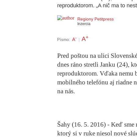
reproduktorom. „A nič ma to nest
Regiony Petitpress
Inzercia
+
A
-
A
Písmo:
|
Pred poštou na ulici Slovens
dnes ráno stretli Janku (24),
reproduktorom. Vďaka nemu b
mobilného telefónu aj riadne n
na nás.
Šahy (16. 5. 2016) - Keď sme ná
ktorý si v ruke niesol nové slúc