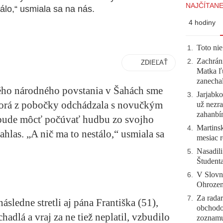
NAJČÍTANE
álo,“ usmiala sa na nás.
4 hodiny
Toto nie
1
.
Zachráni
2
.
ZDIEĽAŤ
Matka ľu
zanecha
kého národného povstania v Šahách sme
Jarjabk
3
.
 ktorá z pobočky odchádzala s novučkým
už nezra
zahanb
ude môcť počúvať hudbu zo svojho
Martinsk
4
.
ahlas. „A nič ma to nestálo,“ usmiala sa
mesiac r
Nasadili
5
.
Študent
V Slovn
6
.
Ohrozeni
Za radar
7
.
sledne stretli aj pána Františka (51),
obchodo
hadlá a vraj za ne tiež neplatil, vzbudilo
zoznam