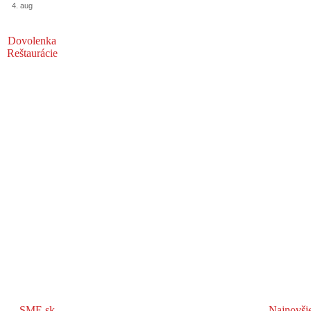
4. aug
Dovolenka
Reštaurácie
SME.sk
Najnovši