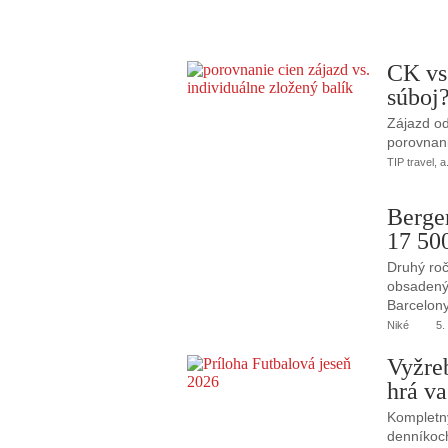
CK vs
súboj
Zájazd od
porovnani
TIP travel, a
Berge
17 50
Druhý roč
obsadený 
Barcelony
Niké
5.
Vyžre
hrá va
Kompletný
denníkoc