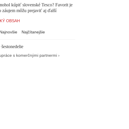
mohol kúpiť slovenské Tesco? Favorit je
o záujem môžu prejaviť aj ďalší
KÝ OBSAH
Najnovšie
Najčítanejšie
 šestonedelie
upráce s komerčnými partnermi ›