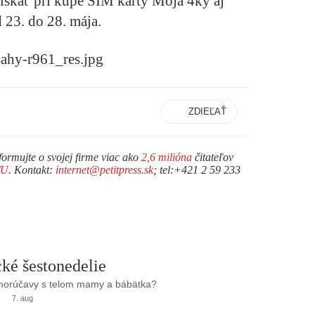
ískať pri kúpe SIM karty Moja 4ky aj
 23. do 28. mája.
ZDIEĽAŤ
formujte o svojej firme viac ako
2,6 milióna
čitateľov
TU
. Kontakt:
internet@petitpress.sk
; tel:+421 2 59 233
ké šestonedelie
 horúčavy s telom mamy a bábätka?
7. aug