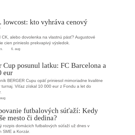
. lowcost: kto vyhráva cenový
?
 CK, alebo dovolenka na vlastnú päsť? Augustové
e cien prinieslo prekvapivý výsledok.
.s.
6. aug
r Cup posunul latku: FC Barcelona a
0 eur
ník BERGER Cupu opäť priniesol mimoriadne kvalitne
turnaj. Víťaz získal 10 000 eur z Fondu a let do
.
 aug
bovanie futbalových súťaží: Kedy
še mesto či dedina?
 rozpis domácich futbalových súťaží už dnes v
h SME a Korzár.