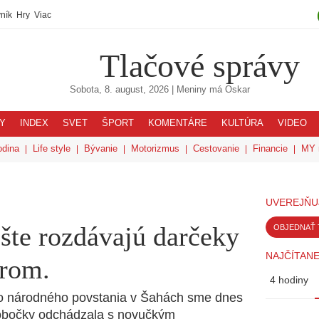
ník
Hry
Viac
Tlačové správy
Sobota, 8. august, 2026
| Meniny má
Oskar
Y
INDEX
SVET
ŠPORT
KOMENTÁRE
KULTÚRA
VIDEO
odina
Life style
Bývanie
Motorizmus
Cestovanie
Financie
MY 
UVEREJŇU
šte rozdávajú darčeky
OBJEDNAŤ 
NAJČÍTANE
árom.
4 hodiny
ho národného povstania v Šahách sme dnes
z pobočky odchádzala s novučkým