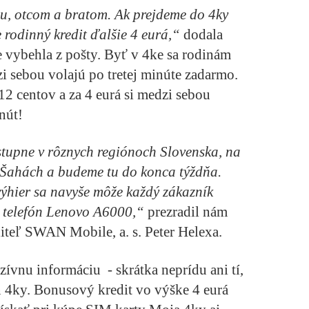
, otcom a bratom. Ak prejdeme do 4ky
e rodinný kredit ďalšie 4 eurá,“
dodala
e vybehla z pošty. Byť v 4ke sa rodinám
zi sebou volajú po tretej minúte zadarmo.
12 centov a za 4 eurá si medzi sebou
nút!
tupne v rôznych regiónoch Slovenska, na
 Šahách a budeme tu do konca týždňa.
ýhier sa navyše môže každý zákazník
ý telefón Lenovo A6000,“
prezradil nám
teľ SWAN Mobile, a. s. Peter Helexa.
zívnu informáciu - skrátka neprídu ani tí,
ň 4ky. Bonusový kredit vo výške 4 eurá