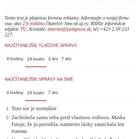
Tento text je platenou formou reklamy. Informujte o svojej firme
viac ako
2,6 milióna
čitateľov Sme.sk aj vy. Bližšie informácie
nájdete
TU
. Kontakt:
internet@petitpress.sk
; tel:+421 2 59 233
227.
NAJČÍTANEJŠIE TLAČOVÉ SPRÁVY
4 hodiny
3 dni
7 dní
24 hodín
NAJČÍTANEJŠIE SPRÁVY NA SME
4 hodiny
7 dní
24 hodín
Toto nie je normálne
1
Zachránila samu seba pred vlastnou rodinou. Matka
2
ľutuje, že ju porodila, namiesto lásky zanechala len
traumu