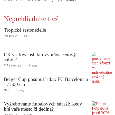
Obsah spolupráce s komerčnými partnermi ›
Neprehliadnite tiež
Tropické šestonedelie
INZERCIA
19 h
CK vs. lowcost: kto vyhráva cenový
súboj?
TIP travel, a.s.
6. aug
Berger Cup posunul latku: FC Barcelona a
17 500 eur
Niké
5. aug
Vyžrebovanie futbalových súťaží: Kedy
hrá vaše mesto či dedina?
INZERCIA
4. aug