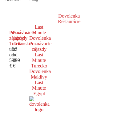
Dovolenka
Reštaurácie
Last
Poznávacie
Poznávacie
Minute
zájazdy
zájazdy
Dovolenka
Turecko
Taliansko
Poznávacie
už
už
zájazdy
od
od
Last
599
699
Minute
€
€
Turecko
Dovolenka
Maldivy
Last
Minute
Egypt