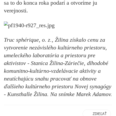
sa to do konca roka podarí a otvoríme ju
verejnosti.
Truc sphérique, o. z., Žilina získalo cenu za
vytvorenie nezávislého kultúrneho priestoru,
umeleckého laboratória a priestoru pre
aktivistov - Stanica Žilina-Záriečie, dlhodobé
komunitno-kultúrno-vzdelávacie aktivity a
neutíchajúcu snahu pracovať na obnove
ďalšieho kultúrneho priestoru Novej synagógy
- Kunsthalle Žilina. Na snímke Marek Adamov.
ZDIEĽAŤ