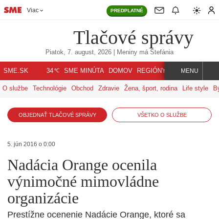
Viac
PREDPLATNÉ
Tlačové správy
Piatok, 7. august, 2026
| Meniny má
Štefánia
℃
SME.SK
SME MINÚTA
DOMOV
REGIÓNY
INDEX
SVET
34
MENU
O službe
Technológie
Obchod
Zdravie
Žena, šport, rodina
Life style
B
OBJEDNAŤ TLAČOVÉ SPRÁVY
VŠETKO O SLUŽBE
5. jún 2016 o 0:00
Nadácia Orange ocenila
výnimočné mimovládne
organizácie
Prestížne ocenenie Nadácie Orange, ktoré sa