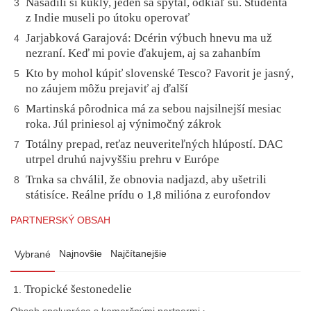
Nasadili si kukly, jeden sa spýtal, odkiaľ sú. Študenta
3
z Indie museli po útoku operovať
Jarjabková Garajová: Dcérin výbuch hnevu ma už
4
nezraní. Keď mi povie ďakujem, aj sa zahanbím
Kto by mohol kúpiť slovenské Tesco? Favorit je jasný,
5
no záujem môžu prejaviť aj ďalší
Martinská pôrodnica má za sebou najsilnejší mesiac
6
roka. Júl priniesol aj výnimočný zákrok
Totálny prepad, reťaz neuveriteľných hlúpostí. DAC
7
utrpel druhú najvyššiu prehru v Európe
Trnka sa chválil, že obnovia nadjazd, aby ušetrili
8
státisíce. Reálne prídu o 1,8 milióna z eurofondov
PARTNERSKÝ OBSAH
Najnovšie
Najčítanejšie
Vybrané
Tropické šestonedelie