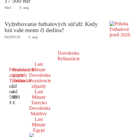
17 500 eur
Niké
5. aug
Vyžrebovanie futbalových súťaží: Kedy
hrá vaše mesto či dedina?
INZERCIA
4. aug
Dovolenka
Reštaurácie
Last
Poznávacie
Poznávacie
Minute
zájazdy
zájazdy
Dovolenka
Turecko
Taliansko
Poznávacie
už
už
zájazdy
od
od
Last
599
699
Minute
€
€
Turecko
Dovolenka
Maldivy
Last
Minute
Egypt