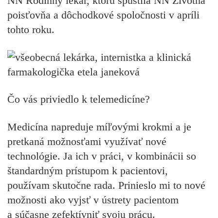
NN Rodinný lekár, ktorú spustila NN Životná
poisťovňa a dôchodkové spoločnosti v apríli
tohto roku.
Čo vás priviedlo k telemedicíne?
Medicína napreduje míľovými krokmi a je
pretkaná možnosťami využívať nové
technológie. Ja ich v práci, v kombinácii so
štandardným prístupom k pacientovi,
používam skutočne rada. Prinieslo mi to nové
možnosti ako vyjsť v ústrety pacientom
a súčasne zefektívniť svoju prácu.