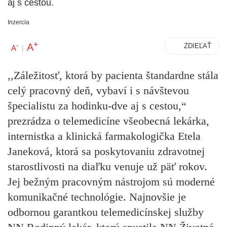
aj s cestou.
Inzercia
+
A
-
ZDIEĽAŤ
A
|
,,Záležitosť, ktorá by pacienta štandardne stála
celý pracovný deň, vybaví i s návštevou
špecialistu za hodinku-dve aj s cestou,“
prezrádza o telemedicíne všeobecná lekárka,
internistka a klinická farmakologička Etela
Janeková, ktorá sa poskytovaniu zdravotnej
starostlivosti na diaľku venuje už päť rokov.
Jej bežným pracovným nástrojom sú moderné
komunikačné technológie. Najnovšie je
odbornou garantkou telemedicínskej služby