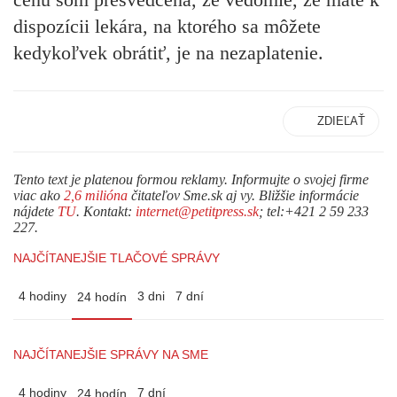
dispozícii lekára, na ktorého sa môžete
kedykoľvek obrátiť, je na nezaplatenie.
ZDIEĽAŤ
Tento text je platenou formou reklamy. Informujte o svojej firme
viac ako
2,6 milióna
čitateľov Sme.sk aj vy. Bližšie informácie
nájdete
TU
. Kontakt:
internet@petitpress.sk
; tel:+421 2 59 233
227.
NAJČÍTANEJŠIE TLAČOVÉ SPRÁVY
4 hodiny
3 dni
7 dní
24 hodín
NAJČÍTANEJŠIE SPRÁVY NA SME
4 hodiny
7 dní
24 hodín