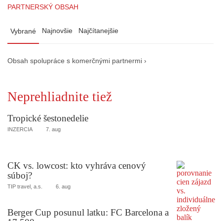
PARTNERSKÝ OBSAH
Najnovšie
Najčítanejšie
Vybrané
Obsah spolupráce s komerčnými partnermi ›
Neprehliadnite tiež
Tropické šestonedelie
INZERCIA
7. aug
CK vs. lowcost: kto vyhráva cenový
súboj?
TIP travel, a.s.
6. aug
Berger Cup posunul latku: FC Barcelona a