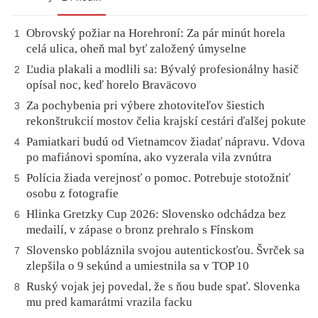
Obrovský požiar na Horehroní: Za pár minút horela
1
celá ulica, oheň mal byť založený úmyselne
Ľudia plakali a modlili sa: Bývalý profesionálny hasič
2
opísal noc, keď horelo Braväcovo
Za pochybenia pri výbere zhotoviteľov šiestich
3
rekonštrukcií mostov čelia krajskí cestári ďalšej pokute
Pamiatkari budú od Vietnamcov žiadať nápravu. Vdova
4
po mafiánovi spomína, ako vyzerala vila zvnútra
Polícia žiada verejnosť o pomoc. Potrebuje stotožniť
5
osobu z fotografie
Hlinka Gretzky Cup 2026: Slovensko odchádza bez
6
medailí, v zápase o bronz prehralo s Fínskom
Slovensko pobláznila svojou autentickosťou. Švrček sa
7
zlepšila o 9 sekúnd a umiestnila sa v TOP 10
Ruský vojak jej povedal, že s ňou bude spať. Slovenka
8
mu pred kamarátmi vrazila facku