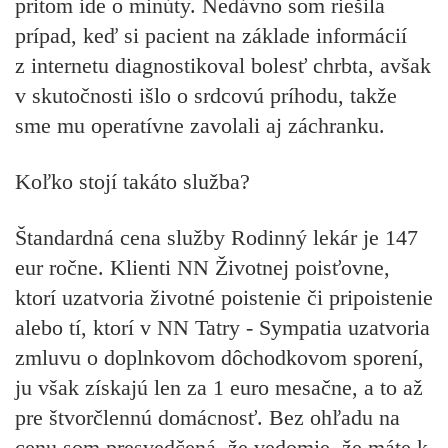
pritom ide o minúty. Nedávno som riešila
prípad, keď si pacient na základe informácií
z internetu diagnostikoval bolesť chrbta, avšak
v skutočnosti išlo o srdcovú príhodu, takže
sme mu operatívne zavolali aj záchranku.
Koľko stojí takáto služba?
Štandardná cena služby Rodinný lekár je 147
eur ročne. Klienti NN Životnej poisťovne,
ktorí uzatvoria životné poistenie či pripoistenie
alebo tí, ktorí v NN Tatry - Sympatia uzatvoria
zmluvu o doplnkovom dôchodkovom sporení,
ju však získajú len za 1 euro mesačne, a to až
pre štvorčlennú domácnosť. Bez ohľadu na
cenu som presvedčená, že vedomie, že máte k