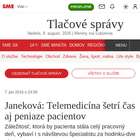
Viac
PREDPLATNÉ
Tlačové správy
Nedeľa, 9. august, 2026
| Meniny má
Ľubomíra
℃
SME.SK
SME MINÚTA
DOMOV
REGIÓNY
INDEX
SVET
14
MENU
O službe
Technológie
Obchod
Zdravie
Žena, šport, rodina
Life style
B
OBJEDNAŤ TLAČOVÉ SPRÁVY
VŠETKO O SLUŽBE
7. jún 2016 o 23:50
Janeková: Telemedicína šetrí čas
aj peniaze pacientov
Záležitosť, ktorá by pacienta stála celý pracovný
deň, vybaví i s návštevou špecialistu za hodinku-dve