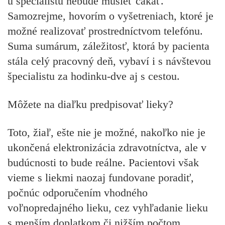
u špecialistu nebude musieť čakať.
Samozrejme, hovorím o vyšetreniach, ktoré je
možné realizovať prostredníctvom telefónu.
Suma sumárum, záležitosť, ktorá by pacienta
stála celý pracovný deň, vybaví i s návštevou
špecialistu za hodinku-dve aj s cestou.
Môžete na diaľku predpisovať lieky?
Toto, žiaľ, ešte nie je možné, nakoľko nie je
ukončená elektronizácia zdravotníctva, ale v
budúcnosti to bude reálne. Pacientovi však
vieme s liekmi naozaj fundovane poradiť,
počnúc odporučením vhodného
voľnopredajného lieku, cez vyhľadanie lieku
s menším doplatkom či nižším počtom