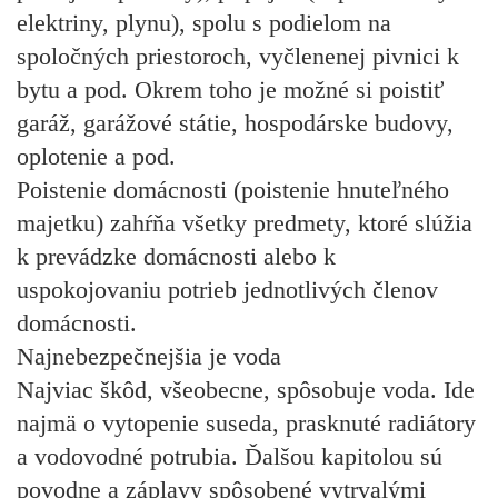
elektriny, plynu), spolu s podielom na
spoločných priestoroch, vyčlenenej pivnici k
bytu a pod. Okrem toho je možné si poistiť
garáž, garážové státie, hospodárske budovy,
oplotenie a pod.
Poistenie domácnosti (poistenie hnuteľného
majetku)
zahŕňa všetky predmety, ktoré slúžia
k prevádzke domácnosti alebo k
uspokojovaniu potrieb jednotlivých členov
domácnosti.
Najnebezpečnejšia je voda
Najviac škôd, všeobecne, spôsobuje voda. Ide
najmä o vytopenie suseda, prasknuté radiátory
a vodovodné potrubia. Ďalšou kapitolou sú
povodne a záplavy spôsobené vytrvalými