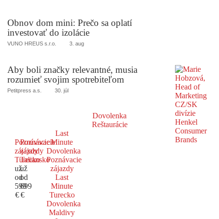
Obnov dom mini: Prečo sa oplatí
investovať do izolácie
VUNO HREUS s.r.o.
3. aug
Aby boli značky relevantné, musia
rozumieť svojim spotrebiteľom
Petitpress a.s.
30. júl
Dovolenka
Reštaurácie
Last
Poznávacie
Poznávacie
Minute
zájazdy
zájazdy
Dovolenka
Turecko
Taliansko
Poznávacie
už
už
zájazdy
od
od
Last
599
699
Minute
€
€
Turecko
Dovolenka
Maldivy