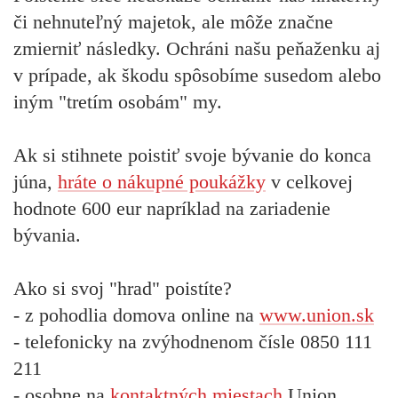
či nehnuteľný majetok, ale môže značne
zmierniť následky. Ochráni našu peňaženku aj
v prípade, ak škodu spôsobíme susedom alebo
iným "tretím osobám" my.
Ak si stihnete poistiť svoje bývanie do konca
júna,
hráte o nákupné poukážky
v celkovej
hodnote 600 eur napríklad na zariadenie
bývania.
Ako si svoj "hrad" poistíte?
- z pohodlia domova online na
www.union.sk
- telefonicky na zvýhodnenom čísle
0850 111
211
- osobne na
kontaktných miestach
Union