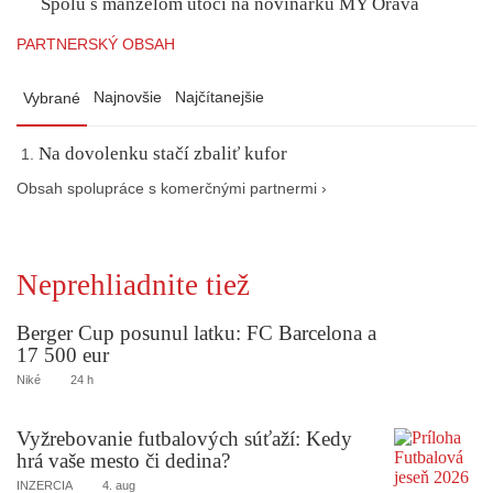
Spolu s manželom útočí na novinárku MY Orava
PARTNERSKÝ OBSAH
Najnovšie
Najčítanejšie
Vybrané
Na dovolenku stačí zbaliť kufor
Obsah spolupráce s komerčnými partnermi ›
Neprehliadnite tiež
Berger Cup posunul latku: FC Barcelona a
17 500 eur
Niké
24 h
Vyžrebovanie futbalových súťaží: Kedy
hrá vaše mesto či dedina?
INZERCIA
4. aug