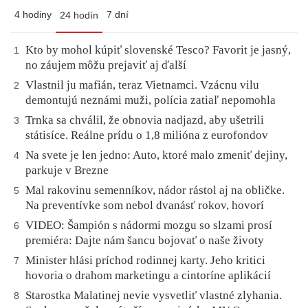
4 hodiny
7 dní
24 hodín
Kto by mohol kúpiť slovenské Tesco? Favorit je jasný,
1
no záujem môžu prejaviť aj ďalší
Vlastnil ju mafián, teraz Vietnamci. Vzácnu vilu
2
demontujú neznámi muži, polícia zatiaľ nepomohla
Trnka sa chválil, že obnovia nadjazd, aby ušetrili
3
státisíce. Reálne prídu o 1,8 milióna z eurofondov
Na svete je len jedno: Auto, ktoré malo zmeniť dejiny,
4
parkuje v Brezne
Mal rakovinu semenníkov, nádor rástol aj na obličke.
5
Na preventívke som nebol dvanásť rokov, hovorí
VIDEO: Šampión s nádormi mozgu so slzami prosí
6
premiéra: Dajte nám šancu bojovať o naše životy
Minister hlási príchod rodinnej karty. Jeho kritici
7
hovoria o drahom marketingu a cintoríne aplikácií
Starostka Malatinej nevie vysvetliť vlastné zlyhania.
8