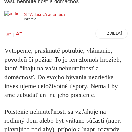
vašu nehnuteľnosť a domácnos
SITA tlačová agentúra
Inzercia
+
A
-
ZDIEĽAŤ
A
|
Vytopenie, prasknuté potrubie, vlámanie,
povodeň či požiar. To je len zlomok hrozieb,
ktoré číhajú na vašu nehnuteľnosť a
domácnosť. Do svojho bývania nezriedka
investujeme celoživotné úspory. Nemali by
sme zabúdať ani na jeho poistenie.
Poistenie nehnuteľnosti
sa vzťahuje na
rodinný dom alebo byt vrátane súčastí (napr.
plávajúce podlahy), prípojok (napr. rozvody