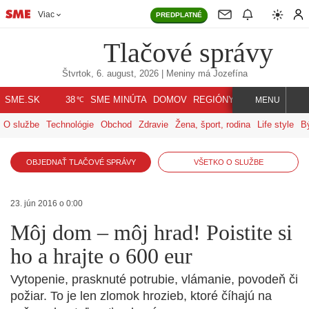
Viac
PREDPLATNÉ
Tlačové správy
Štvrtok, 6. august, 2026
| Meniny má
Jozefína
℃
SME.SK
SME MINÚTA
DOMOV
REGIÓNY
INDEX
SVET
38
MENU
O službe
Technológie
Obchod
Zdravie
Žena, šport, rodina
Life style
B
OBJEDNAŤ TLAČOVÉ SPRÁVY
VŠETKO O SLUŽBE
23. jún 2016 o 0:00
Môj dom – môj hrad! Poistite si
ho a hrajte o 600 eur
Vytopenie, prasknuté potrubie, vlámanie, povodeň či
požiar. To je len zlomok hrozieb, ktoré číhajú na