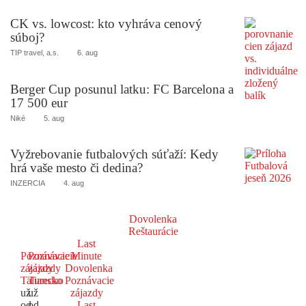
CK vs. lowcost: kto vyhráva cenový
súboj?
TIP travel, a.s.
6. aug
Berger Cup posunul latku: FC Barcelona a
17 500 eur
Niké
5. aug
Vyžrebovanie futbalových súťaží: Kedy
hrá vaše mesto či dedina?
INZERCIA
4. aug
Dovolenka
Reštaurácie
Last
Poznávacie
Poznávacie
Minute
zájazdy
zájazdy
Dovolenka
Taliansko
Turecko
Poznávacie
už
už
zájazdy
od
od
Last