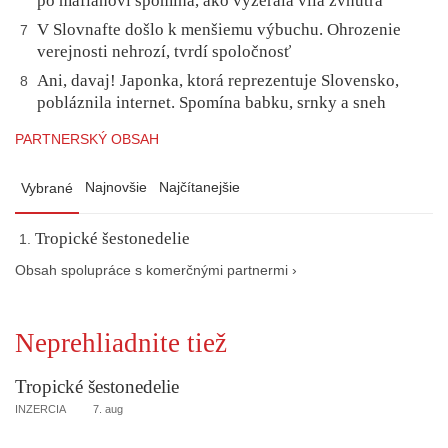
po mafiánovi spomína, ako vyzerala vila zvnútra
V Slovnafte došlo k menšiemu výbuchu. Ohrozenie
7
verejnosti nehrozí, tvrdí spoločnosť
Ani, davaj! Japonka, ktorá reprezentuje Slovensko,
8
pobláznila internet. Spomína babku, srnky a sneh
PARTNERSKÝ OBSAH
Najnovšie
Najčítanejšie
Vybrané
Tropické šestonedelie
Obsah spolupráce s komerčnými partnermi ›
Neprehliadnite tiež
Tropické šestonedelie
INZERCIA
7. aug