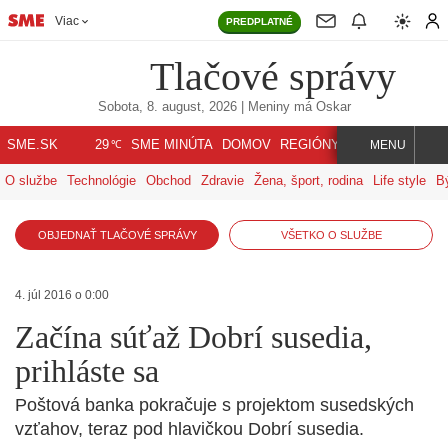
Viac
PREDPLATNÉ
Tlačové správy
Sobota, 8. august, 2026
| Meniny má
Oskar
℃
SME.SK
SME MINÚTA
DOMOV
REGIÓNY
INDEX
SVET
29
MENU
O službe
Technológie
Obchod
Zdravie
Žena, šport, rodina
Life style
B
OBJEDNAŤ TLAČOVÉ SPRÁVY
VŠETKO O SLUŽBE
4. júl 2016 o 0:00
Začína súťaž Dobrí susedia,
prihláste sa
Poštová banka pokračuje s projektom susedských
vzťahov, teraz pod hlavičkou Dobrí susedia.