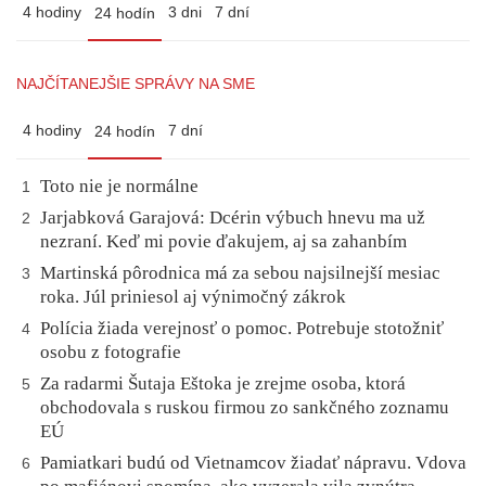
4 hodiny
3 dni
7 dní
24 hodín
NAJČÍTANEJŠIE SPRÁVY NA SME
4 hodiny
7 dní
24 hodín
Toto nie je normálne
1
Jarjabková Garajová: Dcérin výbuch hnevu ma už
2
nezraní. Keď mi povie ďakujem, aj sa zahanbím
Martinská pôrodnica má za sebou najsilnejší mesiac
3
roka. Júl priniesol aj výnimočný zákrok
Polícia žiada verejnosť o pomoc. Potrebuje stotožniť
4
osobu z fotografie
Za radarmi Šutaja Eštoka je zrejme osoba, ktorá
5
obchodovala s ruskou firmou zo sankčného zoznamu
EÚ
Pamiatkari budú od Vietnamcov žiadať nápravu. Vdova
6