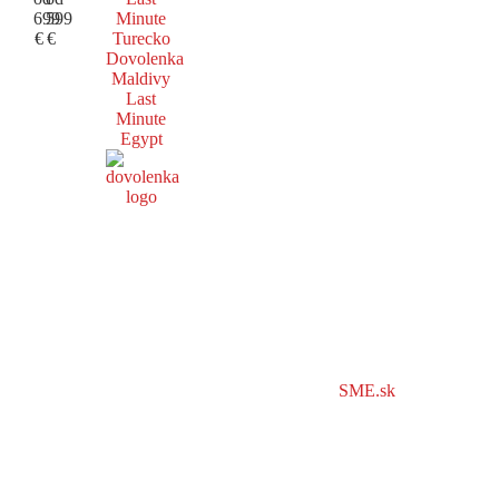
699
599
Minute
€
€
Turecko
Dovolenka
Maldivy
Last
Minute
Egypt
SME.sk