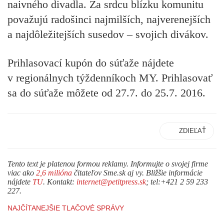
naivného divadla. Za srdcu blízku komunitu
považujú radošinci najmilších, najverenejších
a najdôležitejších susedov – svojich divákov.
Prihlasovací kupón do súťaže nájdete
v regionálnych týždenníkoch MY. Prihlasovať
sa do súťaže môžete od 27.7. do 25.7. 2016.
ZDIEĽAŤ
Tento text je platenou formou reklamy. Informujte o svojej firme
viac ako
2,6 milióna
čitateľov Sme.sk aj vy. Bližšie informácie
nájdete
TU
. Kontakt:
internet@petitpress.sk
; tel:+421 2 59 233
227.
NAJČÍTANEJŠIE TLAČOVÉ SPRÁVY