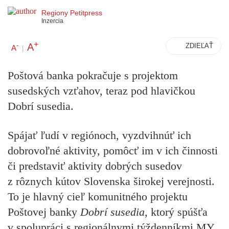
Regiony Petitpress
Inzercia
+
A
-
ZDIEĽAŤ
A
|
Poštová banka pokračuje s projektom
susedských vzťahov, teraz pod hlavičkou
Dobrí susedia.
Spájať ľudí v regiónoch, vyzdvihnúť ich
dobrovoľné aktivity, pomôcť im v ich činnosti
či predstaviť aktivity dobrých susedov
z rôznych kútov Slovenska širokej verejnosti.
To je hlavný cieľ komunitného projektu
Poštovej banky
Dobrí susedia
, ktorý spúšťa
v spolupráci s regionálnymi týždenníkmi MY