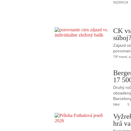
INZERCIA
CK vs
súboj
Zájazd od
porovnani
TIP travel, a
Berge
17 50
Druhý roč
obsadený 
Barcelony
Niké
5.
Vyžre
hrá va