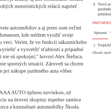
Nová asf
8
.
hých motoristických relácii naprieč
predstih
pretekm
PARTNERS
vete automobilov a aj preto som veľmi
Vybrané
budsmanom, kde môžem využiť svoje
u veci. Verím, že vo funkcii zákazníckeho
Tropické
iešiť a vysvetliť sťažnosti a prípadné
Obsah spol
i nie sú spokojní," hovorí Alex Štefuca.
nie sporných situácií. Zároveň sa chcem
ím pri nákupe jazdeného auta vôbec
v AAA AUTO úplnou novinkou, už
kciu na úrovni skupiny úspešne zastáva
rca a konzultant automobilky Škoda.