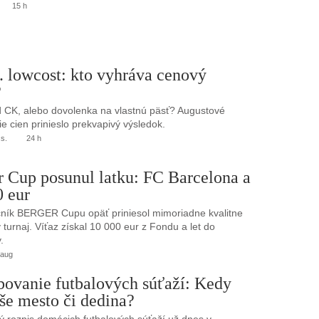
15 h
. lowcost: kto vyhráva cenový
?
 CK, alebo dovolenka na vlastnú päsť? Augustové
e cien prinieslo prekvapivý výsledok.
.s.
24 h
r Cup posunul latku: FC Barcelona a
0 eur
ník BERGER Cupu opäť priniesol mimoriadne kvalitne
turnaj. Víťaz získal 10 000 eur z Fondu a let do
.
 aug
bovanie futbalových súťaží: Kedy
še mesto či dedina?