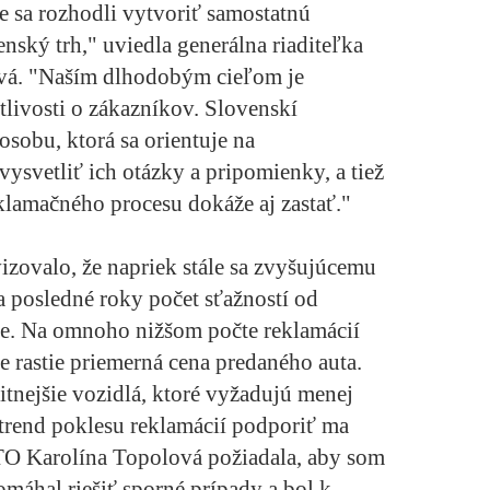
 sa rozhodli vytvoriť samostatnú
ský trh," uviedla generálna riaditeľka
á. "Naším dlhodobým cieľom je
tlivosti o zákazníkov. Slovenskí
osobu, ktorá sa orientuje na
ysvetliť ich otázky a pripomienky, a tiež
eklamačného procesu dokáže aj zastať."
valo, že napriek stále sa zvyšujúcemu
a posledné roky počet sťažností od
je. Na omnoho nižšom počte reklamácií
e rastie priemerná cena predaného auta.
litnejšie vozidlá, ktoré vyžadujú menej
 trend poklesu reklamácií podporiť ma
O Karolína Topolová požiadala, aby som
áhal riešiť sporné prípady a bol k