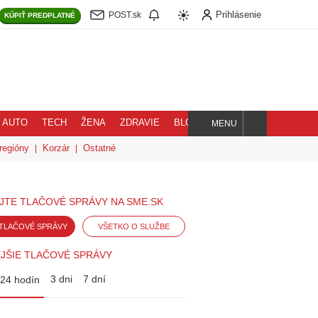
Prihlásenie
POST.sk
KÚPIŤ
PREDPLATNÉ
AUTO
TECH
ŽENA
ZDRAVIE
BLOG
MENU
Hľadaj
regióny
Korzár
Ostatné
JTE TLAČOVÉ SPRÁVY NA SME.SK
TLAČOVÉ SPRÁVY
VŠETKO O SLUŽBE
JŠIE TLAČOVÉ SPRÁVY
3 dni
7 dní
24 hodín