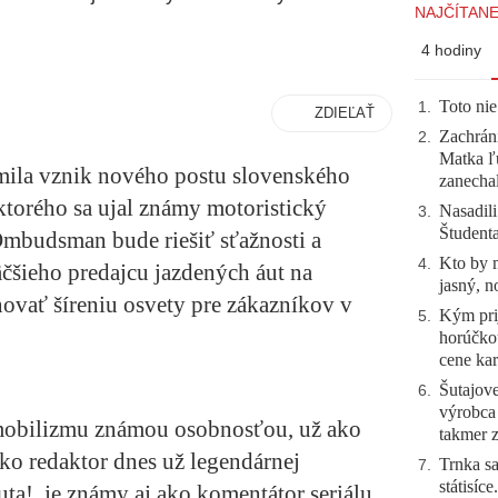
NAJČÍTANE
4 hodiny
Toto nie
1
.
ZDIEĽAŤ
Zachráni
2
.
Matka ľu
la vznik nového postu slovenského
zanecha
torého sa ujal známy motoristický
Nasadili
3
.
Študent
Ombudsman bude riešiť sťažnosti a
Kto by 
4
.
čšieho predajcu jazdených áut na
jasný, n
novať šíreniu osvety pre zákazníkov v
Kým prij
5
.
horúčko
cene kar
Šutajove
6
.
výrobca
tomobilizmu známou osobnosťou, už ako
takmer 
ako redaktor dnes už legendárnej
Trnka sa
7
.
státisíc
uta!, je známy aj ako komentátor seriálu