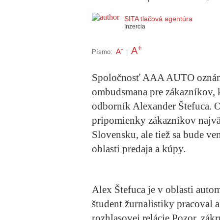
SITA tlačová agentúra
Inzercia
+
A
-
A
Písmo:
|
Spoločnosť AAA AUTO oznámi
ombudsmana pre zákazníkov, k
odborník Alexander Štefuca. 
pripomienky zákazníkov najvä
Slovensku, ale tiež sa bude ve
oblasti predaja a kúpy.
Alex Štefuca je v oblasti au
študent žurnalistiky pracoval 
rozhlasovej relácie Pozor, zákr