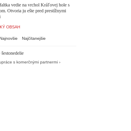
altka vedie na vrchol Kráľovej hole s
om. Otvoria ju ešte pred prestížnymi
i
KÝ OBSAH
Najnovšie
Najčítanejšie
 šestonedelie
upráce s komerčnými partnermi ›