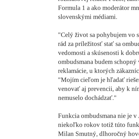
Formula 1 a ako moderátor mno
slovenskými médiami.
"Celý život sa pohybujem vo s
rád za príležitosť stať sa om
vedomosti a skúsenosti k dobr
ombudsmana budem schopný vyr
reklamácie, u ktorých zákazníc
"Mojím cieľom je hľadať rieše
venovať aj prevencii, aby k n
nemuselo dochádzať."
Funkcia ombudsmana nie je 
niekoľko rokov totiž túto fun
Milan Smutný, dlhoročný hovo