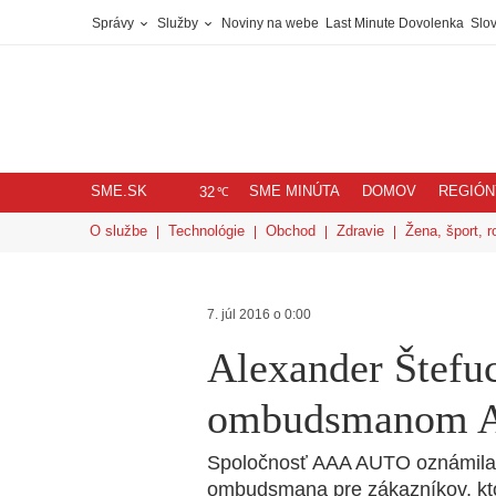
Správy
Služby
Noviny na webe
Last Minute Dovolenka
Slov
SME.SK
SME MINÚTA
DOMOV
REGIÓN
℃
32
O službe
Technológie
Obchod
Zdravie
Žena, šport, r
7. júl 2016 o 0:00
Alexander Štefu
ombudsmanom 
Spoločnosť AAA AUTO oznámila 
ombudsmana pre zákazníkov, kto