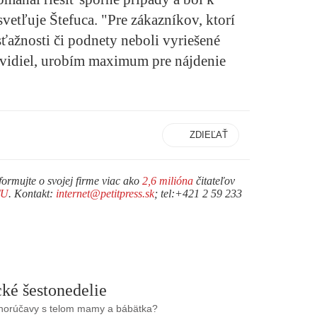
svetľuje Štefuca. "Pre zákazníkov, ktorí
sťažnosti či podnety neboli vyriešené
avidiel, urobím maximum pre nájdenie
ZDIEĽAŤ
formujte o svojej firme viac ako
2,6 milióna
čitateľov
TU
. Kontakt:
internet@petitpress.sk
; tel:+421 2 59 233
ké šestonedelie
 horúčavy s telom mamy a bábätka?