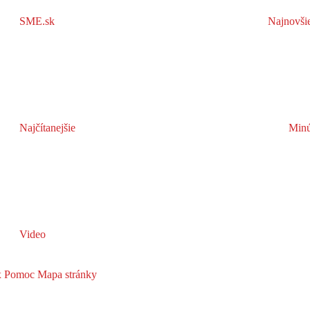
SME.sk
Najnovši
Najčítanejšie
Minú
Video
x
Pomoc
Mapa stránky