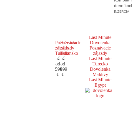
Kompletný
denníkoc
INZERCIA
Last Minute
Poznávacie
Poznávacie
Dovolenka
zájazdy
zájazdy
Poznávacie
Turecko
Taliansko
zájazdy
už
už
Last Minute
od
od
Turecko
599
699
Dovolenka
€
€
Maldivy
Last Minute
Egypt