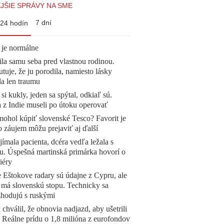
JŠIE SPRÁVY NA SME
7 dní
24 hodín
 je normálne
la samu seba pred vlastnou rodinou.
tuje, že ju porodila, namiesto lásky
la len traumu
 si kukly, jeden sa spýtal, odkiaľ sú.
a z Indie museli po útoku operovať
mohol kúpiť slovenské Tesco? Favorit je
o záujem môžu prejaviť aj ďalší
ímala pacienta, dcéra vedľa ležala s
u. Úspešná martinská primárka hovorí o
iéry
 Eštokove radary sú údajne z Cypru, ale
 má slovenskú stopu. Technicky sa
zhodujú s ruskými
 chválil, že obnovia nadjazd, aby ušetrili
e. Reálne prídu o 1,8 milióna z eurofondov