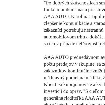
"Po dobrých skúsenostiach sme
funkciu ombudsmana pre sloven
AAA AUTO, Karolína Topolov
zlepšenie komunikácie a staros
zákazníci potrebujú nestrannú 
automobilovom trhu a dokáže v
sa ich v prípade neférovosti r
AAA AUTO prednedávnom avizo
počtu predajov v skupine, sa z
zákazníkov kontinuálne znižu
má hlavný podiel najmä fakt, ž
Klienti si kupujú novšie a kva
investícií do opráv. "S cieľom
generálna riaditeľka AAA AUT
ako zákaznícky ombudsman pom