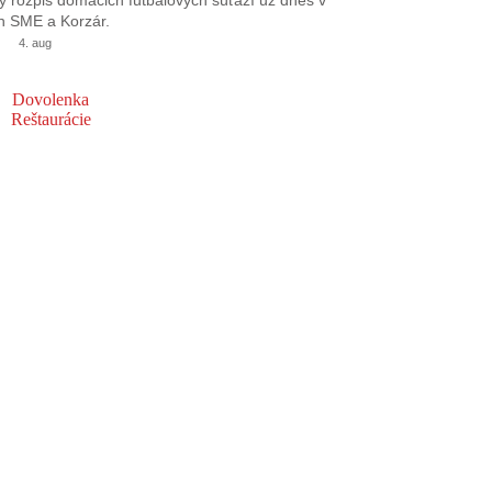
 rozpis domácich futbalových súťaží už dnes v
h SME a Korzár.
4. aug
Dovolenka
Reštaurácie