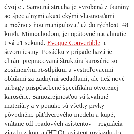
dvojici. Samotná strecha je vyrobená z tkaniny
so špeciálnymi akustickými vlastnosťami
a možno s ňou manipulovať až do rýchlosti 48
km/h. Mimochodom, jej opätovné natiahnutie
trvá 21 sekúnd.
Evoque Convertible
je
štvormiestny. Posádku v prípade havárie
chráni prepracovaná štruktúra karosérie so
zosilnenými A-stĺpikmi a vystreľovacími
oblúkmi za zadnými sedadlami, ale tiež nové
airbagy prispôsobené špecifikám otvorenej
karosérie. Samozrejmosťou sú kvalitné
materiály a v ponuke sú všetky prvky
pôvodného päťdverového modelu a kupé,
vrátane off-roadových asistentov – regulácia
zjazdu z kopca (HDC), asistent rozjazdu do