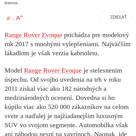
Inzercia
+
A
-
ZDIEĽAŤ
A
|
Range Rover Evoque
prichádza pre modelový
rok 2017 s mnohými vylepšeniami. Najväčším
lákadlom je však verzia kabrioletu.
Model
Range Rover Evoque
je stelesnením
úspechu. Od svojho uvedenia na trh v roku
2011 získal viac ako 182 národných a
medzinárodných ocenení. Dovedna si ho
kúpilo viac ako 520 000 zákazníkov na celom
svete a naďalej je najžiadanejším luxusným
SUV vo svojom segmente. Automobilka však
ani náhodou nespí na vavrínoch. Naopak, ide