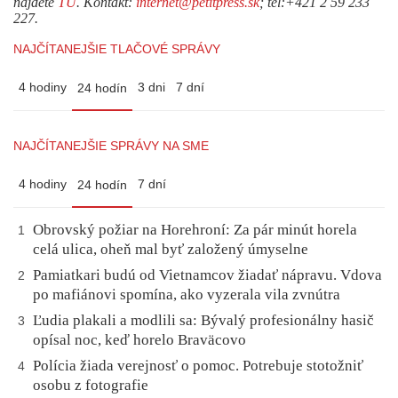
nájdete
TU
. Kontakt:
internet@petitpress.sk
; tel:+421 2 59 233
227.
NAJČÍTANEJŠIE TLAČOVÉ SPRÁVY
4 hodiny
3 dni
7 dní
24 hodín
NAJČÍTANEJŠIE SPRÁVY NA SME
4 hodiny
7 dní
24 hodín
Obrovský požiar na Horehroní: Za pár minút horela
1
celá ulica, oheň mal byť založený úmyselne
Pamiatkari budú od Vietnamcov žiadať nápravu. Vdova
2
po mafiánovi spomína, ako vyzerala vila zvnútra
Ľudia plakali a modlili sa: Bývalý profesionálny hasič
3
opísal noc, keď horelo Braväcovo
Polícia žiada verejnosť o pomoc. Potrebuje stotožniť
4
osobu z fotografie