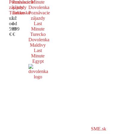
Poznávacie
Poznávacie
Minute
zájazdy
zájazdy
Dovolenka
Turecko
Taliansko
Poznávacie
už
už
zájazdy
od
od
Last
599
699
Minute
€
€
Turecko
Dovolenka
Maldivy
Last
Minute
Egypt
SME.sk