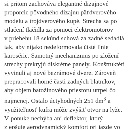
si pritom zachováva elegantné dizajnové
proporcie pôvodného dizajnu päťdverového
modelu a trojdverového kupé. Strecha sa po
stlačení tlačidla za pomoci elektromotorov
v priebehu 18 sekúnd schová za zadné sedadlá
tak, aby nijako nedeformovala čisté línie
karosérie. Samotný mechanizmus po zložení
strechy prekryjú diskrétne panely. Konštruktéri
vyvinuli aj nové bezrámové dvere. Zároveň
prepracovali horné časti zadných blatníkov,
aby objem batožinového priestoru utrpel čo
3
najmenej. Ostalo úctyhodných 251 dm
a
využiteľnosť kufra môže zvýšiť otvor na lyže.
V ponuke nechýba ani deflektor, ktorý
zlepšuje aerodynamický komfort pri jazde vo