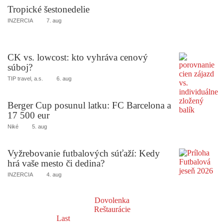
Tropické šestonedelie
INZERCIA
7. aug
CK vs. lowcost: kto vyhráva cenový
súboj?
TIP travel, a.s.
6. aug
Berger Cup posunul latku: FC Barcelona a
17 500 eur
Niké
5. aug
Vyžrebovanie futbalových súťaží: Kedy
hrá vaše mesto či dedina?
INZERCIA
4. aug
Dovolenka
Reštaurácie
Last