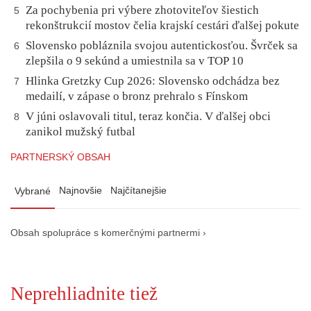
Za pochybenia pri výbere zhotoviteľov šiestich
5
rekonštrukcií mostov čelia krajskí cestári ďalšej pokute
Slovensko pobláznila svojou autentickosťou. Švrček sa
6
zlepšila o 9 sekúnd a umiestnila sa v TOP 10
Hlinka Gretzky Cup 2026: Slovensko odchádza bez
7
medailí, v zápase o bronz prehralo s Fínskom
V júni oslavovali titul, teraz končia. V ďalšej obci
8
zanikol mužský futbal
PARTNERSKÝ OBSAH
Najnovšie
Najčítanejšie
Vybrané
Obsah spolupráce s komerčnými partnermi ›
Neprehliadnite tiež