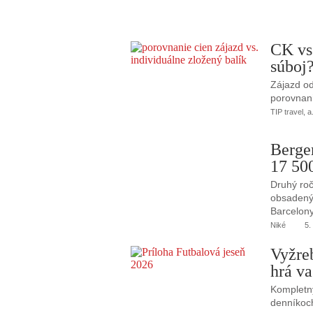
CK vs
súboj
Zájazd od
porovnani
TIP travel, a
Berge
17 50
Druhý roč
obsadený 
Barcelony
Niké
5.
Vyžre
hrá va
Kompletný
denníkoc