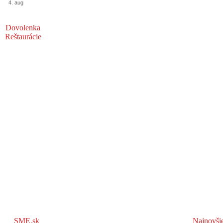
4. aug
Dovolenka
Reštaurácie
SME.sk
Najnovši