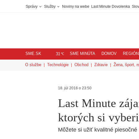
Správy
Služby
Noviny na webe
Last Minute Dovolenka
Slov
SME.SK
SME MINÚTA
DOMOV
REGIÓN
℃
31
O službe
Technológie
Obchod
Zdravie
Žena, šport, r
18. júl 2016 o 23:50
Last Minute zája
ktorých si vyber
Môžete si užiť kvalitné piesočné