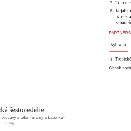
Toto nie
7
.
Jarjabk
8
.
už nezra
zahanb
PARTNERS
Vybrané
Tropické
Obsah spol
ké šestonedelie
 horúčavy s telom mamy a bábätka?
7. aug