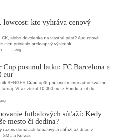
. lowcost: kto vyhráva cenový
?
 CK, alebo dovolenka na vlastnú päsť? Augustové
e cien prinieslo prekvapivý výsledok.
.s.
6. aug
r Cup posunul latku: FC Barcelona a
0 eur
ník BERGER Cupu opäť priniesol mimoriadne kvalitne
turnaj. Víťaz získal 10 000 eur z Fondu a let do
.
 aug
bovanie futbalových súťaží: Kedy
še mesto či dedina?
 rozpis domácich futbalových súťaží už dnes v
h SME a Korzár.