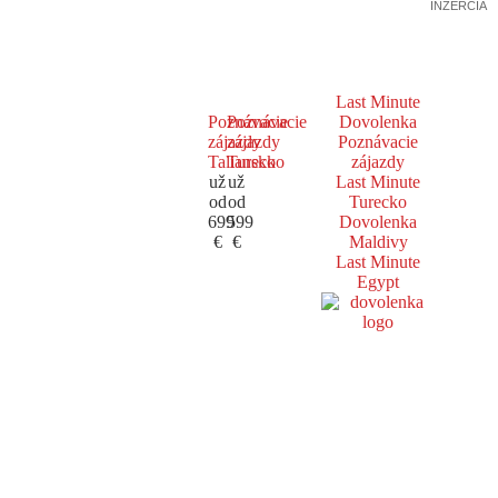
INZERCIA
Last Minute
Poznávacie
Poznávacie
Dovolenka
zájazdy
zájazdy
Poznávacie
Taliansko
Turecko
zájazdy
už
už
Last Minute
od
od
Turecko
699
599
Dovolenka
€
€
Maldivy
Last Minute
Egypt