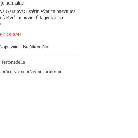
 je normálne
ová Garajová: Dcérin výbuch hnevu ma
ní. Keď mi povie ďakujem, aj sa
ím
KÝ OBSAH
Najnovšie
Najčítanejšie
 šestonedelie
upráce s komerčnými partnermi ›