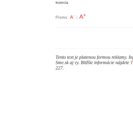
Inzercia
+
A
-
A
Písmo:
|
Tento text je platenou formou reklamy. In
Sme.sk aj vy. Bližšie informácie nájdete
227.