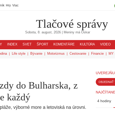
ník
Hry
Viac
Tlačové správy
Sobota, 8. august, 2026
| Meniny má
Oskar
Y
INDEX
SVET
ŠPORT
KOMENTÁRE
KULTÚRA
VIDEO
odina
Life style
Bývanie
Motorizmus
Cestovanie
Financie
MY 
UVEREJŇU
zdy do Bulharska, z
OBJEDNAŤ 
NAJČÍTANE
ie každý
4 hodiny
 pláže, výborné more a letoviská na úrovni.