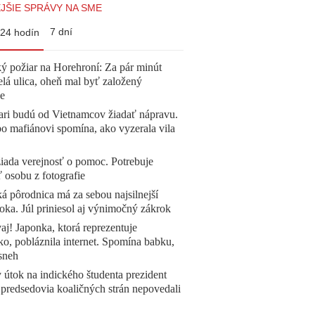
JŠIE SPRÁVY NA SME
7 dní
24 hodín
ý požiar na Horehroní: Za pár minút
elá ulica, oheň mal byť založený
e
ari budú od Vietnamcov žiadať nápravu.
o mafiánovi spomína, ako vyzerala vila
žiada verejnosť o pomoc. Potrebuje
ť osobu z fotografie
á pôrodnica má za sebou najsilnejší
oka. Júl priniesol aj výnimočný zákrok
aj! Japonka, ktorá reprezentuje
o, pobláznila internet. Spomína babku,
sneh
 útok na indického študenta prezident
 predsedovia koaličných strán nepovedali