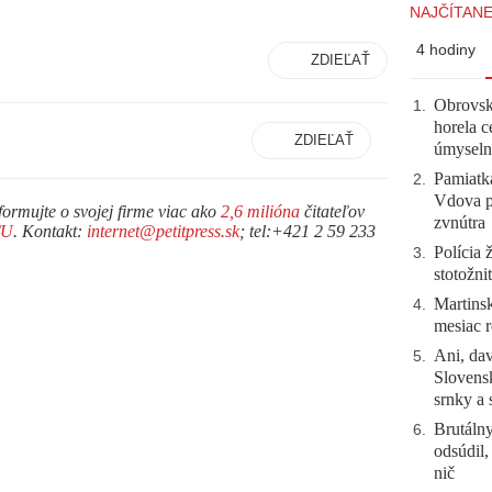
NAJČÍTANE
4 hodiny
ZDIEĽAŤ
Obrovsk
1
.
horela c
ZDIEĽAŤ
úmyseln
Pamiatk
2
.
Vdova p
formujte o svojej firme viac ako
2,6 milióna
čitateľov
zvnútra
TU
. Kontakt:
internet@petitpress.sk
; tel:+421 2 59 233
Polícia 
3
.
stotožni
Martinsk
4
.
mesiac r
Ani, dav
5
.
Slovensk
srnky a 
Brutálny
6
.
odsúdil,
nič