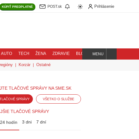
Prihlásenie
POST.sk
KÚPIŤ
PREDPLATNÉ
AUTO
TECH
ŽENA
ZDRAVIE
BLOG
MENU
Hľadaj
regióny
Korzár
Ostatné
JTE TLAČOVÉ SPRÁVY NA SME.SK
TLAČOVÉ SPRÁVY
VŠETKO O SLUŽBE
JŠIE TLAČOVÉ SPRÁVY
3 dni
7 dní
24 hodín