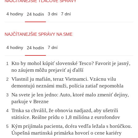
NAJČÍTANEJŠIE TLAČOVÉ SPRÁVY
4 hodiny
3 dni
7 dní
24 hodín
NAJČÍTANEJŠIE SPRÁVY NA SME
4 hodiny
7 dní
24 hodín
Kto by mohol kúpiť slovenské Tesco? Favorit je jasný,
1
no záujem môžu prejaviť aj ďalší
Vlastnil ju mafián, teraz Vietnamci. Vzácnu vilu
2
demontujú neznámi muži, polícia zatiaľ nepomohla
Na svete je len jedno: Auto, ktoré malo zmeniť dejiny,
3
parkuje v Brezne
Trnka sa chválil, že obnovia nadjazd, aby ušetrili
4
státisíce. Reálne prídu o 1,8 milióna z eurofondov
Kým prijímala pacienta, dcéra vedľa ležala s horúčkou.
5
Úspešná martinská primárka hovorí o cene kariéry