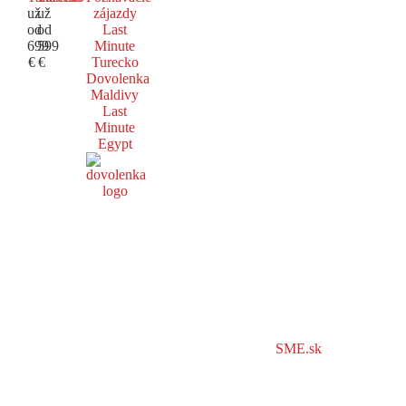
už
už
zájazdy
od
od
Last
699
599
Minute
€
€
Turecko
Dovolenka
Maldivy
Last
Minute
Egypt
SME.sk