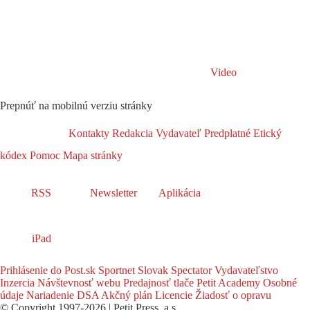
Video
Prepnúť na mobilnú verziu stránky
Kontakty
Redakcia
Vydavateľ
Predplatné
Etický
kódex
Pomoc
Mapa stránky
RSS
Newsletter
Aplikácia
iPad
Prihlásenie do Post.sk
Sportnet
Slovak Spectator
Vydavateľstvo
Inzercia
Návštevnosť webu
Predajnosť tlače
Petit Academy
Osobné
údaje
Nariadenie DSA
Akčný plán
Licencie
Žiadosť o opravu
© Copyright 1997-2026 | Petit Press, a.s.