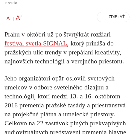
Inzercia
+
A
-
ZDIEĽAŤ
A
|
Prahu v októbri už po štvrtýkrát rozžiari
festival svetla SIGNAL
, ktorý prináša do
pražských ulíc trendy v prepájaní kreativity,
najnovších technológií a verejného priestoru.
Jeho organizátori opäť oslovili svetových
umelcov v odbore svetelného dizajnu a
technológií, ktorí medzi 13. a 16. októbrom
2016 premenia pražské fasády a priestranstvá
na projekčné plátna a umelecké priestory.
Celkovo na 22 zastávok plných prekvapivých
audiovizuálnych predstavení premenia hlavne