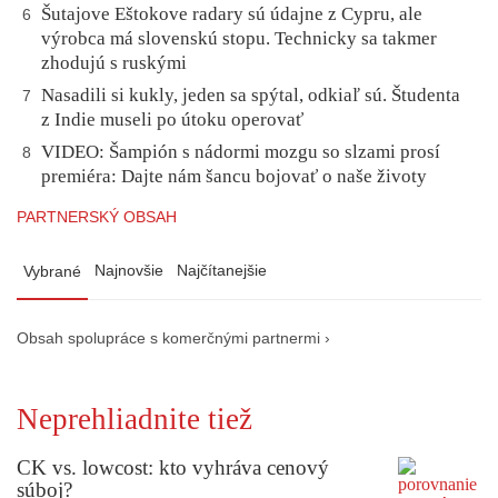
Šutajove Eštokove radary sú údajne z Cypru, ale
6
výrobca má slovenskú stopu. Technicky sa takmer
zhodujú s ruskými
Nasadili si kukly, jeden sa spýtal, odkiaľ sú. Študenta
7
z Indie museli po útoku operovať
VIDEO: Šampión s nádormi mozgu so slzami prosí
8
premiéra: Dajte nám šancu bojovať o naše životy
PARTNERSKÝ OBSAH
Najnovšie
Najčítanejšie
Vybrané
Obsah spolupráce s komerčnými partnermi ›
Neprehliadnite tiež
CK vs. lowcost: kto vyhráva cenový
súboj?