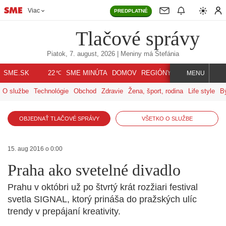
Viac
PREDPLATNÉ
Tlačové správy
Piatok, 7. august, 2026
| Meniny má
Štefánia
℃
SME.SK
SME MINÚTA
DOMOV
REGIÓNY
INDEX
SVET
22
MENU
O službe
Technológie
Obchod
Zdravie
Žena, šport, rodina
Life style
B
OBJEDNAŤ TLAČOVÉ SPRÁVY
VŠETKO O SLUŽBE
15. aug 2016 o 0:00
Praha ako svetelné divadlo
Prahu v októbri už po štvrtý krát rozžiari festival
svetla SIGNAL, ktorý prináša do pražských ulíc
trendy v prepájaní kreativity.