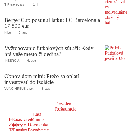
TIP travel, a.s.
14 h
Berger Cup posunul latku: FC Barcelona a
17 500 eur
Niké
5. aug
Vyžrebovanie futbalových súťaží: Kedy
hrá vaše mesto či dedina?
INZERCIA
4. aug
Obnov dom mini: Prečo sa oplatí
investovať do izolácie
VUNO HREUS s.r.o.
3. aug
Dovolenka
Reštaurácie
Last
Poznávacie
Poznávacie
Minute
zájazdy
zájazdy
Dovolenka
Taliansko
Turecko
Poznávacie