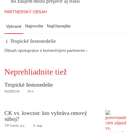
no záujem môžu prejaviť aj ďalší
PARTNERSKÝ OBSAH
Najnovšie
Najčítanejšie
Vybrané
Tropické šestonedelie
Obsah spolupráce s komerčnými partnermi ›
Neprehliadnite tiež
Tropické šestonedelie
INZERCIA
24 h
CK vs. lowcost: kto vyhráva cenový
súboj?
TIP travel, a.s.
6. aug