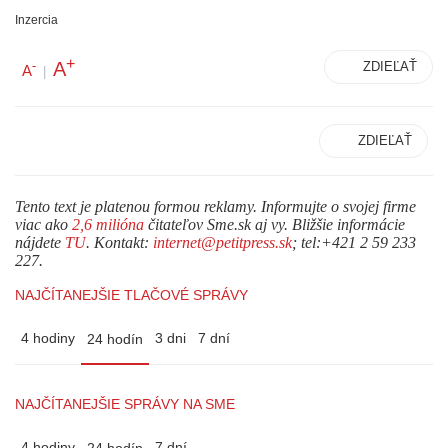
Inzercia
+
A
-
ZDIEĽAŤ
A
|
ZDIEĽAŤ
Tento text je platenou formou reklamy. Informujte o svojej firme
viac ako
2,6 milióna
čitateľov Sme.sk aj vy. Bližšie informácie
nájdete
TU
. Kontakt:
internet@petitpress.sk
; tel:+421 2 59 233
227.
NAJČÍTANEJŠIE TLAČOVÉ SPRÁVY
4 hodiny
3 dni
7 dní
24 hodín
NAJČÍTANEJŠIE SPRÁVY NA SME
4 hodiny
7 dní