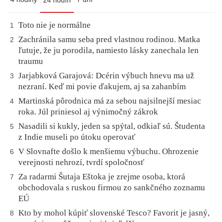
24 hodín
Toto nie je normálne
1
Zachránila samu seba pred vlastnou rodinou. Matka
2
ľutuje, že ju porodila, namiesto lásky zanechala len
traumu
Jarjabková Garajová: Dcérin výbuch hnevu ma už
3
nezraní. Keď mi povie ďakujem, aj sa zahanbím
Martinská pôrodnica má za sebou najsilnejší mesiac
4
roka. Júl priniesol aj výnimočný zákrok
Nasadili si kukly, jeden sa spýtal, odkiaľ sú. Študenta
5
z Indie museli po útoku operovať
V Slovnafte došlo k menšiemu výbuchu. Ohrozenie
6
verejnosti nehrozí, tvrdí spoločnosť
Za radarmi Šutaja Eštoka je zrejme osoba, ktorá
7
obchodovala s ruskou firmou zo sankčného zoznamu
EÚ
Kto by mohol kúpiť slovenské Tesco? Favorit je jasný,
8