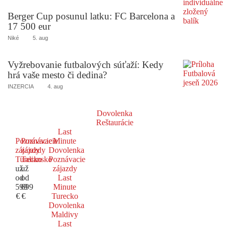
Berger Cup posunul latku: FC Barcelona a
17 500 eur
Niké
5. aug
Vyžrebovanie futbalových súťaží: Kedy
hrá vaše mesto či dedina?
INZERCIA
4. aug
Dovolenka
Reštaurácie
Last
Poznávacie
Poznávacie
Minute
zájazdy
zájazdy
Dovolenka
Turecko
Taliansko
Poznávacie
už
už
zájazdy
od
od
Last
599
699
Minute
€
€
Turecko
Dovolenka
Maldivy
Last