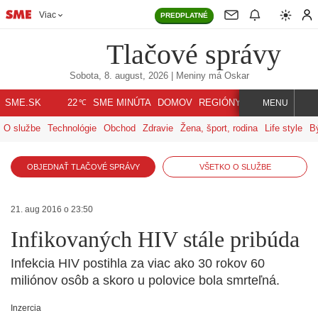
Viac
PREDPLATNÉ
Tlačové správy
Sobota, 8. august, 2026
| Meniny má
Oskar
℃
SME.SK
SME MINÚTA
DOMOV
REGIÓNY
INDEX
SVET
22
MENU
O službe
Technológie
Obchod
Zdravie
Žena, šport, rodina
Life style
B
OBJEDNAŤ TLAČOVÉ SPRÁVY
VŠETKO O SLUŽBE
21. aug 2016 o 23:50
Infikovaných HIV stále pribúda
Infekcia HIV postihla za viac ako 30 rokov 60
miliónov osôb a skoro u polovice bola smrteľná.
Inzercia