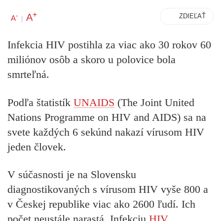
+
A
-
ZDIEĽAŤ
A
|
Infekcia HIV postihla za viac ako 30 rokov 60
miliónov osôb a skoro u polovice bola
smrteľná.
Podľa štatistík
UNAIDS
(The Joint United
Nations Programme on HIV and AIDS) sa na
svete každých 6 sekúnd nakazí vírusom HIV
jeden človek.
V súčasnosti je na Slovensku
diagnostikovaných s vírusom HIV vyše 800 a
v Českej republike viac ako 2600 ľudí. Ich
počet neustále narastá. Infekciu
HIV