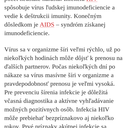
spôsobuje vírus ľudskej imunodeficiencie a
vedie k deštrukcii imunity. Konečným
dôsledkom je
AIDS
– syndróm získanej
imunodeficiencie.
Vírus sa v organizme šíri veľmi rýchlo, už po
niekoľkých hodinách môže dôjsť k prenosu na
ďalších partnerov. Počas niekoľkých dní po
nákaze sa vírus masívne šíri v organizme a
pravdepodobnosť prenosu je veľmi vysoká.
Pre prevenciu šírenia infekcie je dôležitá
včasná diagnostika a aktívne vyhľadávanie
možných pozitívnych osôb. Infekcia HIV
môže prebiehať bezpríznakovo aj niekoľko
rokov. Prvé príznaky akútnej infekcie sa