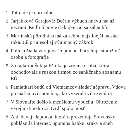
Toto nie je normálne
1
Jarjabková Garajová: Dcérin výbuch hnevu ma už
2
nezraní. Keď mi povie ďakujem, aj sa zahanbím
Martinská pôrodnica má za sebou najsilnejší mesiac
3
roka. Júl priniesol aj výnimočný zákrok
Polícia žiada verejnosť o pomoc. Potrebuje stotožniť
4
osobu z fotografie
Za radarmi Šutaja Eštoka je zrejme osoba, ktorá
5
obchodovala s ruskou firmou zo sankčného zoznamu
EÚ
Pamiatkari budú od Vietnamcov žiadať nápravu. Vdova
6
po mafiánovi spomína, ako vyzerala vila zvnútra
V Slovnafte došlo k menšiemu výbuchu. Ohrozenie
7
verejnosti nehrozí, tvrdí spoločnosť
Ani, davaj! Japonka, ktorá reprezentuje Slovensko,
8
pobláznila internet. Spomína babku, srnky a sneh