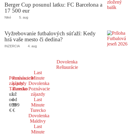
Berger Cup posunul latku: FC Barcelona a
17 500 eur
Niké
5. aug
Vyžrebovanie futbalových súťaží: Kedy
hrá vaše mesto či dedina?
INZERCIA
4. aug
Dovolenka
Reštaurácie
Last
Poznávacie
Poznávacie
Minute
zájazdy
zájazdy
Dovolenka
Taliansko
Turecko
Poznávacie
už
už
zájazdy
od
od
Last
699
599
Minute
€
€
Turecko
Dovolenka
Maldivy
Last
Minute