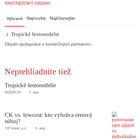
PARTNERSKÝ OBSAH
Najnovšie
Najčítanejšie
Vybrané
Tropické šestonedelie
Obsah spolupráce s komerčnými partnermi ›
Neprehliadnite tiež
Tropické šestonedelie
INZERCIA
7. aug
CK vs. lowcost: kto vyhráva cenový
súboj?
TIP travel, a.s.
6. aug