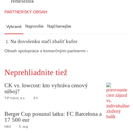
remeselník
PARTNERSKÝ OBSAH
Najnovšie
Najčítanejšie
Vybrané
Na dovolenku stačí zbaliť kufor
Obsah spolupráce s komerčnými partnermi ›
Neprehliadnite tiež
CK vs. lowcost: kto vyhráva cenový
súboj?
TIP travel, a.s.
8 h
Berger Cup posunul latku: FC Barcelona a
17 500 eur
Niké
5. aug