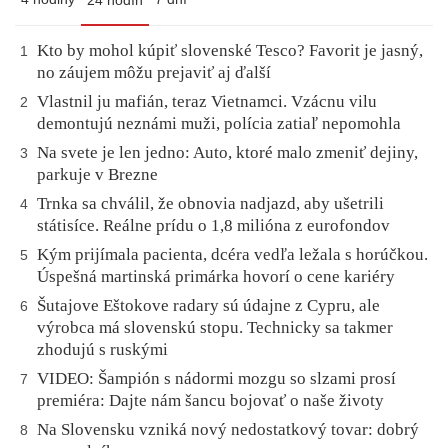
24 hodín
Kto by mohol kúpiť slovenské Tesco? Favorit je jasný,
1
no záujem môžu prejaviť aj ďalší
Vlastnil ju mafián, teraz Vietnamci. Vzácnu vilu
2
demontujú neznámi muži, polícia zatiaľ nepomohla
Na svete je len jedno: Auto, ktoré malo zmeniť dejiny,
3
parkuje v Brezne
Trnka sa chválil, že obnovia nadjazd, aby ušetrili
4
státisíce. Reálne prídu o 1,8 milióna z eurofondov
Kým prijímala pacienta, dcéra vedľa ležala s horúčkou.
5
Úspešná martinská primárka hovorí o cene kariéry
Šutajove Eštokove radary sú údajne z Cypru, ale
6
výrobca má slovenskú stopu. Technicky sa takmer
zhodujú s ruskými
VIDEO: Šampión s nádormi mozgu so slzami prosí
7
premiéra: Dajte nám šancu bojovať o naše životy
Na Slovensku vzniká nový nedostatkový tovar: dobrý
8