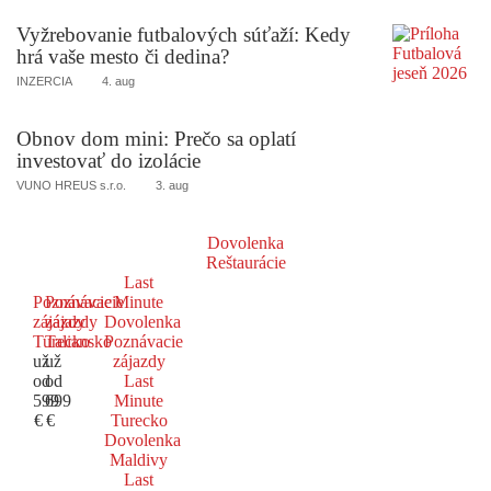
Vyžrebovanie futbalových súťaží: Kedy
hrá vaše mesto či dedina?
INZERCIA
4. aug
Obnov dom mini: Prečo sa oplatí
investovať do izolácie
VUNO HREUS s.r.o.
3. aug
Dovolenka
Reštaurácie
Last
Poznávacie
Poznávacie
Minute
zájazdy
zájazdy
Dovolenka
Turecko
Taliansko
Poznávacie
už
už
zájazdy
od
od
Last
599
699
Minute
€
€
Turecko
Dovolenka
Maldivy
Last