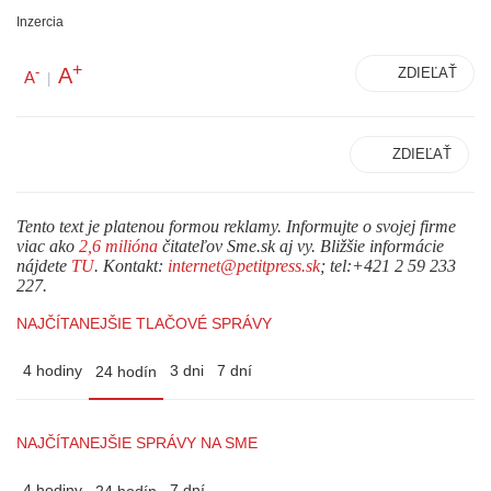
Inzercia
+
A
-
ZDIEĽAŤ
A
|
ZDIEĽAŤ
Tento text je platenou formou reklamy. Informujte o svojej firme
viac ako
2,6 milióna
čitateľov Sme.sk aj vy. Bližšie informácie
nájdete
TU
. Kontakt:
internet@petitpress.sk
; tel:+421 2 59 233
227.
NAJČÍTANEJŠIE TLAČOVÉ SPRÁVY
4 hodiny
3 dni
7 dní
24 hodín
NAJČÍTANEJŠIE SPRÁVY NA SME
4 hodiny
7 dní