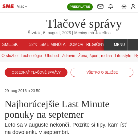
Viac
PREDPLATNÉ
Tlačové správy
Štvrtok, 6. august, 2026
| Meniny má
Jozefína
℃
SME.SK
SME MINÚTA
DOMOV
REGIÓNY
INDEX
SVET
32
MENU
O službe
Technológie
Obchod
Zdravie
Žena, šport, rodina
Life style
B
OBJEDNAŤ TLAČOVÉ SPRÁVY
VŠETKO O SLUŽBE
29. aug 2016 o 23:50
Najhorúcejšie Last Minute
ponuky na septemer
Leto sa v auguste nekončí. Pozrite si tipy, kam ísť
na dovolenku v septembri.