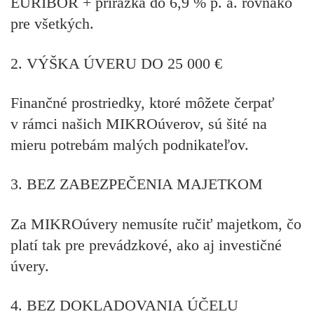
EURIBOR + prirážka do 6,9 % p. a. rovnako
pre všetkých.
2. VÝŠKA ÚVERU DO 25 000 €
Finančné prostriedky, ktoré môžete čerpať
v rámci našich MIKROúverov, sú šité na
mieru potrebám malých podnikateľov.
3. BEZ ZABEZPEČENIA MAJETKOM
Za MIKROúvery nemusíte ručiť majetkom, čo
platí tak pre prevádzkové, ako aj investičné
úvery.
4. BEZ DOKLADOVANIA ÚČELU