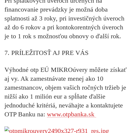
Pri splátkových úveroch určených na
financovanie prevádzky je možná doba
splatnosti až 3 roky, pri investičných úveroch
až do 6 rokov a pri kontokorentných úveroch
je to 1 rok s možnosťou obnovy o ďalší rok.
7. PRÍLEŽITOSŤ AJ PRE VÁS
Výhodné otp EÚ MIKROúvery môžete získať
aj vy. Ak zamestnávate menej ako 10
zamestnancov, objem vašich ročných tržieb je
nižší ako 1 milión eur a spĺňate ďalšie
jednoduché kritériá, neváhajte a kontaktujete
OTP Banku na:
www.otpbanka.sk