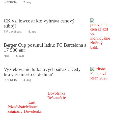
INZERCIA
7. aug
CK vs. lowcost: kto vyhráva cenový
súboj?
TIP travel, a.s.
6. aug
Berger Cup posunul latku: FC Barcelona a
17 500 eur
Niké
5. aug
Vyžrebovanie futbalových súťaží: Kedy
hrá vaše mesto či dedina?
INZERCIA
4. aug
Dovolenka
Reštaurácie
Last
Poznávacie
Poznávacie
Minute
zájazdy
zájazdy
Dovolenka