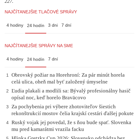
227.
NAJČÍTANEJŠIE TLAČOVÉ SPRÁVY
4 hodiny
3 dni
7 dní
24 hodín
NAJČÍTANEJŠIE SPRÁVY NA SME
4 hodiny
7 dní
24 hodín
Obrovský požiar na Horehroní: Za pár minút horela
1
celá ulica, oheň mal byť založený úmyselne
Ľudia plakali a modlili sa: Bývalý profesionálny hasič
2
opísal noc, keď horelo Braväcovo
Za pochybenia pri výbere zhotoviteľov šiestich
3
rekonštrukcií mostov čelia krajskí cestári ďalšej pokute
Ruský vojak jej povedal, že s ňou bude spať. Slovenka
4
mu pred kamarátmi vrazila facku
Hlinka Gretzky Cup 2026: Slovensko odchádza bez
5