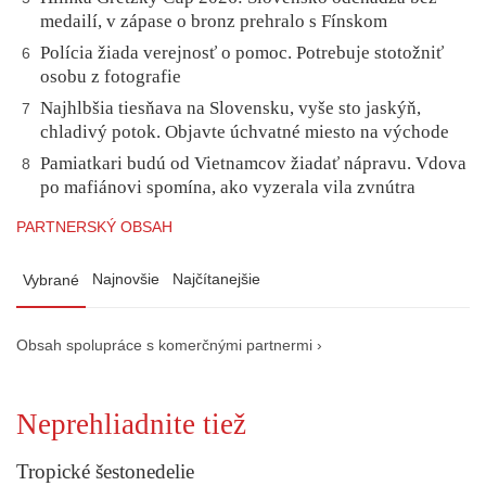
medailí, v zápase o bronz prehralo s Fínskom
Polícia žiada verejnosť o pomoc. Potrebuje stotožniť
6
osobu z fotografie
Najhlbšia tiesňava na Slovensku, vyše sto jaskýň,
7
chladivý potok. Objavte úchvatné miesto na východe
Pamiatkari budú od Vietnamcov žiadať nápravu. Vdova
8
po mafiánovi spomína, ako vyzerala vila zvnútra
PARTNERSKÝ OBSAH
Najnovšie
Najčítanejšie
Vybrané
Obsah spolupráce s komerčnými partnermi ›
Neprehliadnite tiež
Tropické šestonedelie