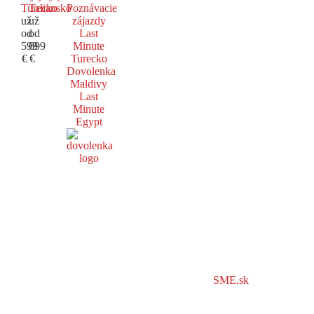
Turecko
Taliansko
Poznávacie
už
už
zájazdy
od
od
Last
599
699
Minute
€
€
Turecko
Dovolenka
Maldivy
Last
Minute
Egypt
SME.sk