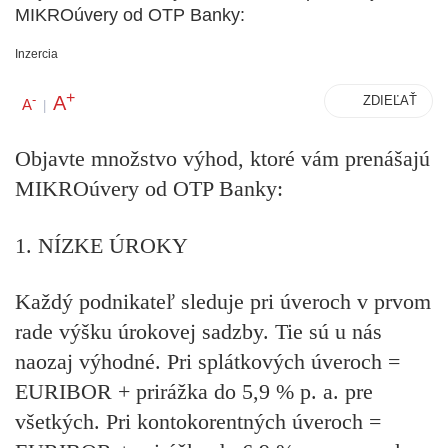
MIKROúvery od OTP Banky:
Inzercia
+
A
-
ZDIEĽAŤ
A
|
Objavte množstvo výhod, ktoré vám prenášajú
MIKROúvery od OTP Banky:
1. NÍZKE ÚROKY
Každý podnikateľ sleduje pri úveroch v prvom
rade výšku úrokovej sadzby. Tie sú u nás
naozaj výhodné. Pri splátkových úveroch =
EURIBOR + prirážka do 5,9 % p. a. pre
všetkých. Pri kontokorentných úveroch =