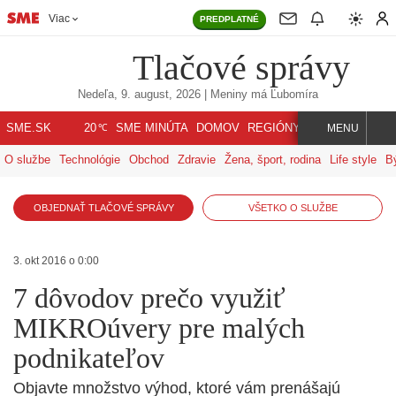
Viac
PREDPLATNÉ
Tlačové správy
Nedeľa, 9. august, 2026
| Meniny má
Ľubomíra
℃
SME.SK
SME MINÚTA
DOMOV
REGIÓNY
INDEX
SVET
20
MENU
O službe
Technológie
Obchod
Zdravie
Žena, šport, rodina
Life style
B
OBJEDNAŤ TLAČOVÉ SPRÁVY
VŠETKO O SLUŽBE
3. okt 2016 o 0:00
7 dôvodov prečo využiť
MIKROúvery pre malých
podnikateľov
Objavte množstvo výhod, ktoré vám prenášajú