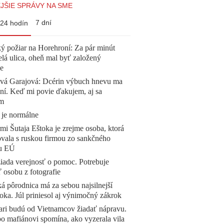
JŠIE SPRÁVY NA SME
7 dní
24 hodín
ý požiar na Horehroní: Za pár minút
elá ulica, oheň mal byť založený
e
ová Garajová: Dcérin výbuch hnevu ma
ní. Keď mi povie ďakujem, aj sa
ím
 je normálne
mi Šutaja Eštoka je zrejme osoba, ktorá
vala s ruskou firmou zo sankčného
u EÚ
žiada verejnosť o pomoc. Potrebuje
ť osobu z fotografie
á pôrodnica má za sebou najsilnejší
oka. Júl priniesol aj výnimočný zákrok
ari budú od Vietnamcov žiadať nápravu.
o mafiánovi spomína, ako vyzerala vila