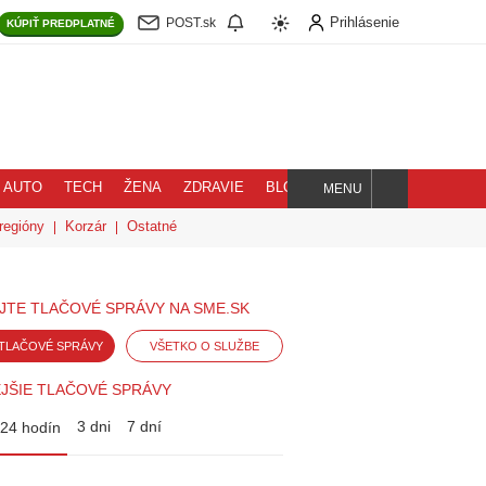
Prihlásenie
POST.sk
KÚPIŤ
PREDPLATNÉ
AUTO
TECH
ŽENA
ZDRAVIE
BLOG
MENU
Hľadaj
regióny
Korzár
Ostatné
JTE TLAČOVÉ SPRÁVY NA SME.SK
TLAČOVÉ SPRÁVY
VŠETKO O SLUŽBE
JŠIE TLAČOVÉ SPRÁVY
3 dni
7 dní
24 hodín