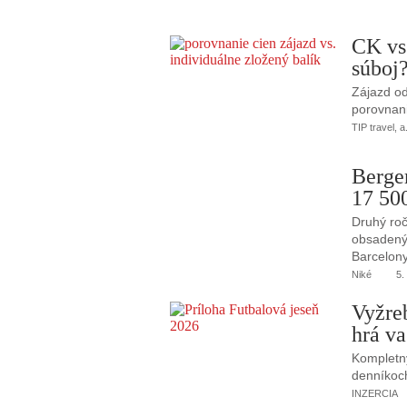
CK vs
súboj
Zájazd od
porovnani
TIP travel, a
Berge
17 50
Druhý roč
obsadený 
Barcelony
Niké
5.
Vyžre
hrá va
Kompletný
denníkoc
INZERCIA