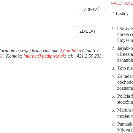
NAJČÍTANE
ZDIEĽAŤ
4 hodiny
Obrovsk
1
.
ZDIEĽAŤ
horela c
úmyseln
Jarjabk
2
.
formujte o svojej firme viac ako
2,6 milióna
čitateľov
už nezra
TU
. Kontakt:
internet@petitpress.sk
; tel:+421 2 59 233
zahanb
Toto nie
3
.
Za radar
4
.
obchodo
zoznam
Polícia 
5
.
stotožni
Martinsk
6
.
mesiac r
Pamiatk
7
.
Vdova p