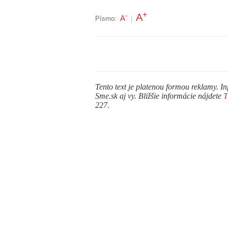
+
A
-
A
Písmo:
|
Tento text je platenou formou reklamy. In
Sme.sk aj vy. Bližšie informácie nájdete
227.