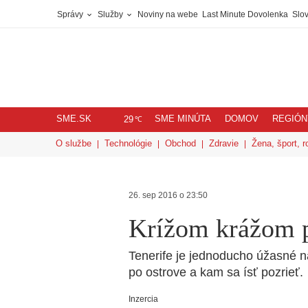
Správy
Služby
Noviny na webe
Last Minute Dovolenka
Slov
SME.SK
SME MINÚTA
DOMOV
REGIÓN
℃
29
O službe
Technológie
Obchod
Zdravie
Žena, šport, r
26. sep 2016 o 23:50
Krížom krážom p
Tenerife je jednoducho úžasné na 
po ostrove a kam sa ísť pozrieť.
Inzercia