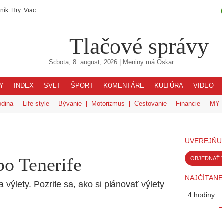
ník
Hry
Viac
Tlačové správy
Sobota, 8. august, 2026
| Meniny má
Oskar
Y
INDEX
SVET
ŠPORT
KOMENTÁRE
KULTÚRA
VIDEO
odina
Life style
Bývanie
Motorizmus
Cestovanie
Financie
MY 
UVEREJŇU
o Tenerife
OBJEDNAŤ 
NAJČÍTANE
výlety. Pozrite sa, ako si plánovať výlety
4 hodiny