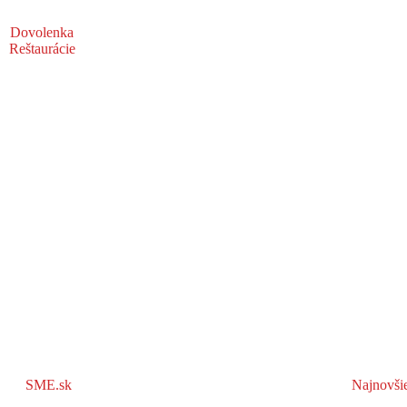
Dovolenka
Reštaurácie
SME.sk
Najnovši