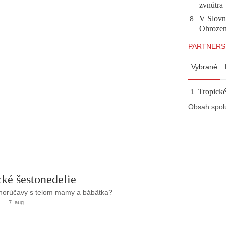
zvnútra
V Slovn
8
.
Ohrozeni
PARTNERS
Vybrané
Tropické
Obsah spol
ké šestonedelie
 horúčavy s telom mamy a bábätka?
7. aug