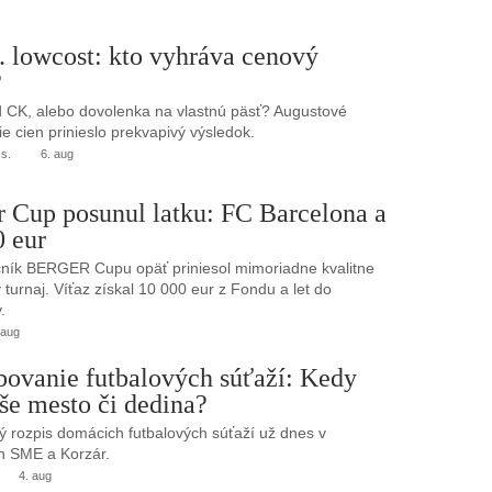
. lowcost: kto vyhráva cenový
?
 CK, alebo dovolenka na vlastnú päsť? Augustové
e cien prinieslo prekvapivý výsledok.
.s.
6. aug
r Cup posunul latku: FC Barcelona a
0 eur
ník BERGER Cupu opäť priniesol mimoriadne kvalitne
turnaj. Víťaz získal 10 000 eur z Fondu a let do
.
 aug
bovanie futbalových súťaží: Kedy
še mesto či dedina?
 rozpis domácich futbalových súťaží už dnes v
h SME a Korzár.
4. aug