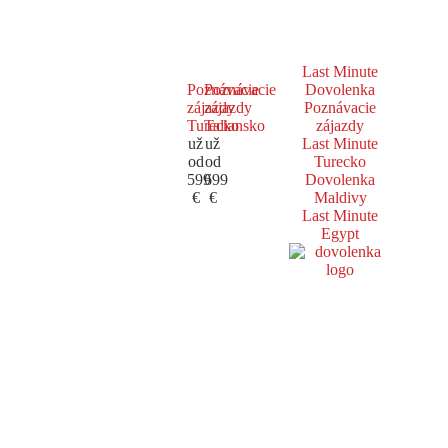
Last Minute
Poznávacie
Poznávacie
Dovolenka
zájazdy
zájazdy
Poznávacie
Turecko
Taliansko
zájazdy
už
už
Last Minute
od
od
Turecko
599
699
Dovolenka
€
€
Maldivy
Last Minute
Egypt