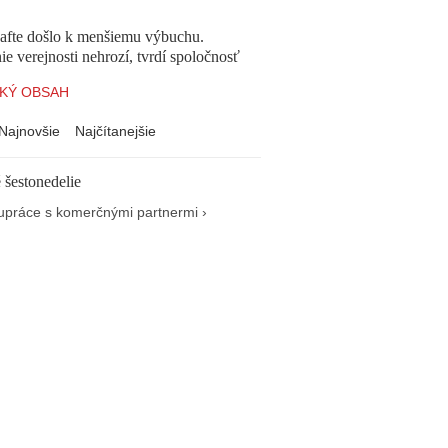
afte došlo k menšiemu výbuchu.
e verejnosti nehrozí, tvrdí spoločnosť
KÝ OBSAH
Najnovšie
Najčítanejšie
 šestonedelie
upráce s komerčnými partnermi ›