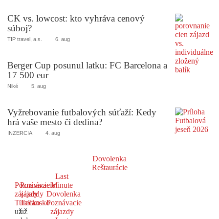
CK vs. lowcost: kto vyhráva cenový
súboj?
TIP travel, a.s.
6. aug
Berger Cup posunul latku: FC Barcelona a
17 500 eur
Niké
5. aug
Vyžrebovanie futbalových súťaží: Kedy
hrá vaše mesto či dedina?
INZERCIA
4. aug
Dovolenka
Reštaurácie
Last
Poznávacie
Poznávacie
Minute
zájazdy
zájazdy
Dovolenka
Turecko
Taliansko
Poznávacie
už
už
zájazdy