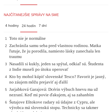
NAJČÍTANEJŠIE SPRÁVY NA SME
4 hodiny
7 dní
24 hodín
Toto nie je normálne
1
Zachránila samu seba pred vlastnou rodinou. Matka
2
ľutuje, že ju porodila, namiesto lásky zanechala len
traumu
Nasadili si kukly, jeden sa spýtal, odkiaľ sú. Študenta
3
z Indie museli po útoku operovať
Kto by mohol kúpiť slovenské Tesco? Favorit je jasný,
4
no záujem môžu prejaviť aj ďalší
Jarjabková Garajová: Dcérin výbuch hnevu ma už
5
nezraní. Keď mi povie ďakujem, aj sa zahanbím
Šutajove Eštokove radary sú údajne z Cypru, ale
6
výrobca má slovenskú stopu. Technicky sa takmer