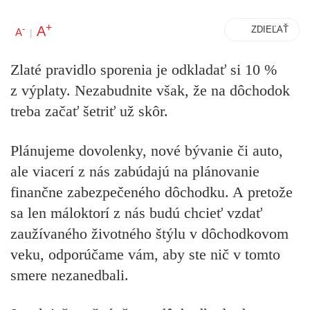
+
A
-
ZDIEĽAŤ
A
|
Zlaté pravidlo sporenia je odkladať si 10 %
z výplaty. Nezabudnite však, že na dôchodok
treba začať šetriť už skôr.
Plánujeme dovolenky, nové bývanie či auto,
ale viacerí z nás zabúdajú na plánovanie
finančne zabezpečeného dôchodku. A pretože
sa len máloktorí z nás budú chcieť vzdať
zaužívaného životného štýlu v dôchodkovom
veku, odporúčame vám, aby ste nič v tomto
smere nezanedbali.