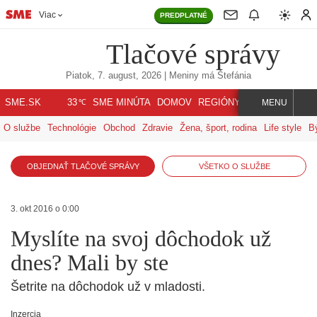
Viac
PREDPLATNÉ
Tlačové správy
Piatok, 7. august, 2026
| Meniny má
Štefánia
℃
SME.SK
SME MINÚTA
DOMOV
REGIÓNY
INDEX
SVET
33
MENU
O službe
Technológie
Obchod
Zdravie
Žena, šport, rodina
Life style
B
OBJEDNAŤ TLAČOVÉ SPRÁVY
VŠETKO O SLUŽBE
3. okt 2016 o 0:00
Myslíte na svoj dôchodok už
dnes? Mali by ste
Šetrite na dôchodok už v mladosti.
Inzercia