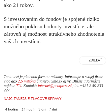
ako 21 rokov.
S investovaním do fondov je spojené riziko
možného poklesu hodnoty investície, ale
zároveň aj možnosť atraktívneho zhodnotenia
vašich investícií.
ZDIEĽAŤ
Tento text je platenou formou reklamy. Informujte o svojej firme
viac ako
2,6 milióna
čitateľov Sme.sk aj vy. Bližšie informácie
nájdete
TU
. Kontakt:
internet@petitpress.sk
; tel:+421 2 59 233
227.
NAJČÍTANEJŠIE TLAČOVÉ SPRÁVY
4 hodiny
3 dni
7 dní
24 hodín