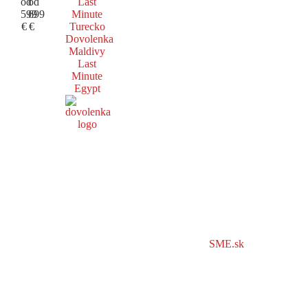
od
od
Last
599
699
Minute
€
€
Turecko
Dovolenka
Maldivy
Last
Minute
Egypt
SME.sk