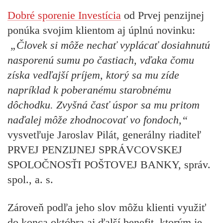
Dobré sporenie Investícia
od Prvej penzijnej
ponúka svojim klientom aj úplnú novinku:
„Človek si môže nechať vyplácať dosiahnutú
nasporenú sumu po častiach, vďaka čomu
získa vedľajší príjem, ktorý sa mu zíde
napríklad k poberanému starobnému
dôchodku. Zvyšná časť úspor sa mu pritom
naďalej môže zhodnocovať vo fondoch,“
vysvetľuje Jaroslav Pilát, generálny riaditeľ
PRVEJ PENZIJNEJ SPRÁVCOVSKEJ
SPOLOČNOSŤI POŠTOVEJ BANKY, správ.
spol., a. s.
Zároveň podľa jeho slov môžu klienti využiť
do konca októbra aj ďalší benefit, ktorým je