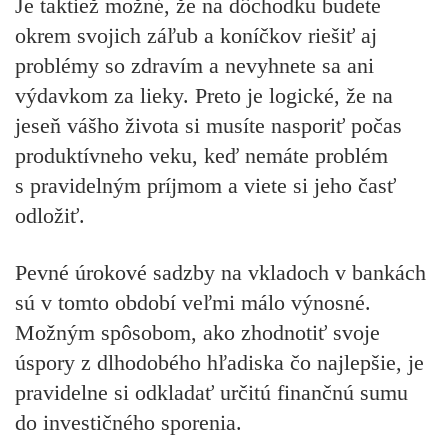
Je taktiež možné, že na dôchodku budete
okrem svojich záľub a koníčkov riešiť aj
problémy so zdravím a nevyhnete sa ani
výdavkom za lieky. Preto je logické, že na
jeseň vášho života si musíte nasporiť počas
produktívneho veku, keď nemáte problém
s pravidelným príjmom a viete si jeho časť
odložiť.
Pevné úrokové sadzby na vkladoch v bankách
sú v tomto období veľmi málo výnosné.
Možným spôsobom, ako zhodnotiť svoje
úspory z dlhodobého hľadiska čo najlepšie, je
pravidelne si odkladať určitú finančnú sumu
do investičného sporenia.