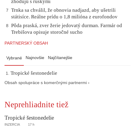
zhodujú s ruskými
Trnka sa chválil, že obnovia nadjazd, aby ušetrili
7
státisíce. Reálne prídu o 1,8 milióna z eurofondov
Pôda praská, zver žerie jedovatý durman. Farmár od
8
Trebišova opisuje storočné sucho
PARTNERSKÝ OBSAH
Najnovšie
Najčítanejšie
Vybrané
Tropické šestonedelie
Obsah spolupráce s komerčnými partnermi ›
Neprehliadnite tiež
Tropické šestonedelie
INZERCIA
17 h