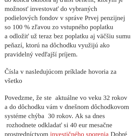
možnosť investovať do vybraných
podielových fondov v správe Prvej penzijnej
so 100 % zľavou zo vstupného poplatku
a odložiť už teraz bez poplatku aj väčšiu sumu
peňazí, ktorú na dôchodku využijú ako
pravidelný vedľajší príjem.
Čísla v nasledujúcom príklade hovoria za
všetko
Povedzme, že ste aktuálne vo veku 32 rokov
a do dôchodku vám v dnešnom dôchodkovom
systéme chýba 30 rokov. Ak sa dnes
rozhodnete odkladať si 40 eur mesačne
prostredníctvom
investičného sporenia
Dobré