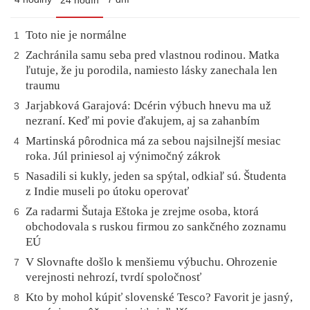
24 hodín
Toto nie je normálne
1
Zachránila samu seba pred vlastnou rodinou. Matka
2
ľutuje, že ju porodila, namiesto lásky zanechala len
traumu
Jarjabková Garajová: Dcérin výbuch hnevu ma už
3
nezraní. Keď mi povie ďakujem, aj sa zahanbím
Martinská pôrodnica má za sebou najsilnejší mesiac
4
roka. Júl priniesol aj výnimočný zákrok
Nasadili si kukly, jeden sa spýtal, odkiaľ sú. Študenta
5
z Indie museli po útoku operovať
Za radarmi Šutaja Eštoka je zrejme osoba, ktorá
6
obchodovala s ruskou firmou zo sankčného zoznamu
EÚ
V Slovnafte došlo k menšiemu výbuchu. Ohrozenie
7
verejnosti nehrozí, tvrdí spoločnosť
Kto by mohol kúpiť slovenské Tesco? Favorit je jasný,
8