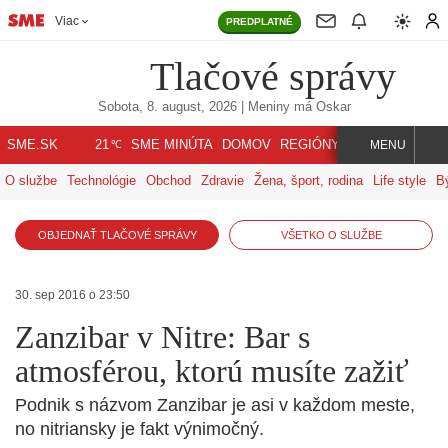
Viac
PREDPLATNÉ
Tlačové správy
Sobota, 8. august, 2026
| Meniny má
Oskar
℃
SME.SK
SME MINÚTA
DOMOV
REGIÓNY
INDEX
SVET
21
MENU
O službe
Technológie
Obchod
Zdravie
Žena, šport, rodina
Life style
B
OBJEDNAŤ TLAČOVÉ SPRÁVY
VŠETKO O SLUŽBE
30. sep 2016 o 23:50
Zanzibar v Nitre: Bar s
atmosférou, ktorú musíte zažiť
Podnik s názvom Zanzibar je asi v každom meste,
no nitriansky je fakt výnimočný.