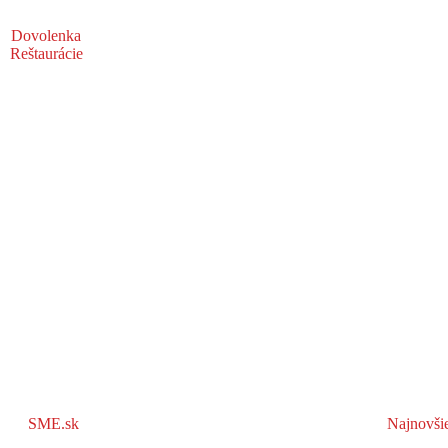
Dovolenka
Reštaurácie
SME.sk
Najnovši