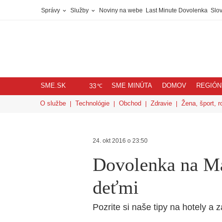
Správy
Služby
Noviny na webe
Last Minute Dovolenka
Slov
SME.SK
SME MINÚTA
DOMOV
REGIÓN
℃
33
O službe
Technológie
Obchod
Zdravie
Žena, šport, r
24. okt 2016 o 23:50
Dovolenka na Ma
deťmi
Pozrite si naše tipy na hotely a