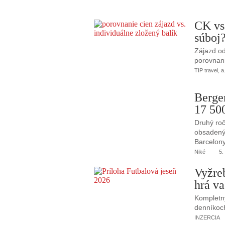
CK vs
súboj
Zájazd od
porovnani
TIP travel, a
Berge
17 50
Druhý roč
obsadený 
Barcelony
Niké
5.
Vyžre
hrá va
Kompletný
denníkoc
INZERCIA