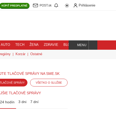
Prihlásenie
POST.sk
KÚPIŤ
PREDPLATNÉ
AUTO
TECH
ŽENA
ZDRAVIE
BLOG
MENU
Hľadaj
regióny
Korzár
Ostatné
JTE TLAČOVÉ SPRÁVY NA SME.SK
TLAČOVÉ SPRÁVY
VŠETKO O SLUŽBE
JŠIE TLAČOVÉ SPRÁVY
3 dni
7 dní
24 hodín