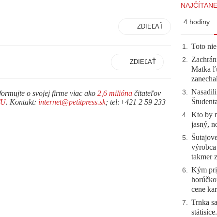
NAJČÍTANE
4 hodiny
ZDIEĽAŤ
Toto nie
1
.
Zachráni
2
.
ZDIEĽAŤ
Matka ľu
zanecha
Nasadili
3
.
formujte o svojej firme viac ako
2,6 milióna
čitateľov
Študent
TU
. Kontakt:
internet@petitpress.sk
; tel:+421 2 59 233
Kto by 
4
.
jasný, n
Šutajove
5
.
výrobca
takmer 
Kým prij
6
.
horúčko
cene kar
Trnka sa
7
.
státisíc