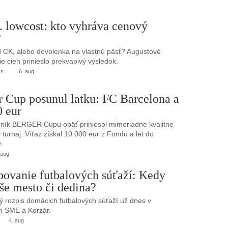
. lowcost: kto vyhráva cenový
?
 CK, alebo dovolenka na vlastnú päsť? Augustové
e cien prinieslo prekvapivý výsledok.
.s.
6. aug
r Cup posunul latku: FC Barcelona a
0 eur
ník BERGER Cupu opäť priniesol mimoriadne kvalitne
turnaj. Víťaz získal 10 000 eur z Fondu a let do
.
 aug
bovanie futbalových súťaží: Kedy
še mesto či dedina?
 rozpis domácich futbalových súťaží už dnes v
h SME a Korzár.
4. aug