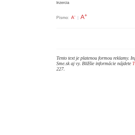
Inzercia
+
A
-
A
Písmo:
|
Tento text je platenou formou reklamy. In
Sme.sk aj vy. Bližšie informácie nájdete
227.