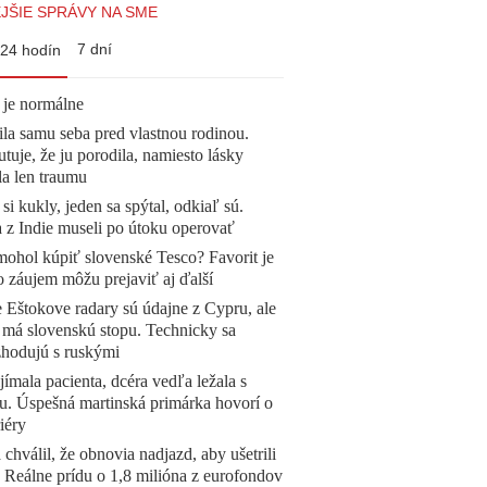
JŠIE SPRÁVY NA SME
7 dní
24 hodín
 je normálne
la samu seba pred vlastnou rodinou.
tuje, že ju porodila, namiesto lásky
la len traumu
 si kukly, jeden sa spýtal, odkiaľ sú.
a z Indie museli po útoku operovať
mohol kúpiť slovenské Tesco? Favorit je
o záujem môžu prejaviť aj ďalší
 Eštokove radary sú údajne z Cypru, ale
 má slovenskú stopu. Technicky sa
zhodujú s ruskými
ímala pacienta, dcéra vedľa ležala s
u. Úspešná martinská primárka hovorí o
iéry
 chválil, že obnovia nadjazd, aby ušetrili
e. Reálne prídu o 1,8 milióna z eurofondov