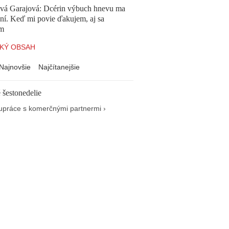
ová Garajová: Dcérin výbuch hnevu ma
ní. Keď mi povie ďakujem, aj sa
ím
KÝ OBSAH
Najnovšie
Najčítanejšie
 šestonedelie
upráce s komerčnými partnermi ›