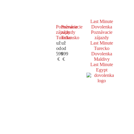
Last Minute
Poznávacie
Poznávacie
Dovolenka
zájazdy
zájazdy
Poznávacie
Turecko
Taliansko
zájazdy
už
už
Last Minute
od
od
Turecko
599
699
Dovolenka
€
€
Maldivy
Last Minute
Egypt