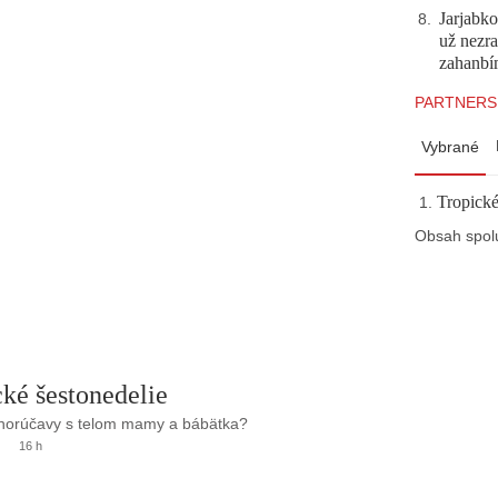
Jarjabk
8
.
už nezra
zahanb
PARTNERS
Vybrané
Tropické
Obsah spol
ké šestonedelie
 horúčavy s telom mamy a bábätka?
16 h