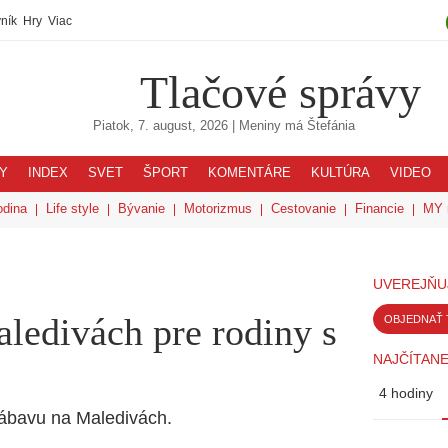
ník
Hry
Viac
Tlačové správy
Piatok, 7. august, 2026
| Meniny má
Štefánia
Y
INDEX
SVET
ŠPORT
KOMENTÁRE
KULTÚRA
VIDEO
odina
Life style
Bývanie
Motorizmus
Cestovanie
Financie
MY 
UVEREJŇU
ledivách pre rodiny s
OBJEDNAŤ 
NAJČÍTANE
4 hodiny
 zábavu na Maledivách.