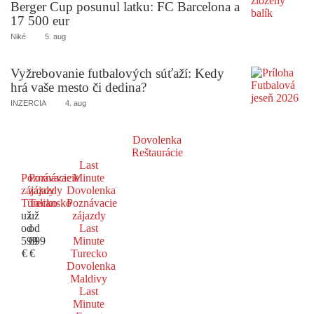
Berger Cup posunul latku: FC Barcelona a
17 500 eur
Niké
5. aug
Vyžrebovanie futbalových súťaží: Kedy
hrá vaše mesto či dedina?
INZERCIA
4. aug
Dovolenka
Reštaurácie
Last
Poznávacie
Poznávacie
Minute
zájazdy
zájazdy
Dovolenka
Turecko
Taliansko
Poznávacie
už
už
zájazdy
od
od
Last
599
699
Minute
€
€
Turecko
Dovolenka
Maldivy
Last
Minute