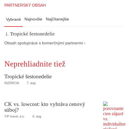
PARTNERSKÝ OBSAH
Najnovšie
Najčítanejšie
Vybrané
Tropické šestonedelie
Obsah spolupráce s komerčnými partnermi ›
Neprehliadnite tiež
Tropické šestonedelie
INZERCIA
7. aug
CK vs. lowcost: kto vyhráva cenový
súboj?
TIP travel, a.s.
6. aug