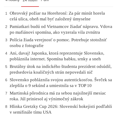
24 hodín
Obrovský požiar na Horehroní: Za pár minút horela
1
celá ulica, oheň mal byť založený úmyselne
Pamiatkari budú od Vietnamcov žiadať nápravu. Vdova
2
po mafiánovi spomína, ako vyzerala vila zvnútra
Polícia žiada verejnosť o pomoc. Potrebuje stotožniť
3
osobu z fotografie
Ani, davaj! Japonka, ktorá reprezentuje Slovensko,
4
pobláznila internet. Spomína babku, srnky a sneh
Brutálny útok na indického študenta prezident odsúdil,
5
predsedovia koaličných strán nepovedali nič
Slovensko pobláznila svojou autentickosťou. Švrček sa
6
zlepšila o 9 sekúnd a umiestnila sa v TOP 10
Martinská pôrodnica má za sebou najsilnejší mesiac
7
roka. Júl priniesol aj výnimočný zákrok
Hlinka Gretzky Cup 2026: Slovenskí hokejisti podľahli
8
v semifinále tímu USA