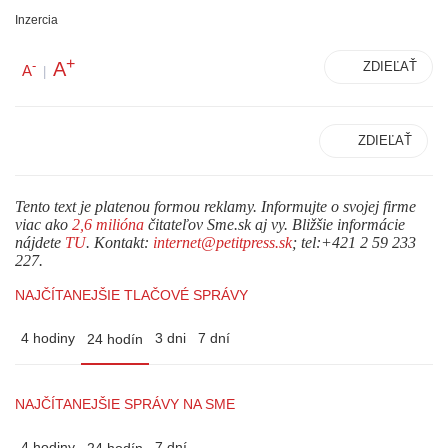
Inzercia
+
A
-
ZDIEĽAŤ
A
|
ZDIEĽAŤ
Tento text je platenou formou reklamy. Informujte o svojej firme
viac ako
2,6 milióna
čitateľov Sme.sk aj vy. Bližšie informácie
nájdete
TU
. Kontakt:
internet@petitpress.sk
; tel:+421 2 59 233
227.
NAJČÍTANEJŠIE TLAČOVÉ SPRÁVY
4 hodiny
3 dni
7 dní
24 hodín
NAJČÍTANEJŠIE SPRÁVY NA SME
4 hodiny
7 dní