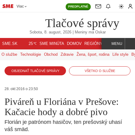
Viac
PREDPLATNÉ
Tlačové správy
Sobota, 8. august, 2026
| Meniny má
Oskar
℃
SME.SK
SME MINÚTA
DOMOV
REGIÓNY
INDEX
SVET
25
MENU
O službe
Technológie
Obchod
Zdravie
Žena, šport, rodina
Life style
B
OBJEDNAŤ TLAČOVÉ SPRÁVY
VŠETKO O SLUŽBE
28. okt 2016 o 23:50
Piváreň u Floriána v Prešove:
Kačacie hody a dobré pivo
Florián je patrónom hasičov, ten prešovský uhasí
váš smäd.