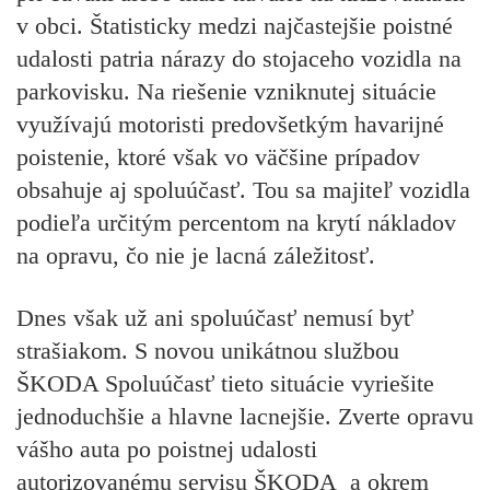
v obci. Štatisticky medzi najčastejšie poistné
udalosti patria nárazy do stojaceho vozidla na
parkovisku. Na riešenie vzniknutej situácie
využívajú motoristi predovšetkým havarijné
poistenie, ktoré však vo väčšine prípadov
obsahuje aj spoluúčasť. Tou sa majiteľ vozidla
podieľa určitým percentom na krytí nákladov
na opravu, čo nie je lacná záležitosť.
Dnes však už ani spoluúčasť nemusí byť
strašiakom. S novou unikátnou službou
ŠKODA Spoluúčasť
tieto situácie vyriešite
jednoduchšie a hlavne lacnejšie. Zverte opravu
vášho auta po poistnej udalosti
autorizovanému servisu ŠKODA a okrem