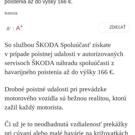
poistenia až do výšky 166 €.
Inzercia
+
A
-
ZDIEĽAŤ
A
|
So službou ŠKODA Spoluúčasť získate
v prípade poistnej udalosti v autorizovaných
servisoch ŠKODA náhradu spoluúčasti z
havarijného poistenia až do výšky 166 €.
Drobné poistné udalosti pri prevádzke
motorového vozidla sú bežnou realitou, ktorú
zažil každý motorista.
Či už je to neodhadnutá vzdialenosť prekážky
pri cúvaní alebo malé havárie na križovatkách