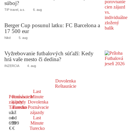
súboj?
TIP travel, a.s.
6. aug
Berger Cup posunul latku: FC Barcelona a
17 500 eur
Niké
5. aug
Vyžrebovanie futbalových súťaží: Kedy
hrá vaše mesto či dedina?
INZERCIA
4. aug
Dovolenka
Reštaurácie
Last
Poznávacie
Poznávacie
Minute
zájazdy
zájazdy
Dovolenka
Taliansko
Turecko
Poznávacie
už
už
zájazdy
od
od
Last
699
599
Minute
€
€
Turecko