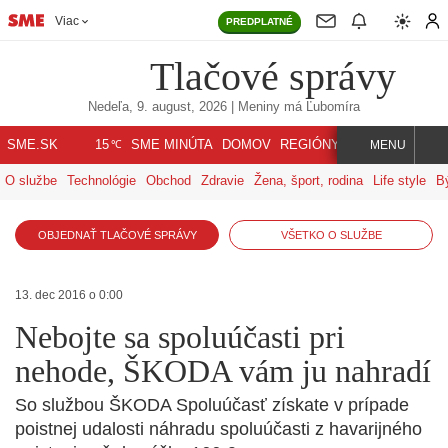
Viac
PREDPLATNÉ
Tlačové správy
Nedeľa, 9. august, 2026
| Meniny má
Ľubomíra
℃
SME.SK
SME MINÚTA
DOMOV
REGIÓNY
INDEX
SVET
15
MENU
O službe
Technológie
Obchod
Zdravie
Žena, šport, rodina
Life style
B
OBJEDNAŤ TLAČOVÉ SPRÁVY
VŠETKO O SLUŽBE
13. dec 2016 o 0:00
Nebojte sa spoluúčasti pri
nehode, ŠKODA vám ju nahradí
So službou ŠKODA Spoluúčasť získate v prípade
poistnej udalosti náhradu spoluúčasti z havarijného