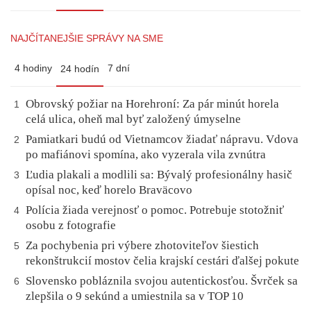
NAJČÍTANEJŠIE SPRÁVY NA SME
4 hodiny
7 dní
24 hodín
Obrovský požiar na Horehroní: Za pár minút horela
1
celá ulica, oheň mal byť založený úmyselne
Pamiatkari budú od Vietnamcov žiadať nápravu. Vdova
2
po mafiánovi spomína, ako vyzerala vila zvnútra
Ľudia plakali a modlili sa: Bývalý profesionálny hasič
3
opísal noc, keď horelo Braväcovo
Polícia žiada verejnosť o pomoc. Potrebuje stotožniť
4
osobu z fotografie
Za pochybenia pri výbere zhotoviteľov šiestich
5
rekonštrukcií mostov čelia krajskí cestári ďalšej pokute
Slovensko pobláznila svojou autentickosťou. Švrček sa
6
zlepšila o 9 sekúnd a umiestnila sa v TOP 10