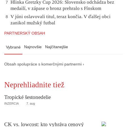
Hlinka Gretzky Cup 2026: Slovensko odchádza bez
7
medailí, v zápase o bronz prehralo s Fínskom
V júni oslavovali titul, teraz končia. V ďalšej obci
8
zanikol mužský futbal
PARTNERSKÝ OBSAH
Najnovšie
Najčítanejšie
Vybrané
Obsah spolupráce s komerčnými partnermi ›
Neprehliadnite tiež
Tropické šestonedelie
INZERCIA
7. aug
CK vs. lowcost: kto vyhráva cenový