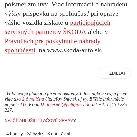
poistnej zmluvy. Viac informácií o nahradení
výšky príspevku na spoluúčasť pri oprave
vášho vozidla získate u
participujúcich
servisných partnerov ŠKODA
alebo v
Pravidlách pre poskytnutie náhrady
spoluúčasti
na www.skoda-auto.sk.
ZDIEĽAŤ
Tento text je platenou formou reklamy. Informujte o svojej firme
viac ako
2,6 milióna
čitateľov Sme.sk aj vy. Bližšie informácie
nájdete
TU
. Kontakt:
internet@petitpress.sk
; tel:+421 2 59 233
227.
NAJČÍTANEJŠIE TLAČOVÉ SPRÁVY
4 hodiny
3 dni
7 dní
24 hodín