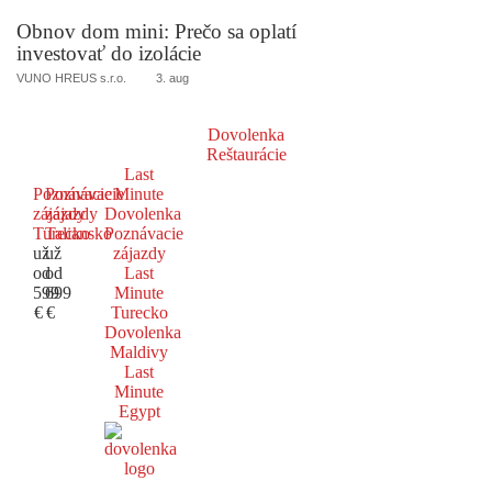
Obnov dom mini: Prečo sa oplatí
investovať do izolácie
VUNO HREUS s.r.o.
3. aug
Dovolenka
Reštaurácie
Last
Poznávacie
Poznávacie
Minute
zájazdy
zájazdy
Dovolenka
Turecko
Taliansko
Poznávacie
už
už
zájazdy
od
od
Last
599
699
Minute
€
€
Turecko
Dovolenka
Maldivy
Last
Minute
Egypt