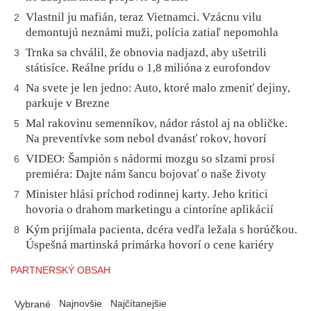
Vlastnil ju mafián, teraz Vietnamci. Vzácnu vilu
2
demontujú neznámi muži, polícia zatiaľ nepomohla
Trnka sa chválil, že obnovia nadjazd, aby ušetrili
3
státisíce. Reálne prídu o 1,8 milióna z eurofondov
Na svete je len jedno: Auto, ktoré malo zmeniť dejiny,
4
parkuje v Brezne
Mal rakovinu semenníkov, nádor rástol aj na obličke.
5
Na preventívke som nebol dvanásť rokov, hovorí
VIDEO: Šampión s nádormi mozgu so slzami prosí
6
premiéra: Dajte nám šancu bojovať o naše životy
Minister hlási príchod rodinnej karty. Jeho kritici
7
hovoria o drahom marketingu a cintoríne aplikácií
Kým prijímala pacienta, dcéra vedľa ležala s horúčkou.
8
Úspešná martinská primárka hovorí o cene kariéry
PARTNERSKÝ OBSAH
Najnovšie
Najčítanejšie
Vybrané