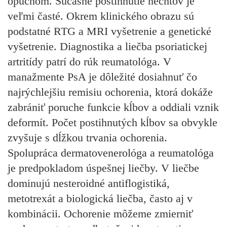
opuchom. Súčasné postihnutie nechtov je
veľmi časté. Okrem klinického obrazu sú
podstatné RTG a MRI vyšetrenie a genetické
vyšetrenie. Diagnostika a liečba psoriatickej
artritídy patrí do rúk reumatológa. V
manažmente PsA je dôležité dosiahnuť čo
najrýchlejšiu remisiu ochorenia, ktorá dokáže
zabrániť poruche funkcie kĺbov a oddiali vznik
deformít. Počet postihnutých kĺbov sa obvykle
zvyšuje s dĺžkou trvania ochorenia.
Spolupráca dermatovenerológa a reumatológa
je predpokladom úspešnej liečby. V liečbe
dominujú nesteroidné antiflogistiká,
metotrexát a biologická liečba, často aj v
kombinácii. Ochorenie môžeme zmierniť