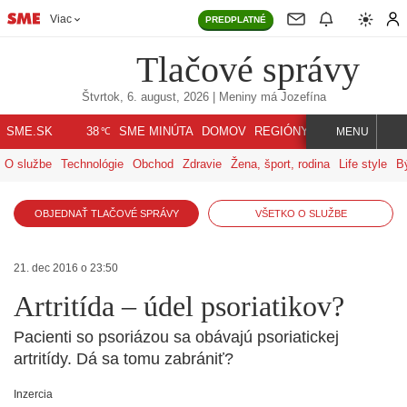
Viac
PREDPLATNÉ
Tlačové správy
Štvrtok, 6. august, 2026
| Meniny má
Jozefína
℃
SME.SK
SME MINÚTA
DOMOV
REGIÓNY
INDEX
SVET
38
MENU
O službe
Technológie
Obchod
Zdravie
Žena, šport, rodina
Life style
B
OBJEDNAŤ TLAČOVÉ SPRÁVY
VŠETKO O SLUŽBE
21. dec 2016 o 23:50
Artritída – údel psoriatikov?
Pacienti so psoriázou sa obávajú psoriatickej
artritídy. Dá sa tomu zabrániť?
Inzercia