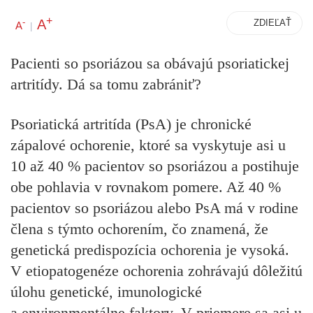
+
A
-
ZDIEĽAŤ
A
|
Pacienti so psoriázou sa obávajú psoriatickej
artritídy. Dá sa tomu zabrániť?
Psoriatická artritída (PsA) je chronické
zápalové ochorenie, ktoré sa vyskytuje asi u
10 až 40 % pacientov so psoriázou a postihuje
obe pohlavia v rovnakom pomere. Až 40 %
pacientov so psoriázou alebo PsA má v rodine
člena s týmto ochorením, čo znamená, že
genetická predispozícia ochorenia je vysoká.
V etiopatogenéze ochorenia zohrávajú dôležitú
úlohu genetické, imunologické
a environmentálne faktory. V priemere sa asi u