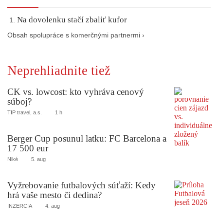
Na dovolenku stačí zbaliť kufor
Obsah spolupráce s komerčnými partnermi ›
Neprehliadnite tiež
CK vs. lowcost: kto vyhráva cenový
súboj?
TIP travel, a.s.
1 h
Berger Cup posunul latku: FC Barcelona a
17 500 eur
Niké
5. aug
Vyžrebovanie futbalových súťaží: Kedy
hrá vaše mesto či dedina?
INZERCIA
4. aug