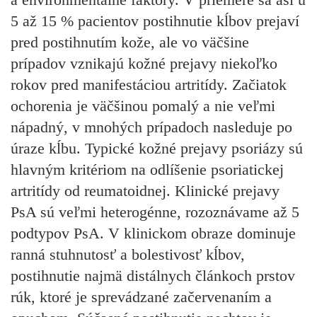
5 až 15 % pacientov postihnutie kĺbov prejaví
pred postihnutím kože, ale vo väčšine
prípadov vznikajú kožné prejavy niekoľko
rokov pred manifestáciou artritídy. Začiatok
ochorenia je väčšinou pomalý a nie veľmi
nápadný, v mnohých prípadoch nasleduje po
úraze kĺbu. Typické kožné prejavy psoriázy sú
hlavným kritériom na odlíšenie psoriatickej
artritídy od reumatoidnej. Klinické prejavy
PsA sú veľmi heterogénne, rozoznávame až 5
podtypov PsA. V klinickom obraze dominuje
ranná stuhnutosť a bolestivosť kĺbov,
postihnutie najmä distálnych článkoch prstov
rúk, ktoré je sprevádzané začervenaním a