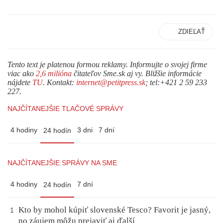
ZDIEĽAŤ
Tento text je platenou formou reklamy. Informujte o svojej firme
viac ako
2,6 milióna
čitateľov Sme.sk aj vy. Bližšie informácie
nájdete
TU
. Kontakt:
internet@petitpress.sk
; tel:+421 2 59 233
227.
NAJČÍTANEJŠIE TLAČOVÉ SPRÁVY
4 hodiny
3 dni
7 dní
24 hodín
NAJČÍTANEJŠIE SPRÁVY NA SME
4 hodiny
7 dní
24 hodín
Kto by mohol kúpiť slovenské Tesco? Favorit je jasný,
1
no záujem môžu prejaviť aj ďalší