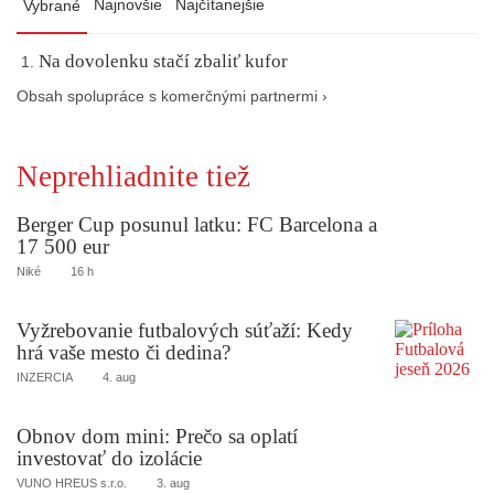
Najnovšie
Najčítanejšie
Vybrané
Na dovolenku stačí zbaliť kufor
Obsah spolupráce s komerčnými partnermi ›
Neprehliadnite tiež
Berger Cup posunul latku: FC Barcelona a
17 500 eur
Niké
16 h
Vyžrebovanie futbalových súťaží: Kedy
hrá vaše mesto či dedina?
INZERCIA
4. aug
Obnov dom mini: Prečo sa oplatí
investovať do izolácie
VUNO HREUS s.r.o.
3. aug