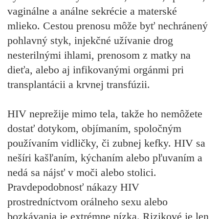
vaginálne a análne sekrécie a materské
mlieko. Cestou prenosu môže byť nechránený
pohlavný styk, injekčné užívanie drog
nesterilnými ihlami, prenosom z matky na
dieťa, alebo aj infikovanými orgánmi pri
transplantácii a krvnej transfúzii.
HIV neprežije mimo tela, takže ho nemôžete
dostať dotykom, objímaním, spoločným
používaním vidličky, či zubnej kefky. HIV sa
nešíri kašľaním, kýchaním alebo pľuvaním a
nedá sa nájsť v moči alebo stolici.
Pravdepodobnosť nákazy HIV
prostredníctvom orálneho sexu alebo
bozkávania je extrémne nízka. Rizikové je len