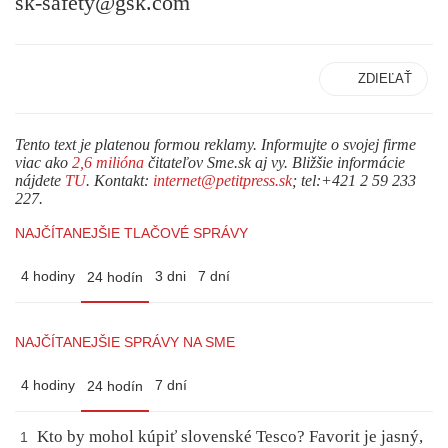
sk-safety@gsk.com
ZDIEĽAŤ
Tento text je platenou formou reklamy. Informujte o svojej firme
viac ako
2,6 milióna
čitateľov Sme.sk aj vy. Bližšie informácie
nájdete
TU
. Kontakt:
internet@petitpress.sk
; tel:+421 2 59 233
227.
NAJČÍTANEJŠIE TLAČOVÉ SPRÁVY
4 hodiny
3 dni
7 dní
24 hodín
NAJČÍTANEJŠIE SPRÁVY NA SME
4 hodiny
7 dní
24 hodín
Kto by mohol kúpiť slovenské Tesco? Favorit je jasný,
1