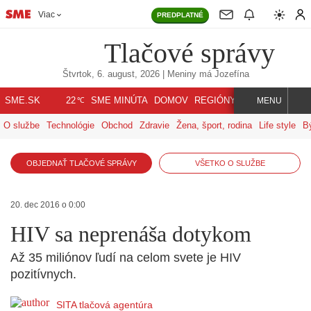
Viac
PREDPLATNÉ
Tlačové správy
Štvrtok, 6. august, 2026
| Meniny má
Jozefína
℃
SME.SK
SME MINÚTA
DOMOV
REGIÓNY
INDEX
SVET
22
MENU
O službe
Technológie
Obchod
Zdravie
Žena, šport, rodina
Life style
B
OBJEDNAŤ TLAČOVÉ SPRÁVY
VŠETKO O SLUŽBE
20. dec 2016 o 0:00
HIV sa neprenáša dotykom
Až 35 miliónov ľudí na celom svete je HIV
pozitívnych.
SITA tlačová agentúra