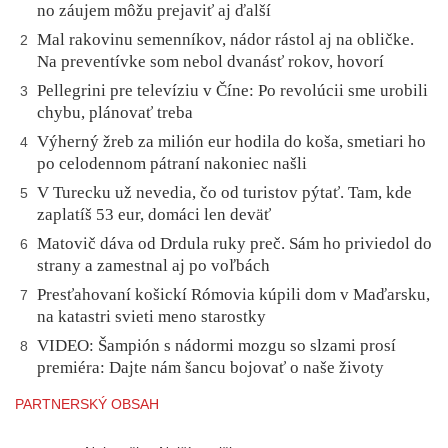
no záujem môžu prejaviť aj ďalší
Mal rakovinu semenníkov, nádor rástol aj na obličke.
2
Na preventívke som nebol dvanásť rokov, hovorí
Pellegrini pre televíziu v Číne: Po revolúcii sme urobili
3
chybu, plánovať treba
Výherný žreb za milión eur hodila do koša, smetiari ho
4
po celodennom pátraní nakoniec našli
V Turecku už nevedia, čo od turistov pýtať. Tam, kde
5
zaplatíš 53 eur, domáci len deväť
Matovič dáva od Drdula ruky preč. Sám ho priviedol do
6
strany a zamestnal aj po voľbách
Presťahovaní košickí Rómovia kúpili dom v Maďarsku,
7
na katastri svieti meno starostky
VIDEO: Šampión s nádormi mozgu so slzami prosí
8
premiéra: Dajte nám šancu bojovať o naše životy
PARTNERSKÝ OBSAH