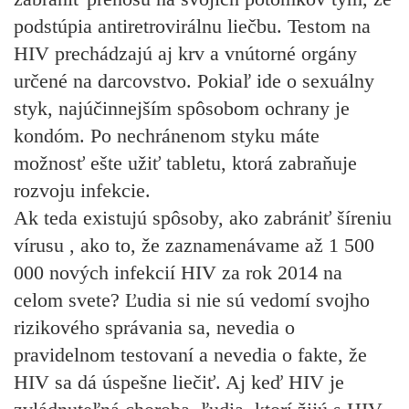
podstúpia antiretrovirálnu liečbu. Testom na
HIV prechádzajú aj krv a vnútorné orgány
určené na darcovstvo. Pokiaľ ide o sexuálny
styk, najúčinnejším spôsobom ochrany je
kondóm. Po nechránenom styku máte
možnosť ešte užiť tabletu, ktorá zabraňuje
rozvoju infekcie.
Ak teda existujú spôsoby, ako zabrániť šíreniu
vírusu , ako to, že zaznamenávame až 1 500
000 nových infekcií HIV za rok 2014 na
celom svete? Ľudia si nie sú vedomí svojho
rizikového správania sa, nevedia o
pravidelnom testovaní a nevedia o fakte, že
HIV sa dá úspešne liečiť. Aj keď HIV je