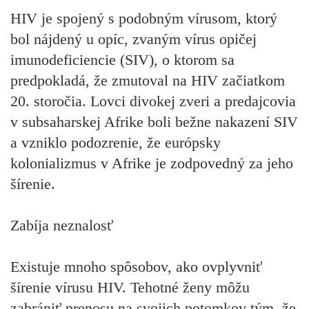
HIV je spojený s podobným vírusom, ktorý
bol nájdený u opíc, zvaným vírus opičej
imunodeficiencie (SIV), o ktorom sa
predpokladá, že zmutoval na HIV začiatkom
20. storočia. Lovci divokej zveri a predajcovia
v subsaharskej Afrike boli bežne nakazení SIV
a vzniklo podozrenie, že európsky
kolonializmus v Afrike je zodpovedný za jeho
šírenie.
Zabíja neznalosť
Existuje mnoho spôsobov, ako ovplyvniť
šírenie vírusu HIV. Tehotné ženy môžu
zabrániť prenosu na svojich potomkov tým, že