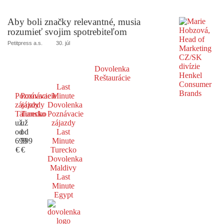
Aby boli značky relevantné, musia
rozumieť svojim spotrebiteľom
Petitpress a.s.
30. júl
Dovolenka
Reštaurácie
Last
Poznávacie
Poznávacie
Minute
zájazdy
zájazdy
Dovolenka
Taliansko
Turecko
Poznávacie
už
už
zájazdy
od
od
Last
699
599
Minute
€
€
Turecko
Dovolenka
Maldivy
Last
Minute
Egypt