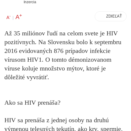
Inzercia
+
A
-
ZDIEĽAŤ
A
|
Až 35 miliónov ľudí na celom svete je HIV
pozitívnych. Na Slovensku bolo k septembru
2016 evidovaných 876 prípadov infekcie
vírusom HIV1. O tomto démonizovanom
víruse koluje množstvo mýtov, ktoré je
dôležité vyvrátiť.
Ako sa HIV prenáša?
HIV sa prenáša z jednej osoby na druhú
výmenou telesných tekutín, ako krv, spermie,