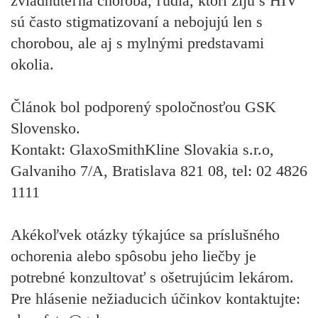
zvládnuteľná choroba, ľudia, ktorí žijú s HIV
sú často stigmatizovaní a nebojujú len s
chorobou, ale aj s mylnými predstavami
okolia.
Článok bol podporený spoločnosťou GSK
Slovensko.
Kontakt: GlaxoSmithKline Slovakia s.r.o,
Galvaniho 7/A, Bratislava 821 08, tel: 02 4826
1111
Akékoľvek otázky týkajúce sa príslušného
ochorenia alebo spôsobu jeho liečby je
potrebné konzultovať s ošetrujúcim lekárom.
Pre hlásenie nežiaducich účinkov kontaktujte: