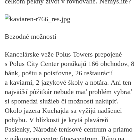
celkom pekný život v rovnováhe. Nemyslíte?
Bezodné možnosti
Kancelárske veže Polus Towers prepojené
s Polus City Center ponúkajú 166 obchodov, 8
bánk, poštu a poisťovne, 26 reštaurácií
a kaviarní, 2 jazykové školy a notára. Ani ten
najväčší pôžitkár nebude mať problém vybrať
si spomedzi služieb či možností nakúpiť.
Okolo jazera Kuchajda sa vyžijú nadšenci
pohybu. V blízkosti je krytá plaváreň
Pasienky, Národné tenisové centrum a priamo
v nákupnom centre fitnescentrum. Ráno na