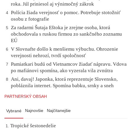
roka. Júl priniesol aj výnimočný zákrok
Polícia žiada verejnosť o pomoc. Potrebuje stotožniť
4
osobu z fotografie
Za radarmi Šutaja Eštoka je zrejme osoba, ktorá
5
obchodovala s ruskou firmou zo sankčného zoznamu
EÚ
V Slovnafte došlo k menšiemu výbuchu. Ohrozenie
6
verejnosti nehrozí, tvrdí spoločnosť
Pamiatkari budú od Vietnamcov žiadať nápravu. Vdova
7
po mafiánovi spomína, ako vyzerala vila zvnútra
Ani, davaj! Japonka, ktorá reprezentuje Slovensko,
8
pobláznila internet. Spomína babku, srnky a sneh
PARTNERSKÝ OBSAH
Najnovšie
Najčítanejšie
Vybrané
Tropické šestonedelie