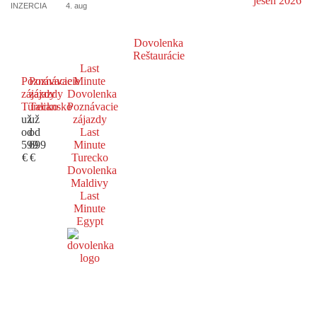
INZERCIA
4. aug
Dovolenka
Reštaurácie
Last
Poznávacie
Poznávacie
Minute
zájazdy
zájazdy
Dovolenka
Turecko
Taliansko
Poznávacie
už
už
zájazdy
od
od
Last
599
699
Minute
€
€
Turecko
Dovolenka
Maldivy
Last
Minute
Egypt