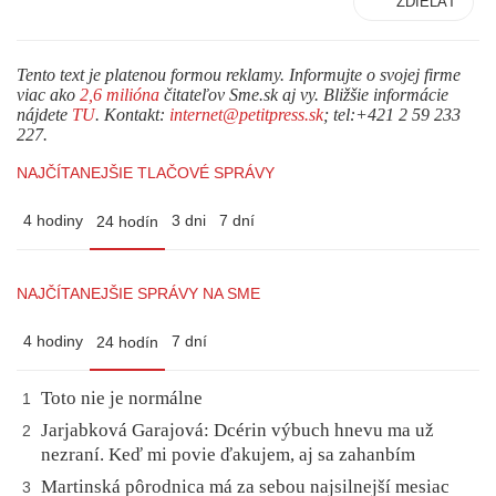
ZDIEĽAŤ
Tento text je platenou formou reklamy. Informujte o svojej firme
viac ako
2,6 milióna
čitateľov Sme.sk aj vy. Bližšie informácie
nájdete
TU
. Kontakt:
internet@petitpress.sk
; tel:+421 2 59 233
227.
NAJČÍTANEJŠIE TLAČOVÉ SPRÁVY
4 hodiny
3 dni
7 dní
24 hodín
NAJČÍTANEJŠIE SPRÁVY NA SME
4 hodiny
7 dní
24 hodín
Toto nie je normálne
1
Jarjabková Garajová: Dcérin výbuch hnevu ma už
2
nezraní. Keď mi povie ďakujem, aj sa zahanbím
Martinská pôrodnica má za sebou najsilnejší mesiac
3