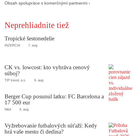
Obsah spolupráce s komerčnými partnermi ›
Neprehliadnite tiež
Tropické šestonedelie
INZERCIA
7. aug
CK vs. lowcost: kto vyhráva cenový
súboj?
TIP travel, a.s.
6. aug
Berger Cup posunul latku: FC Barcelona a
17 500 eur
Niké
5. aug
Vyžrebovanie futbalových súťaží: Kedy
hrá vaše mesto či dedina?