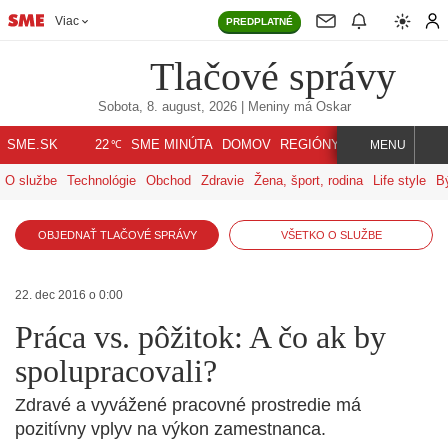
Viac
PREDPLATNÉ
Tlačové správy
Sobota, 8. august, 2026
| Meniny má
Oskar
℃
SME.SK
SME MINÚTA
DOMOV
REGIÓNY
INDEX
SVET
22
MENU
O službe
Technológie
Obchod
Zdravie
Žena, šport, rodina
Life style
B
OBJEDNAŤ TLAČOVÉ SPRÁVY
VŠETKO O SLUŽBE
22. dec 2016 o 0:00
Práca vs. pôžitok: A čo ak by
spolupracovali?
Zdravé a vyvážené pracovné prostredie má
pozitívny vplyv na výkon zamestnanca.