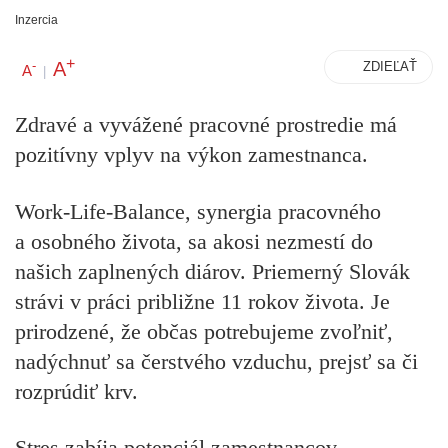
Inzercia
+
A
-
ZDIEĽAŤ
A
|
Zdravé a vyvážené pracovné prostredie má
pozitívny vplyv na výkon zamestnanca.
Work-Life-Balance, synergia pracovného
a osobného života, sa akosi nezmestí do
našich zaplnených diárov. Priemerný Slovák
strávi v práci približne 11 rokov života. Je
prirodzené, že občas potrebujeme zvoľniť,
nadýchnuť sa čerstvého vzduchu, prejsť sa či
rozprúdiť krv.
Stres zabíja potenciál zamestnancov