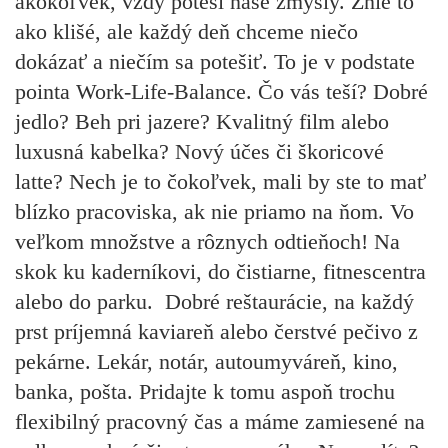
akokoľvek, vždy poteší naše zmysly. Znie to
ako klišé, ale každý deň chceme niečo
dokázať a niečím sa potešiť. To je v podstate
pointa Work-Life-Balance. Čo vás teší? Dobré
jedlo? Beh pri jazere? Kvalitný film alebo
luxusná kabelka? Nový účes či škoricové
latte? Nech je to čokoľvek, mali by ste to mať
blízko pracoviska, ak nie priamo na ňom. Vo
veľkom množstve a rôznych odtieňoch! Na
skok ku kaderníkovi, do čistiarne, fitnescentra
alebo do parku. Dobré reštaurácie, na každý
prst príjemná kaviareň alebo čerstvé pečivo z
pekárne. Lekár, notár, autoumyváreň, kino,
banka, pošta. Pridajte k tomu aspoň trochu
flexibilný pracovný čas a máme zamiesené na