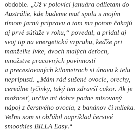
obdobie. „
Už v polovici januára odlietam do
Austrálie, kde budeme mať spolu s mojím
tímom jarnú prípravu a tam ma potom čakajú
aj prvé súťaže v roku,“ povedal, a pridal aj
svoj tip na energetickú vzpruhu, keďže pri
manželke Ivke, dvoch malých deťoch,
množstve pracovných povinností
a precestovaných kilometroch si únavu k telu
nepripustí. „Mám rád sušené ovocie, orechy,
cereálne tyčinky, taký ten zdravší cukor. Ak je
možnosť, určite mi dobre padne mixovaný
nápoj z čerstvého ovocia, z banánov či mlieka.
Veľmi som si obľúbil napríklad čerstvé
smoothies BILLA Easy
.“