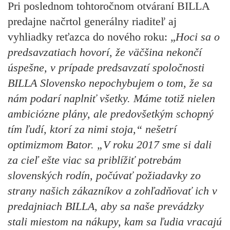
Pri poslednom tohtoročnom otváraní BILLA
predajne načrtol generálny riaditeľ aj
vyhliadky reťazca do nového roku: „
Hoci sa o
predsavzatiach hovorí, že väčšina nekončí
úspešne, v prípade predsavzatí spoločnosti
BILLA Slovensko nepochybujem o tom, že sa
nám podarí naplniť všetky. Máme totiž nielen
ambiciózne plány, ale predovšetkým schopný
tím ľudí, ktorí za nimi stoja,“ nešetrí
optimizmom Bator. „V roku 2017 sme si dali
za cieľ ešte viac sa priblížiť potrebám
slovenských rodín, počúvať požiadavky zo
strany našich zákazníkov a zohľadňovať ich v
predajniach BILLA, aby sa naše prevádzky
stali miestom na nákupy, kam sa ľudia vracajú