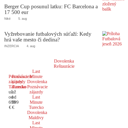
Berger Cup posunul latku: FC Barcelona a
17 500 eur
Niké
5. aug
Vyžrebovanie futbalových súťaží: Kedy
hrá vaše mesto či dedina?
INZERCIA
4. aug
Dovolenka
Reštaurácie
Last
Poznávacie
Poznávacie
Minute
zájazdy
zájazdy
Dovolenka
Taliansko
Turecko
Poznávacie
už
už
zájazdy
od
od
Last
699
599
Minute
€
€
Turecko
Dovolenka
Maldivy
Last
Minute