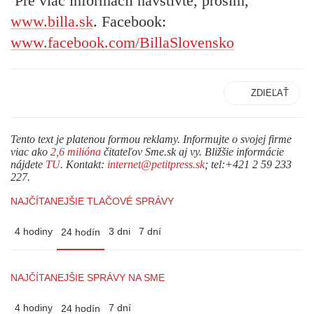
Pre viac informácií navštívte, prosím,
www.billa.sk
. Facebook:
www.facebook.com/BillaSlovensko
ZDIEĽAŤ
Tento text je platenou formou reklamy. Informujte o svojej firme
viac ako
2,6 milióna
čitateľov Sme.sk aj vy. Bližšie informácie
nájdete
TU
. Kontakt:
internet@petitpress.sk
; tel:+421 2 59 233
227.
NAJČÍTANEJŠIE TLAČOVÉ SPRÁVY
4 hodiny
3 dni
7 dní
24 hodín
NAJČÍTANEJŠIE SPRÁVY NA SME
4 hodiny
7 dní
24 hodín