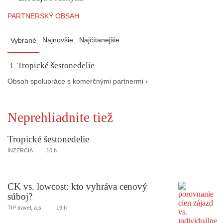
PARTNERSKÝ OBSAH
Najnovšie
Najčítanejšie
Vybrané
Tropické šestonedelie
Obsah spolupráce s komerčnými partnermi ›
Neprehliadnite tiež
Tropické šestonedelie
INZERCIA
10 h
CK vs. lowcost: kto vyhráva cenový
súboj?
TIP travel, a.s.
19 h