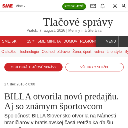
Viac
PREDPLATNÉ
Tlačové správy
Piatok, 7. august, 2026
| Meniny má
Štefánia
℃
SME.SK
SME MINÚTA
DOMOV
REGIÓNY
INDEX
SVET
25
MENU
O službe
Technológie
Obchod
Zdravie
Žena, šport, rodina
Life style
B
OBJEDNAŤ TLAČOVÉ SPRÁVY
VŠETKO O SLUŽBE
27. dec 2016 o 0:00
BILLA otvorila novú predajňu.
Aj so známym športovcom
Spoločnosť BILLA Slovensko otvorila na Námestí
hraničiarov v bratislavskej časti Petržalka ďalšiu