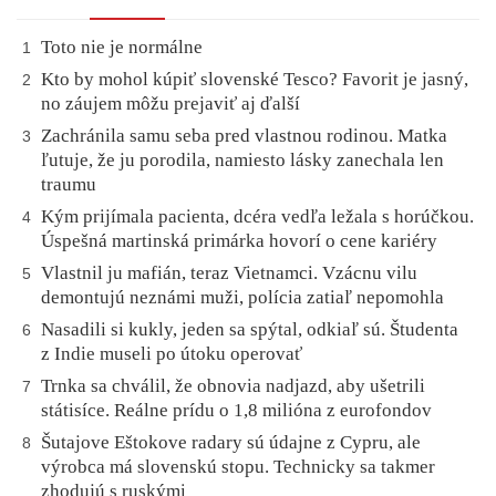
Toto nie je normálne
1
Kto by mohol kúpiť slovenské Tesco? Favorit je jasný,
2
no záujem môžu prejaviť aj ďalší
Zachránila samu seba pred vlastnou rodinou. Matka
3
ľutuje, že ju porodila, namiesto lásky zanechala len
traumu
Kým prijímala pacienta, dcéra vedľa ležala s horúčkou.
4
Úspešná martinská primárka hovorí o cene kariéry
Vlastnil ju mafián, teraz Vietnamci. Vzácnu vilu
5
demontujú neznámi muži, polícia zatiaľ nepomohla
Nasadili si kukly, jeden sa spýtal, odkiaľ sú. Študenta
6
z Indie museli po útoku operovať
Trnka sa chválil, že obnovia nadjazd, aby ušetrili
7
státisíce. Reálne prídu o 1,8 milióna z eurofondov
Šutajove Eštokove radary sú údajne z Cypru, ale
8
výrobca má slovenskú stopu. Technicky sa takmer
zhodujú s ruskými