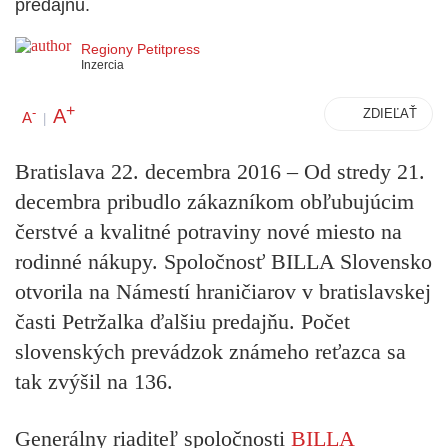
predajňu.
Regiony Petitpress
Inzercia
+
A
-
ZDIEĽAŤ
A
|
Bratislava 22. decembra 2016
–
Od stredy 21.
decembra pribudlo zákazníkom obľubujúcim
čerstvé a kvalitné potraviny nové miesto na
rodinné nákupy. Spoločnosť BILLA Slovensko
otvorila na Námestí hraničiarov v bratislavskej
časti Petržalka ďalšiu predajňu. Počet
slovenských prevádzok známeho reťazca sa
tak zvýšil na 136.
Generálny riaditeľ spoločnosti
BILLA