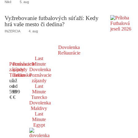
Niké
5. aug
Vyžrebovanie futbalových súťaží: Kedy
hrá vaše mesto či dedina?
INZERCIA
4. aug
Dovolenka
Reštaurácie
Last
Poznávacie
Poznávacie
Minute
zájazdy
zájazdy
Dovolenka
Turecko
Taliansko
Poznávacie
už
už
zájazdy
od
od
Last
599
699
Minute
€
€
Turecko
Dovolenka
Maldivy
Last
Minute
Egypt