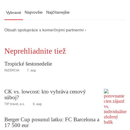
Najnovšie
Najčítanejšie
Vybrané
Obsah spolupráce s komerčnými partnermi ›
Neprehliadnite tiež
Tropické šestonedelie
INZERCIA
7. aug
CK vs. lowcost: kto vyhráva cenový
súboj?
TIP travel, a.s.
6. aug
Berger Cup posunul latku: FC Barcelona a
17 500 eur