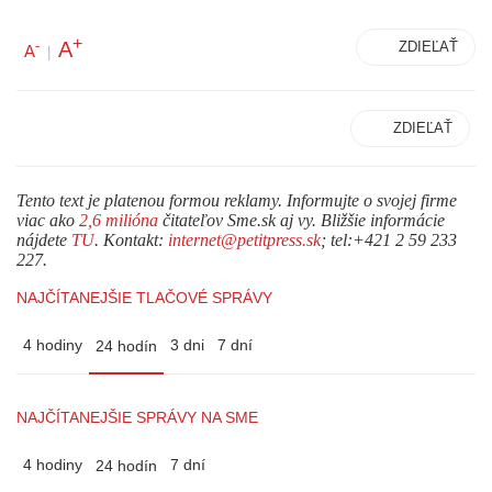
+
A
-
ZDIEĽAŤ
A
|
ZDIEĽAŤ
Tento text je platenou formou reklamy. Informujte o svojej firme
viac ako
2,6 milióna
čitateľov Sme.sk aj vy. Bližšie informácie
nájdete
TU
. Kontakt:
internet@petitpress.sk
; tel:+421 2 59 233
227.
NAJČÍTANEJŠIE TLAČOVÉ SPRÁVY
4 hodiny
3 dni
7 dní
24 hodín
NAJČÍTANEJŠIE SPRÁVY NA SME
4 hodiny
7 dní
24 hodín