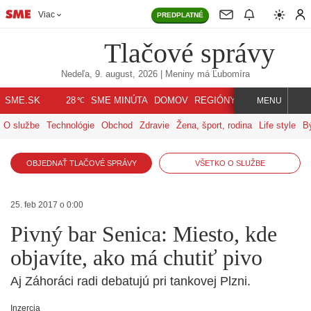
Viac
PREDPLATNÉ
Tlačové správy
Nedeľa, 9. august, 2026
| Meniny má
Ľubomíra
℃
SME.SK
SME MINÚTA
DOMOV
REGIÓNY
INDEX
SVET
28
MENU
O službe
Technológie
Obchod
Zdravie
Žena, šport, rodina
Life style
B
OBJEDNAŤ TLAČOVÉ SPRÁVY
VŠETKO O SLUŽBE
25. feb 2017 o 0:00
Pivný bar Senica: Miesto, kde
objavíte, ako má chutiť pivo
Aj Záhoráci radi debatujú pri tankovej Plzni.
Inzercia