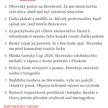
Obrovský požiar na Horehroní: Za pár minút horela
1
celá ulica, oheň mal byť založený úmyselne
Ľudia plakali a modlili sa: Bývalý profesionálny hasič
2
opísal noc, keď horelo Braväcovo
Za pochybenia pri výbere zhotoviteľov šiestich
3
rekonštrukcií mostov čelia krajskí cestári ďalšej pokute
Ruský vojak jej povedal, že s ňou bude spať. Slovenka
4
mu pred kamarátmi vrazila facku
Hlinka Gretzky Cup 2026: Slovensko odchádza bez
5
medailí, v zápase o bronz prehralo s Fínskom
Polícia žiada verejnosť o pomoc. Potrebuje stotožniť
6
osobu z fotografie
Najhlbšia tiesňava na Slovensku, vyše sto jaskýň,
7
chladivý potok. Objavte úchvatné miesto na východe
Postavil rozprávkovú perníkovú chalúpku. Rezbár z
8
Oravy pritom pôvodne uvažoval nad maringotkou
PARTNERSKÝ OBSAH