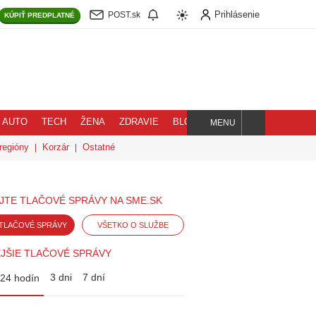
Prihlásenie
POST.sk
KÚPIŤ
PREDPLATNÉ
AUTO
TECH
ŽENA
ZDRAVIE
BLOG
MENU
Hľadaj
regióny
Korzár
Ostatné
JTE TLAČOVÉ SPRÁVY NA SME.SK
TLAČOVÉ SPRÁVY
VŠETKO O SLUŽBE
JŠIE TLAČOVÉ SPRÁVY
3 dni
7 dní
24 hodín