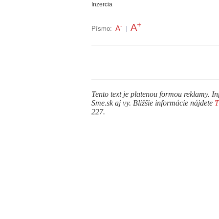
Inzercia
+
A
-
A
Písmo:
|
Tento text je platenou formou reklamy. In
Sme.sk aj vy. Bližšie informácie nájdete
227.