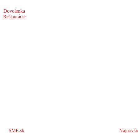
Dovolenka
Reštaurácie
SME.sk
Najnovši