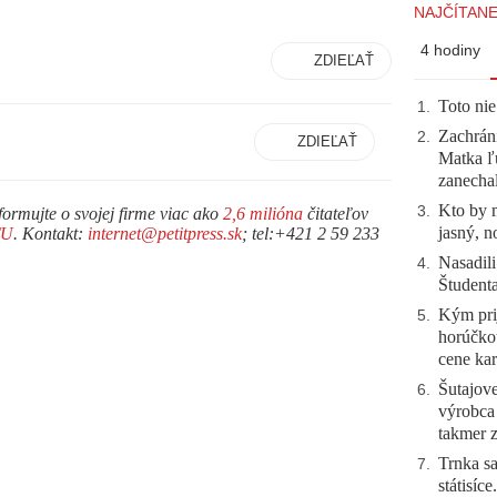
NAJČÍTANE
4 hodiny
ZDIEĽAŤ
Toto nie
1
.
Zachráni
2
.
ZDIEĽAŤ
Matka ľu
zanecha
Kto by 
3
.
formujte o svojej firme viac ako
2,6 milióna
čitateľov
jasný, n
TU
. Kontakt:
internet@petitpress.sk
; tel:+421 2 59 233
Nasadili
4
.
Študent
Kým prij
5
.
horúčko
cene kar
Šutajove
6
.
výrobca
takmer 
Trnka sa
7
.
státisíc