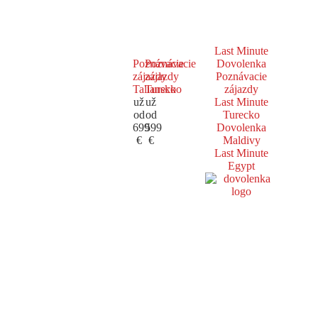
Last Minute
Poznávacie
Poznávacie
Dovolenka
zájazdy
zájazdy
Poznávacie
Taliansko
Turecko
zájazdy
už
už
Last Minute
od
od
Turecko
699
599
Dovolenka
€
€
Maldivy
Last Minute
Egypt