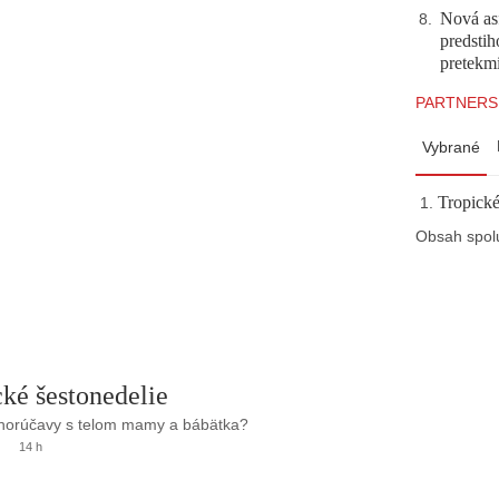
Nová asf
8
.
predstih
pretekm
PARTNERS
Vybrané
Tropické
Obsah spol
ké šestonedelie
 horúčavy s telom mamy a bábätka?
14 h