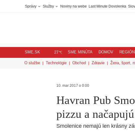
Správy
Služby
Noviny na webe
Last Minute Dovolenka
Slov
SME.SK
SME MINÚTA
DOMOV
REGIÓN
℃
27
O službe
Technológie
Obchod
Zdravie
Žena, šport, r
10. mar 2017 o 0:00
Havran Pub Smo
pizzu a načapujú
Smolenice nemajú len krásny zám