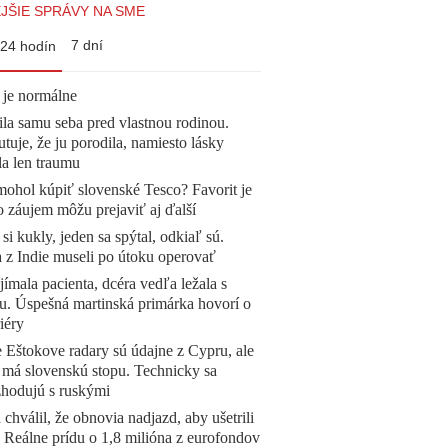
JŠIE SPRÁVY NA SME
7 dní
24 hodín
 je normálne
la samu seba pred vlastnou rodinou.
tuje, že ju porodila, namiesto lásky
la len traumu
mohol kúpiť slovenské Tesco? Favorit je
o záujem môžu prejaviť aj ďalší
 si kukly, jeden sa spýtal, odkiaľ sú.
a z Indie museli po útoku operovať
ímala pacienta, dcéra vedľa ležala s
u. Úspešná martinská primárka hovorí o
iéry
 Eštokove radary sú údajne z Cypru, ale
 má slovenskú stopu. Technicky sa
zhodujú s ruskými
 chválil, že obnovia nadjazd, aby ušetrili
e. Reálne prídu o 1,8 milióna z eurofondov