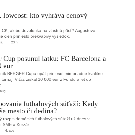
. lowcost: kto vyhráva cenový
?
 CK, alebo dovolenka na vlastnú päsť? Augustové
e cien prinieslo prekvapivý výsledok.
.s.
23 h
r Cup posunul latku: FC Barcelona a
0 eur
ník BERGER Cupu opäť priniesol mimoriadne kvalitne
turnaj. Víťaz získal 10 000 eur z Fondu a let do
.
 aug
bovanie futbalových súťaží: Kedy
še mesto či dedina?
 rozpis domácich futbalových súťaží už dnes v
h SME a Korzár.
4. aug