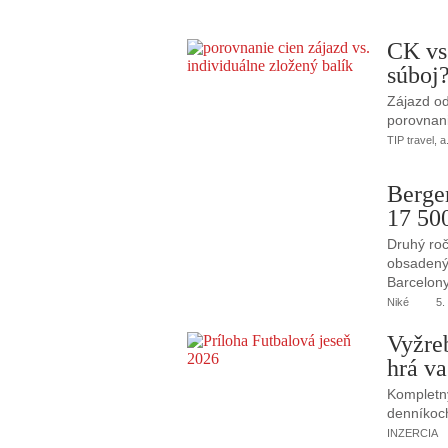
CK vs
súboj
Zájazd od
porovnani
TIP travel, a
Berge
17 50
Druhý roč
obsadený 
Barcelony
Niké
5.
Vyžre
hrá va
Kompletný
denníkoc
INZERCIA