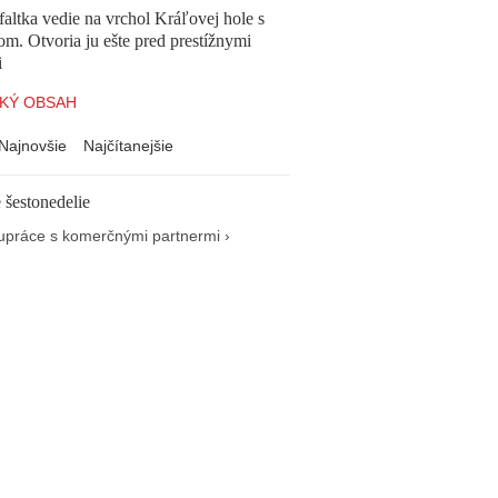
altka vedie na vrchol Kráľovej hole s
om. Otvoria ju ešte pred prestížnymi
i
KÝ OBSAH
Najnovšie
Najčítanejšie
 šestonedelie
upráce s komerčnými partnermi ›