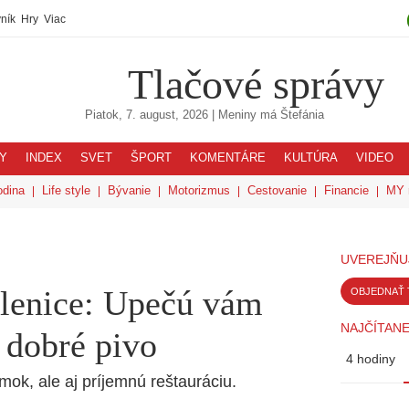
ník
Hry
Viac
Tlačové správy
Piatok, 7. august, 2026
| Meniny má
Štefánia
Y
INDEX
SVET
ŠPORT
KOMENTÁRE
KULTÚRA
VIDEO
odina
Life style
Bývanie
Motorizmus
Cestovanie
Financie
MY 
UVEREJŇU
lenice: Upečú vám
OBJEDNAŤ 
NAJČÍTANE
 dobré pivo
4 hodiny
ok, ale aj príjemnú reštauráciu.