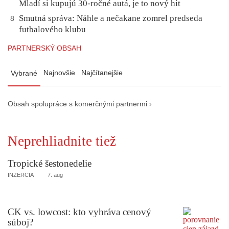
Mladí si kupujú 30-ročné autá, je to nový hit
Smutná správa: Náhle a nečakane zomrel predseda
8
futbalového klubu
PARTNERSKÝ OBSAH
Najnovšie
Najčítanejšie
Vybrané
Obsah spolupráce s komerčnými partnermi ›
Neprehliadnite tiež
Tropické šestonedelie
INZERCIA
7. aug
CK vs. lowcost: kto vyhráva cenový
súboj?