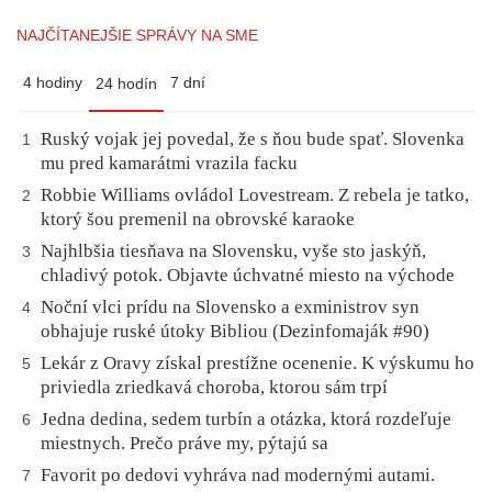
NAJČÍTANEJŠIE SPRÁVY NA SME
4 hodiny
7 dní
24 hodín
Ruský vojak jej povedal, že s ňou bude spať. Slovenka
1
mu pred kamarátmi vrazila facku
Robbie Williams ovládol Lovestream. Z rebela je tatko,
2
ktorý šou premenil na obrovské karaoke
Najhlbšia tiesňava na Slovensku, vyše sto jaskýň,
3
chladivý potok. Objavte úchvatné miesto na východe
Noční vlci prídu na Slovensko a exministrov syn
4
obhajuje ruské útoky Bibliou (Dezinfomaják #90)
Lekár z Oravy získal prestížne ocenenie. K výskumu ho
5
priviedla zriedkavá choroba, ktorou sám trpí
Jedna dedina, sedem turbín a otázka, ktorá rozdeľuje
6
miestnych. Prečo práve my, pýtajú sa
Favorit po dedovi vyhráva nad modernými autami.
7