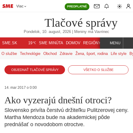
Viac
PREDPLATNÉ
Tlačové správy
Pondelok, 10. august, 2026
| Meniny má
Vavrinec
℃
SME.SK
SME MINÚTA
DOMOV
REGIÓNY
INDEX
SVET
19
MENU
O službe
Technológie
Obchod
Zdravie
Žena, šport, rodina
Life style
B
OBJEDNAŤ TLAČOVÉ SPRÁVY
VŠETKO O SLUŽBE
14. mar 2017 o 0:00
Ako vyzerajú dnešní otroci?
Slovensko privíta čerstvú držiteľku Pulitzerovej ceny.
Martha Mendoza bude na akademickej pôde
prednášať o novodobom otroctve.