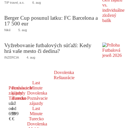
TIP travel, a.s.
6. aug
Berger Cup posunul latku: FC Barcelona a
17 500 eur
Niké
5. aug
Vyžrebovanie futbalových súťaží: Kedy
hrá vaše mesto či dedina?
INZERCIA
4. aug
Dovolenka
Reštaurácie
Last
Poznávacie
Poznávacie
Minute
zájazdy
zájazdy
Dovolenka
Taliansko
Turecko
Poznávacie
už
už
zájazdy
od
od
Last
699
599
Minute
€
€
Turecko
Dovolenka