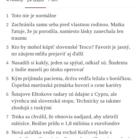
24 hodín
Toto nie je normálne
1
Zachránila samu seba pred vlastnou rodinou. Matka
2
ľutuje, že ju porodila, namiesto lásky zanechala len
traumu
Kto by mohol kúpiť slovenské Tesco? Favorit je jasný,
3
no záujem môžu prejaviť aj ďalší
Nasadili si kukly, jeden sa spýtal, odkiaľ sú. Študenta
4
z Indie museli po útoku operovať
Kým prijímala pacienta, dcéra vedľa ležala s horúčkou.
5
Úspešná martinská primárka hovorí o cene kariéry
Šutajove Eštokove radary sú údajne z Cypru, ale
6
výrobca má slovenskú stopu. Technicky sa takmer
zhodujú s ruskými
Trnka sa chválil, že obnovia nadjazd, aby ušetrili
7
státisíce. Reálne prídu o 1,8 milióna z eurofondov
Nová asfaltka vedie na vrchol Kráľovej hole s
8