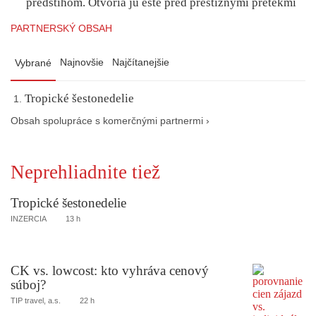
predstihom. Otvoria ju ešte pred prestížnymi pretekmi
PARTNERSKÝ OBSAH
Najnovšie
Najčítanejšie
Vybrané
Tropické šestonedelie
Obsah spolupráce s komerčnými partnermi ›
Neprehliadnite tiež
Tropické šestonedelie
INZERCIA
13 h
CK vs. lowcost: kto vyhráva cenový
súboj?
TIP travel, a.s.
22 h