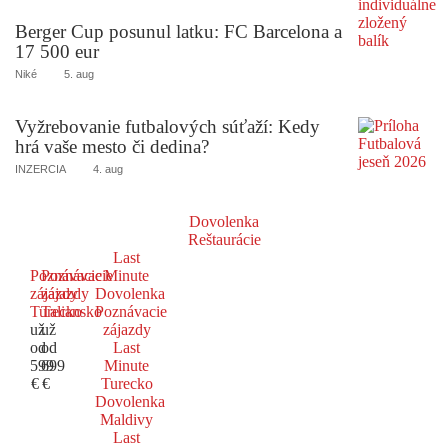
Berger Cup posunul latku: FC Barcelona a
17 500 eur
Niké
5. aug
Vyžrebovanie futbalových súťaží: Kedy
hrá vaše mesto či dedina?
INZERCIA
4. aug
Dovolenka
Reštaurácie
Last
Poznávacie
Poznávacie
Minute
zájazdy
zájazdy
Dovolenka
Turecko
Taliansko
Poznávacie
už
už
zájazdy
od
od
Last
599
699
Minute
€
€
Turecko
Dovolenka
Maldivy
Last