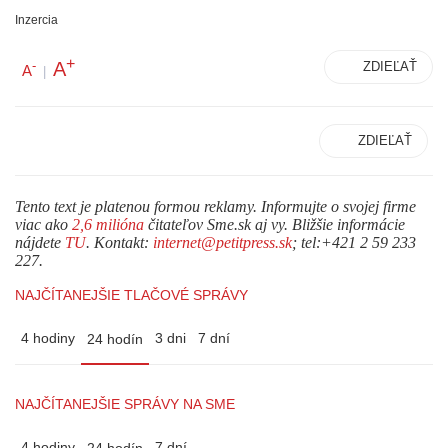
Inzercia
+
A
-
ZDIEĽAŤ
A
|
ZDIEĽAŤ
Tento text je platenou formou reklamy. Informujte o svojej firme
viac ako
2,6 milióna
čitateľov Sme.sk aj vy. Bližšie informácie
nájdete
TU
. Kontakt:
internet@petitpress.sk
; tel:+421 2 59 233
227.
NAJČÍTANEJŠIE TLAČOVÉ SPRÁVY
4 hodiny
3 dni
7 dní
24 hodín
NAJČÍTANEJŠIE SPRÁVY NA SME
4 hodiny
7 dní