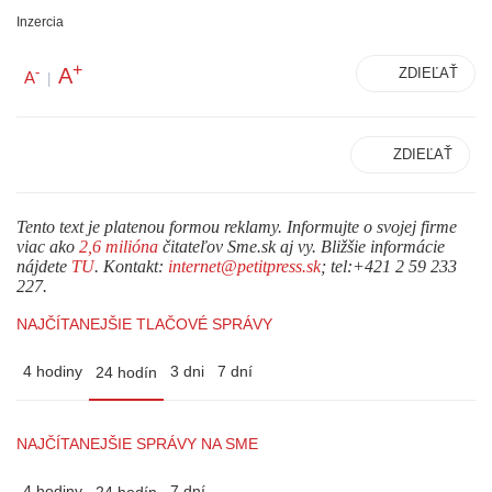
Inzercia
+
A
-
ZDIEĽAŤ
A
|
ZDIEĽAŤ
Tento text je platenou formou reklamy. Informujte o svojej firme
viac ako
2,6 milióna
čitateľov Sme.sk aj vy. Bližšie informácie
nájdete
TU
. Kontakt:
internet@petitpress.sk
; tel:+421 2 59 233
227.
NAJČÍTANEJŠIE TLAČOVÉ SPRÁVY
4 hodiny
3 dni
7 dní
24 hodín
NAJČÍTANEJŠIE SPRÁVY NA SME
4 hodiny
7 dní