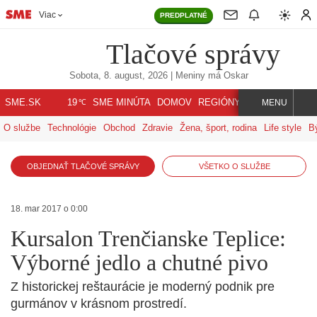
Viac
PREDPLATNÉ
Tlačové správy
Sobota, 8. august, 2026
| Meniny má
Oskar
℃
SME.SK
SME MINÚTA
DOMOV
REGIÓNY
INDEX
SVET
19
MENU
O službe
Technológie
Obchod
Zdravie
Žena, šport, rodina
Life style
B
OBJEDNAŤ TLAČOVÉ SPRÁVY
VŠETKO O SLUŽBE
18. mar 2017 o 0:00
Kursalon Trenčianske Teplice:
Výborné jedlo a chutné pivo
Z historickej reštaurácie je moderný podnik pre
gurmánov v krásnom prostredí.