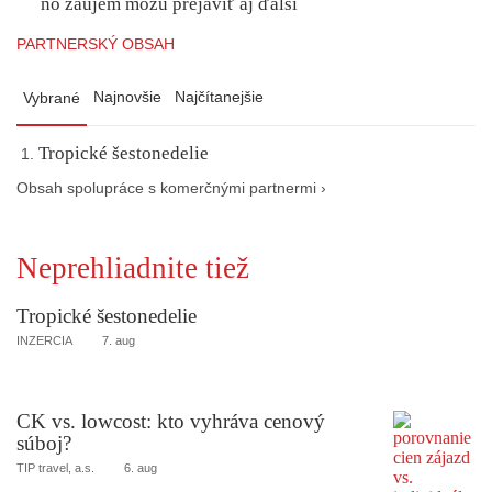
no záujem môžu prejaviť aj ďalší
PARTNERSKÝ OBSAH
Najnovšie
Najčítanejšie
Vybrané
Tropické šestonedelie
Obsah spolupráce s komerčnými partnermi ›
Neprehliadnite tiež
Tropické šestonedelie
INZERCIA
7. aug
CK vs. lowcost: kto vyhráva cenový
súboj?
TIP travel, a.s.
6. aug