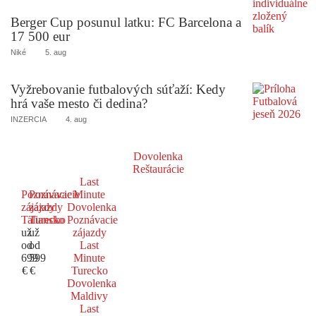
Berger Cup posunul latku: FC Barcelona a
17 500 eur
Niké
5. aug
Vyžrebovanie futbalových súťaží: Kedy
hrá vaše mesto či dedina?
INZERCIA
4. aug
Dovolenka
Reštaurácie
Last
Poznávacie
Poznávacie
Minute
zájazdy
zájazdy
Dovolenka
Taliansko
Turecko
Poznávacie
už
už
zájazdy
od
od
Last
699
599
Minute
€
€
Turecko
Dovolenka
Maldivy
Last