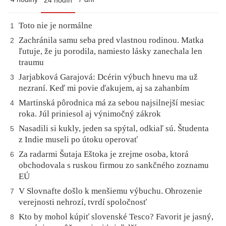
24 hodín
Toto nie je normálne
1
Zachránila samu seba pred vlastnou rodinou. Matka
2
ľutuje, že ju porodila, namiesto lásky zanechala len
traumu
Jarjabková Garajová: Dcérin výbuch hnevu ma už
3
nezraní. Keď mi povie ďakujem, aj sa zahanbím
Martinská pôrodnica má za sebou najsilnejší mesiac
4
roka. Júl priniesol aj výnimočný zákrok
Nasadili si kukly, jeden sa spýtal, odkiaľ sú. Študenta
5
z Indie museli po útoku operovať
Za radarmi Šutaja Eštoka je zrejme osoba, ktorá
6
obchodovala s ruskou firmou zo sankčného zoznamu
EÚ
V Slovnafte došlo k menšiemu výbuchu. Ohrozenie
7
verejnosti nehrozí, tvrdí spoločnosť
Kto by mohol kúpiť slovenské Tesco? Favorit je jasný,
8