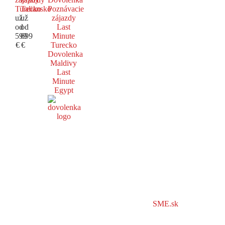
Turecko
Taliansko
Poznávacie
už
už
zájazdy
od
od
Last
599
699
Minute
€
€
Turecko
Dovolenka
Maldivy
Last
Minute
Egypt
SME.sk