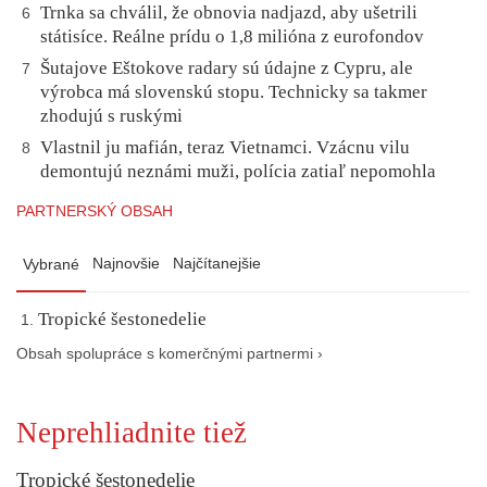
Trnka sa chválil, že obnovia nadjazd, aby ušetrili
6
státisíce. Reálne prídu o 1,8 milióna z eurofondov
Šutajove Eštokove radary sú údajne z Cypru, ale
7
výrobca má slovenskú stopu. Technicky sa takmer
zhodujú s ruskými
Vlastnil ju mafián, teraz Vietnamci. Vzácnu vilu
8
demontujú neznámi muži, polícia zatiaľ nepomohla
PARTNERSKÝ OBSAH
Najnovšie
Najčítanejšie
Vybrané
Tropické šestonedelie
Obsah spolupráce s komerčnými partnermi ›
Neprehliadnite tiež
Tropické šestonedelie