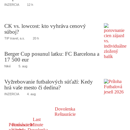
INZERCIA
12 h
CK vs. lowcost: kto vyhráva cenový
súboj?
TIP travel, a.s.
20 h
Berger Cup posunul latku: FC Barcelona a
17 500 eur
Niké
5. aug
Vyžrebovanie futbalových súťaží: Kedy
hrá vaše mesto či dedina?
INZERCIA
4. aug
Dovolenka
Reštaurácie
Last
Poznávacie
Poznávacie
Minute
zájazdy
zájazdy
Dovolenka