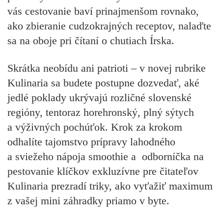
vás cestovanie baví prinajmenšom rovnako,
ako zbieranie cudzokrajných receptov, nalaďte
sa na oboje pri čítaní o chutiach Írska.
Skrátka neobídu ani patrioti – v novej rubrike
Kulinaria sa budete postupne dozvedať, aké
jedlé poklady ukrývajú rozličné slovenské
regióny, tentoraz horehronský, plný sýtych
a výživných pochúťok. Krok za krokom
odhalíte tajomstvo prípravy lahodného
a sviežeho nápoja smoothie a odborníčka na
pestovanie klíčkov exkluzívne pre čitateľov
Kulinaria prezradí triky, ako vyťažiť maximum
z vašej mini záhradky priamo v byte.