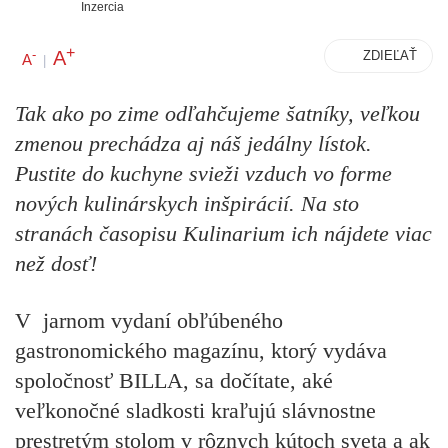
Inzercia
+
A
-
ZDIEĽAŤ
A
|
Tak ako po zime odľahčujeme šatníky, veľkou
zmenou prechádza aj náš jedálny lístok.
Pustite do kuchyne svieži vzduch vo forme
nových kulinárskych inšpirácií. Na sto
stranách časopisu Kulinarium ich nájdete viac
než dosť!
V jarnom vydaní obľúbeného
gastronomického magazínu, ktorý vydáva
spoločnosť BILLA, sa dočítate, aké
veľkonočné sladkosti kraľujú slávnostne
prestretým stolom v rôznych kútoch sveta a ak