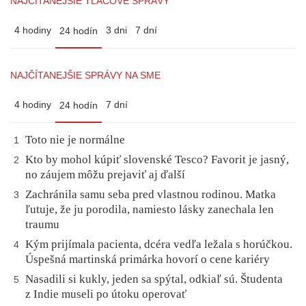
NAJČÍTANEJŠIE TLAČOVÉ SPRÁVY
4 hodiny
3 dni
7 dní
24 hodín
NAJČÍTANEJŠIE SPRÁVY NA SME
4 hodiny
7 dní
24 hodín
Toto nie je normálne
1
Kto by mohol kúpiť slovenské Tesco? Favorit je jasný,
2
no záujem môžu prejaviť aj ďalší
Zachránila samu seba pred vlastnou rodinou. Matka
3
ľutuje, že ju porodila, namiesto lásky zanechala len
traumu
Kým prijímala pacienta, dcéra vedľa ležala s horúčkou.
4
Úspešná martinská primárka hovorí o cene kariéry
Nasadili si kukly, jeden sa spýtal, odkiaľ sú. Študenta
5
z Indie museli po útoku operovať