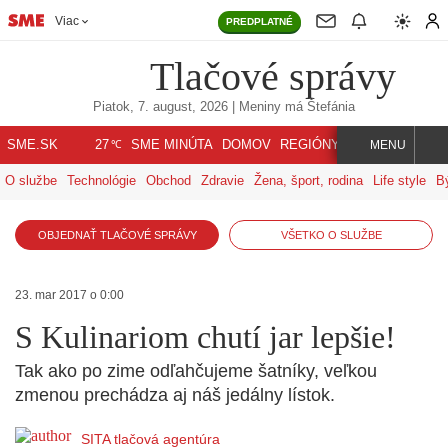
Viac
PREDPLATNÉ
Tlačové správy
Piatok, 7. august, 2026
| Meniny má
Štefánia
℃
SME.SK
SME MINÚTA
DOMOV
REGIÓNY
INDEX
SVET
27
MENU
O službe
Technológie
Obchod
Zdravie
Žena, šport, rodina
Life style
B
OBJEDNAŤ TLAČOVÉ SPRÁVY
VŠETKO O SLUŽBE
23. mar 2017 o 0:00
S Kulinariom chutí jar lepšie!
Tak ako po zime odľahčujeme šatníky, veľkou
zmenou prechádza aj náš jedálny lístok.
SITA tlačová agentúra