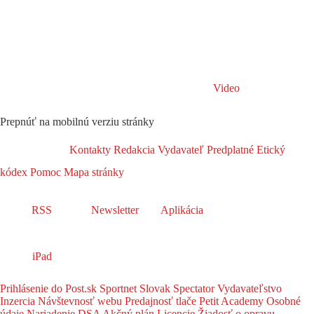
Video
Prepnúť na mobilnú verziu stránky
Kontakty
Redakcia
Vydavateľ
Predplatné
Etický
kódex
Pomoc
Mapa stránky
RSS
Newsletter
Aplikácia
iPad
Prihlásenie do Post.sk
Sportnet
Slovak Spectator
Vydavateľstvo
Inzercia
Návštevnosť webu
Predajnosť tlače
Petit Academy
Osobné
údaje
Nariadenie DSA
Akčný plán
Licencie
Žiadosť o opravu