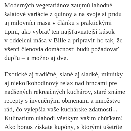
Moderných vegetariánov zaujmú lahodné
šalátové variácie z quinoy a na svoje si prídu
aj milovníci mäsa v článku s praktickými
tipmi, ako vybrať ten najšťavnatejší kúsok
v oddelení mäsa v Bille a pripraviť ho tak, že
všetci členovia domácnosti budú požadovať
dupľu – a možno aj dve.
Exotické aj tradičné, slané aj sladké, minútky
aj niekoľkohodinový relax nad hrncami pre
nadšených rekreačných kuchárov, staré známe
recepty s invenčnými obmenami a množstvo
rád, čo vylepšia vaše kuchárske zdatnosti...
Kulinarium ulahodí všetkým vašim chúťkam!
Ako bonus získate kupóny, s ktorými ušetríte