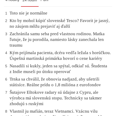
24 hodín
Toto nie je normálne
1
Kto by mohol kúpiť slovenské Tesco? Favorit je jasný,
2
no záujem môžu prejaviť aj ďalší
Zachránila samu seba pred vlastnou rodinou. Matka
3
ľutuje, že ju porodila, namiesto lásky zanechala len
traumu
Kým prijímala pacienta, dcéra vedľa ležala s horúčkou.
4
Úspešná martinská primárka hovorí o cene kariéry
Nasadili si kukly, jeden sa spýtal, odkiaľ sú. Študenta
5
z Indie museli po útoku operovať
Trnka sa chválil, že obnovia nadjazd, aby ušetrili
6
státisíce. Reálne prídu o 1,8 milióna z eurofondov
Šutajove Eštokove radary sú údajne z Cypru, ale
7
výrobca má slovenskú stopu. Technicky sa takmer
zhodujú s ruskými
Vlastnil ju mafián, teraz Vietnamci. Vzácnu vilu
8