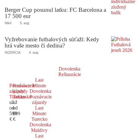
Berger Cup posunul latku: FC Barcelona a
17 500 eur
Niké
5. aug
Vyžrebovanie futbalových súťaží: Kedy
hrá vaše mesto či dedina?
INZERCIA
4. aug
Dovolenka
Reštaurácie
Last
Poznávacie
Poznávacie
Minute
zájazdy
zájazdy
Dovolenka
Turecko
Taliansko
Poznávacie
už
už
zájazdy
od
od
Last
599
699
Minute
€
€
Turecko
Dovolenka
Maldivy
Last