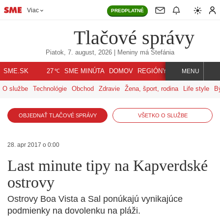
Viac
PREDPLATNÉ
Tlačové správy
Piatok, 7. august, 2026
| Meniny má
Štefánia
℃
SME.SK
SME MINÚTA
DOMOV
REGIÓNY
INDEX
SVET
27
MENU
O službe
Technológie
Obchod
Zdravie
Žena, šport, rodina
Life style
B
OBJEDNAŤ TLAČOVÉ SPRÁVY
VŠETKO O SLUŽBE
28. apr 2017 o 0:00
Last minute tipy na Kapverdské
ostrovy
Ostrovy Boa Vista a Sal ponúkajú vynikajúce
podmienky na dovolenku na pláži.