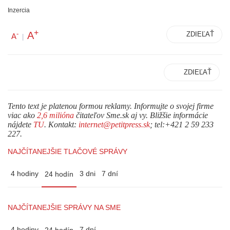
Inzercia
+
A
-
ZDIEĽAŤ
A
|
ZDIEĽAŤ
Tento text je platenou formou reklamy. Informujte o svojej firme
viac ako
2,6 milióna
čitateľov Sme.sk aj vy. Bližšie informácie
nájdete
TU
. Kontakt:
internet@petitpress.sk
; tel:+421 2 59 233
227.
NAJČÍTANEJŠIE TLAČOVÉ SPRÁVY
4 hodiny
3 dni
7 dní
24 hodín
NAJČÍTANEJŠIE SPRÁVY NA SME
4 hodiny
7 dní