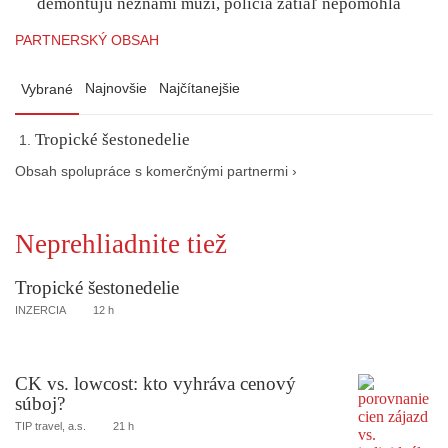
demontujú neznámi muži, polícia zatiaľ nepomohla
PARTNERSKÝ OBSAH
Najnovšie
Najčítanejšie
Vybrané
Tropické šestonedelie
Obsah spolupráce s komerčnými partnermi ›
Neprehliadnite tiež
Tropické šestonedelie
INZERCIA
12 h
CK vs. lowcost: kto vyhráva cenový
súboj?
TIP travel, a.s.
21 h