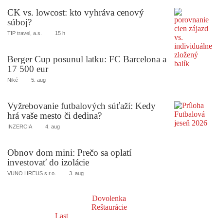
CK vs. lowcost: kto vyhráva cenový
súboj?
TIP travel, a.s.
15 h
Berger Cup posunul latku: FC Barcelona a
17 500 eur
Niké
5. aug
Vyžrebovanie futbalových súťaží: Kedy
hrá vaše mesto či dedina?
INZERCIA
4. aug
Obnov dom mini: Prečo sa oplatí
investovať do izolácie
VUNO HREUS s.r.o.
3. aug
Dovolenka
Reštaurácie
Last