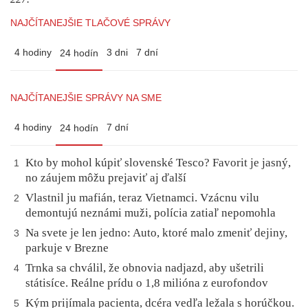
NAJČÍTANEJŠIE TLAČOVÉ SPRÁVY
4 hodiny
3 dni
7 dní
24 hodín
NAJČÍTANEJŠIE SPRÁVY NA SME
4 hodiny
7 dní
24 hodín
Kto by mohol kúpiť slovenské Tesco? Favorit je jasný,
1
no záujem môžu prejaviť aj ďalší
Vlastnil ju mafián, teraz Vietnamci. Vzácnu vilu
2
demontujú neznámi muži, polícia zatiaľ nepomohla
Na svete je len jedno: Auto, ktoré malo zmeniť dejiny,
3
parkuje v Brezne
Trnka sa chválil, že obnovia nadjazd, aby ušetrili
4
státisíce. Reálne prídu o 1,8 milióna z eurofondov
Kým prijímala pacienta, dcéra vedľa ležala s horúčkou.
5