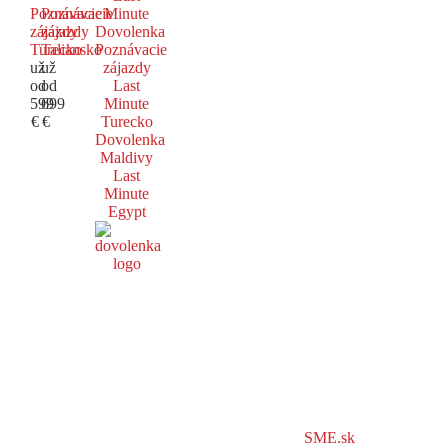
Poznávacie
Poznávacie
Minute
zájazdy
zájazdy
Dovolenka
Turecko
Taliansko
Poznávacie
už
už
zájazdy
od
od
Last
599
699
Minute
€
€
Turecko
Dovolenka
Maldivy
Last
Minute
Egypt
SME.sk