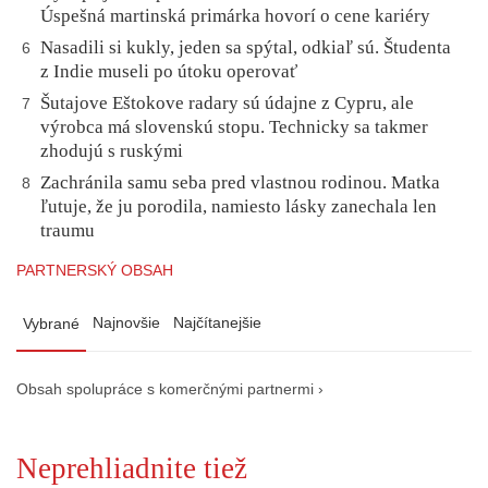
Úspešná martinská primárka hovorí o cene kariéry
Nasadili si kukly, jeden sa spýtal, odkiaľ sú. Študenta
6
z Indie museli po útoku operovať
Šutajove Eštokove radary sú údajne z Cypru, ale
7
výrobca má slovenskú stopu. Technicky sa takmer
zhodujú s ruskými
Zachránila samu seba pred vlastnou rodinou. Matka
8
ľutuje, že ju porodila, namiesto lásky zanechala len
traumu
PARTNERSKÝ OBSAH
Najnovšie
Najčítanejšie
Vybrané
Obsah spolupráce s komerčnými partnermi ›
Neprehliadnite tiež