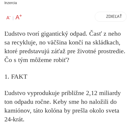
Inzercia
+
A
-
ZDIEĽAŤ
A
|
Ľudstvo tvorí gigantický odpad. Časť z neho
sa recykluje, no väčšina končí na skládkach,
ktoré predstavujú záťaž pre životné prostredie.
Čo s tým môžeme robiť?
1. FAKT
Ľudstvo vyprodukuje približne 2,12 miliardy
ton odpadu ročne. Keby sme ho naložili do
kamiónov, táto kolóna by prešla okolo sveta
24-krát.