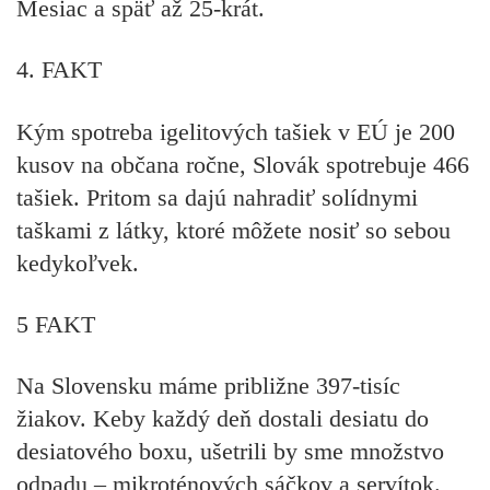
Mesiac a späť až 25-krát.
4. FAKT
Kým spotreba igelitových tašiek v EÚ je 200
kusov na občana ročne, Slovák spotrebuje 466
tašiek. Pritom sa dajú nahradiť solídnymi
taškami z látky, ktoré môžete nosiť so sebou
kedykoľvek.
5 FAKT
Na Slovensku máme približne 397-tisíc
žiakov. Keby každý deň dostali desiatu do
desiatového boxu, ušetrili by sme množstvo
odpadu – mikroténových sáčkov a servítok.