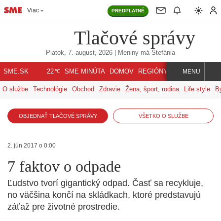
Viac
PREDPLATNÉ
Tlačové správy
Piatok, 7. august, 2026
| Meniny má
Štefánia
℃
SME.SK
SME MINÚTA
DOMOV
REGIÓNY
INDEX
SVET
22
MENU
O službe
Technológie
Obchod
Zdravie
Žena, šport, rodina
Life style
B
OBJEDNAŤ TLAČOVÉ SPRÁVY
VŠETKO O SLUŽBE
2. jún 2017 o 0:00
7 faktov o odpade
Ľudstvo tvorí gigantický odpad. Časť sa recykluje,
no väčšina končí na skládkach, ktoré predstavujú
záťaž pre životné prostredie.